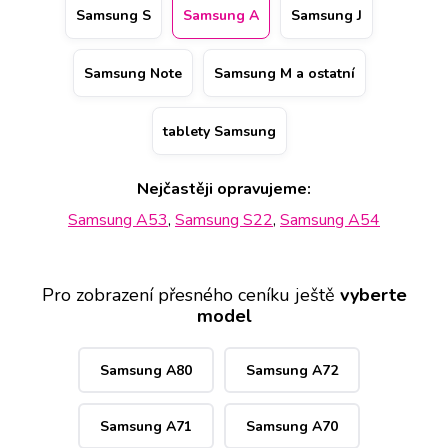
hodinu. Kvalitu opravy Samsung A dokládá i doživotní
Samsung S
Samsung A
Samsung J
záruka na práci a nadstandardní 2 letá na vyměněný díl.
Samsung Note
Samsung M a ostatní
tablety Samsung
Nejčastěji opravujeme:
Samsung A53
,
Samsung S22
,
Samsung A54
Pro zobrazení přesného ceníku ještě
vyberte
model
Samsung A80
Samsung A72
Samsung A71
Samsung A70