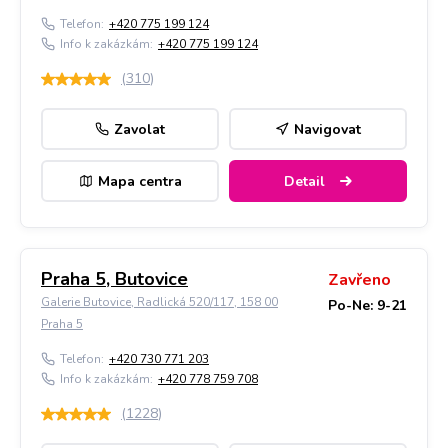
Telefon:
+420 775 199 124
Info k zakázkám:
+420 775 199 124
(
310
)
Zavolat
Navigovat
Mapa centra
Detail
Praha 5, Butovice
Zavřeno
Galerie Butovice, Radlická 520/117, 158 00
Po-Ne: 9-21
Praha 5
Telefon:
+420 730 771 203
Info k zakázkám:
+420 778 759 708
(
1228
)