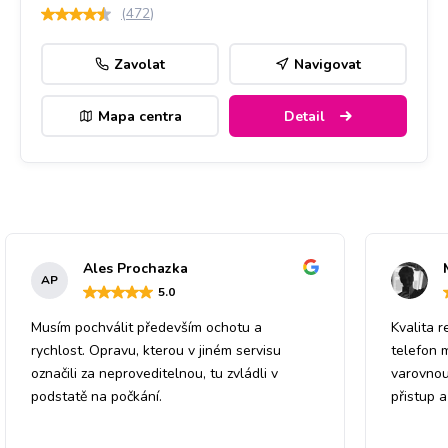
(
472
)
Zavolat
Navigovat
Mapa centra
Detail
Ales Prochazka
AP
5
.0
Musím pochválit především ochotu a
Kvalita r
rychlost. Opravu, kterou v jiném servisu
telefon 
označili za neproveditelnou, tu zvládli v
varovnou
podstatě na počkání.
přistup 