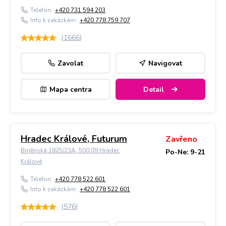
Telefon:
+420 731 594 203
Info k zakázkám:
+420 778 759 707
(
1666
)
Zavolat
Navigovat
Mapa centra
Detail
Hradec Králové, Futurum
Zavřeno
Brněnská 1825/23A, 500 09 Hradec
Po-Ne: 9-21
Králové
Telefon:
+420 778 522 601
Info k zakázkám:
+420 778 522 601
(
576
)