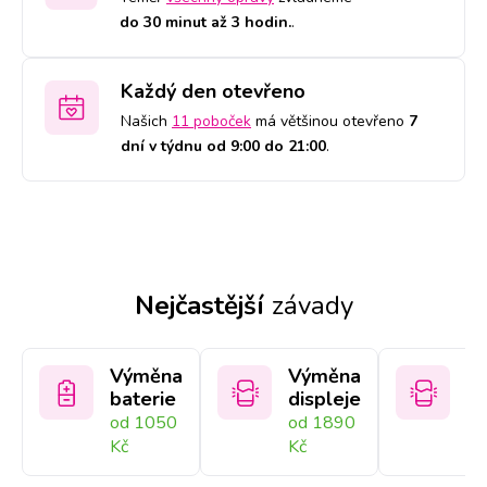
do 30 minut až 3 hodin.
.
Každý den otevřeno
Našich
11 poboček
má většinou otevřeno
7
dní v týdnu od 9:00 do 21:00
.
Nejčastější
závady
Výměna
Výměna
V
baterie
displeje
sk
od 1050
od 1890
Na
Kč
Kč