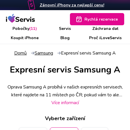
Zánovní iPhony za nejlepší cenu!
Rychlá rezervace
Pobočky
(11)
Servis
Záchrana dat
Koupit iPhone
Blog
Proč iLoveServis
Domů
Samsung
Expresní servis Samsung A
Expresní servis Samsung A
Oprava Samsung A probíhá v našich expresních servisech,
které najdete na 11 místech po ČR; pokud vám to ale
vyhovuje více, vyzvedne si přístroj náš kurýr u vás doma
Více informací
nebo v práci. Některé úkony zvládneme už do 30 minut, o
Vyberte zařízení
čemž se můžete předem informovat zavoláním na
konkrétní pobočku a případně si i rezervovat termín a