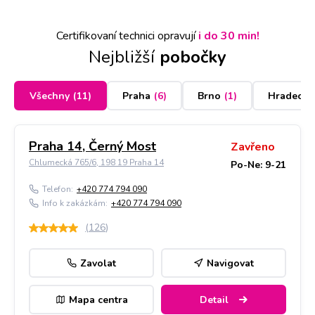
Certifikovaní technici opravují
i do 30 min!
Nejbližší
pobočky
Všechny
(
11
)
Praha
(
6
)
Brno
(
1
)
Hradec K
Praha 14, Černý Most
Zavřeno
Chlumecká 765/6, 198 19 Praha 14
Po-Ne: 9-21
Telefon:
+420 774 794 090
Info k zakázkám:
+420 774 794 090
(
126
)
Zavolat
Navigovat
Mapa centra
Detail