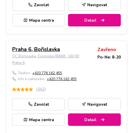
Zavolat
Navigovat
Mapa centra
Detail
Praha 6, Bořislavka
Zavřeno
OC Bořislavka, Evropská 866/65, 160 00
Po-Ne: 8-20
Praha 6
Telefon:
+420 776 162 455
Info k zakázkám:
+420 776 162 455
(
342
)
Zavolat
Navigovat
Mapa centra
Detail