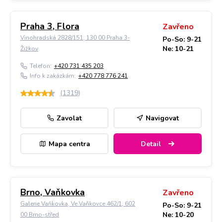
Praha 3, Flora
Zavřeno
Vinohradská 2828/151, 130 00 Praha 3-
Po-So: 9-21
Ne: 10-21
Žižkov
Telefon:
+420 731 435 203
Info k zakázkám:
+420 778 776 241
(
1319
)
Zavolat
Navigovat
Mapa centra
Detail
Brno, Vaňkovka
Zavřeno
Galerie Vaňkovka, Ve Vaňkovce 462/1, 602
Po-So: 9-21
Ne: 10-20
00 Brno-střed