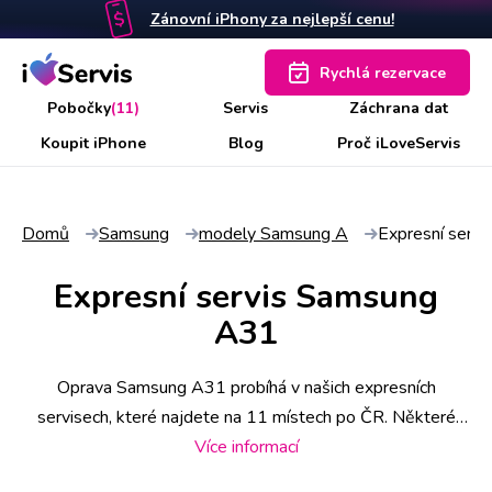
Zánovní iPhony za nejlepší cenu!
Rychlá rezervace
Pobočky
(11)
Servis
Záchrana dat
Koupit iPhone
Blog
Proč iLoveServis
Domů
Samsung
modely Samsung A
Expresní serv
Expresní servis Samsung
A31
Oprava Samsung A31 probíhá v našich expresních
servisech, které najdete na 11 místech po ČR. Některé
úkony stihneme už do 30 minut, náročnější však zaberou i
Více informací
pár hodin. Abyste měli jistotu včasného servisu, rezervujte