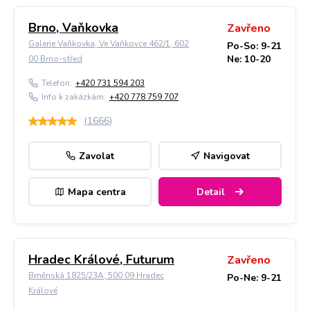
Brno, Vaňkovka
Zavřeno
Galerie Vaňkovka, Ve Vaňkovce 462/1, 602
Po-So: 9-21
Ne: 10-20
00 Brno-střed
Telefon:
+420 731 594 203
Info k zakázkám:
+420 778 759 707
(
1666
)
Zavolat
Navigovat
Mapa centra
Detail
Hradec Králové, Futurum
Zavřeno
Brněnská 1825/23A, 500 09 Hradec
Po-Ne: 9-21
Králové