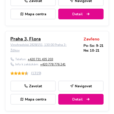
Zavolat
Navigovat
Mapa centra
Detail
Praha 3, Flora
Zavřeno
Vinohradská 2828/151, 130 00 Praha 3-
Po-So: 9-21
Ne: 10-21
Žižkov
Telefon:
+420 731 435 203
Info k zakázkám:
+420 778 776 241
(
1319
)
Zavolat
Navigovat
Mapa centra
Detail