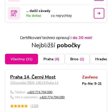
... další závady
Na dotaz
co nejrychleji
Certifikovaní technici opravují
i do 30 min!
Nejbližší
pobočky
Všechny
(
11
)
Praha
(
6
)
Brno
(
1
)
Hradec K
Praha 14, Černý Most
Zavřeno
Chlumecká 765/6, 198 19 Praha 14
Po-Ne: 9-21
Telefon:
+420 774 794 090
Info k zakázkám:
+420 774 794 090
(
126
)