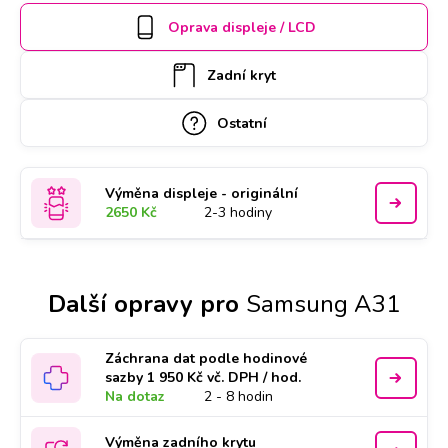
si termín a hodinu online. Samsung A31 k opravě si u vás
Oprava displeje / LCD
také může vyzvednout náš kurýr, který vám ho poté
zaveze zpět. Kvalitu práce podtrhujeme doživotní zárukou a
Zadní kryt
za díly ručíme nadstandardně 2 roky.
Ostatní
Výměna displeje - originální
2650 Kč
2-3 hodiny
Další opravy pro
Samsung A31
Záchrana dat podle hodinové
sazby 1 950 Kč vč. DPH / hod.
Na dotaz
2 - 8 hodin
Výměna zadního krytu