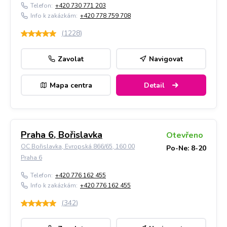
Telefon:
+420 730 771 203
Info k zakázkám:
+420 778 759 708
(
1228
)
Zavolat
Navigovat
Mapa centra
Detail
Praha 6, Bořislavka
Otevřeno
OC Bořislavka, Evropská 866/65, 160 00
Po-Ne: 8-20
Praha 6
Telefon:
+420 776 162 455
Info k zakázkám:
+420 776 162 455
(
342
)