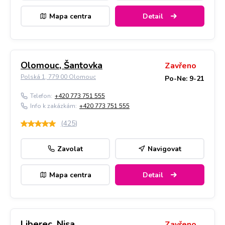
Mapa centra
Detail
Olomouc, Šantovka
Zavřeno
Polská 1, 779 00 Olomouc
Po-Ne: 9-21
Telefon:
+420 773 751 555
Info k zakázkám:
+420 773 751 555
(
425
)
Zavolat
Navigovat
Mapa centra
Detail
Liberec, Nisa
Zavřeno