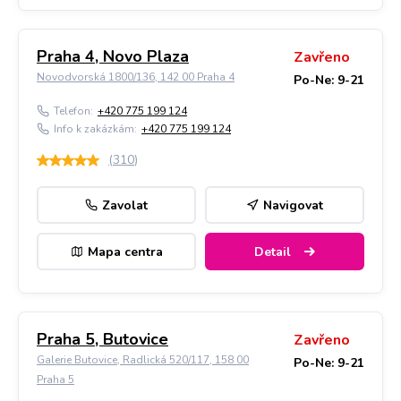
Praha 4, Novo Plaza
Zavřeno
Novodvorská 1800/136, 142 00 Praha 4
Po-Ne: 9-21
Telefon:
+420 775 199 124
Info k zakázkám:
+420 775 199 124
(
310
)
Zavolat
Navigovat
Mapa centra
Detail
Praha 5, Butovice
Zavřeno
Galerie Butovice, Radlická 520/117, 158 00
Po-Ne: 9-21
Praha 5