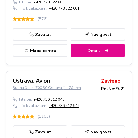
Telefon:
+420 778 522 601
Info k zakázkám:
+420 778 522 601
(
576
)
Zavolat
Navigovat
Mapa centra
Detail
Ostrava, Avion
Zavřeno
Rudná 3114, 700 30 Ostrava-jih-Zábřeh
Po-Ne: 9-21
Telefon:
+420 736 512 946
Info k zakázkám:
+420 736 512 946
(
1103
)
Zavolat
Navigovat