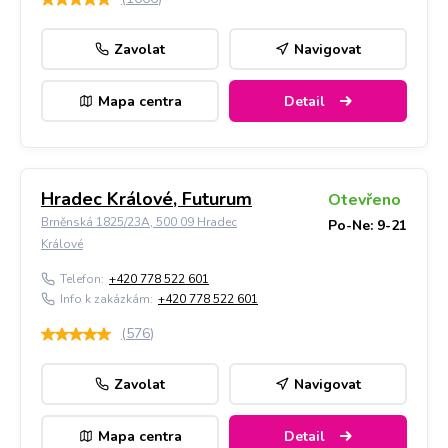
Zavolat
Navigovat
Mapa centra
Detail
Hradec Králové, Futurum
Otevřeno
Brněnská 1825/23A, 500 09 Hradec
Po-Ne: 9-21
Králové
Telefon:
+420 778 522 601
Info k zakázkám:
+420 778 522 601
(
576
)
Zavolat
Navigovat
Mapa centra
Detail