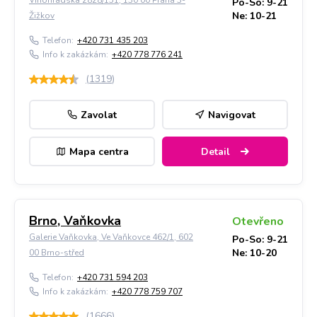
Vinohradská 2828/151, 130 00 Praha 3-
Po-So: 9-21
Ne: 10-21
Žižkov
Telefon:
+420 731 435 203
Info k zakázkám:
+420 778 776 241
(
1319
)
Zavolat
Navigovat
Mapa centra
Detail
Brno, Vaňkovka
Otevřeno
Galerie Vaňkovka, Ve Vaňkovce 462/1, 602
Po-So: 9-21
Ne: 10-20
00 Brno-střed
Telefon:
+420 731 594 203
Info k zakázkám:
+420 778 759 707
(
1666
)