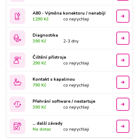
A80 - Výměna konektoru / nenabíjí
1290 Kč
co nejrychleji
Diagnostika
390 Kč
2-3 dny
Čištění přístroje
290 Kč
co nejrychleji
Kontakt s kapalinou
790 Kč
co nejrychleji
Přehrání software / nestartuje
390 Kč
co nejrychleji
... další závady
Na dotaz
co nejrychleji