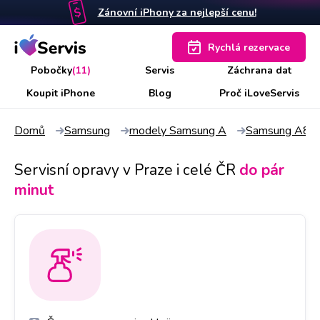
Zánovní iPhony za nejlepší cenu!
Rychlá rezervace
Pobočky
(11)
Servis
Záchrana dat
Koupit iPhone
Blog
Proč iLoveServis
Domů
Samsung
modely Samsung A
Samsung A80
Servisní opravy v Praze i celé ČR
do pár
minut