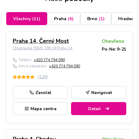
Všechny
(
11
)
Praha
(
6
)
Brno
(
1
)
Hradec K
Praha 14, Černý Most
Otevřeno
Chlumecká 765/6, 198 19 Praha 14
Po-Ne: 9-21
Telefon:
+420 774 794 090
Info k zakázkám:
+420 774 794 090
(
126
)
Zavolat
Navigovat
Mapa centra
Detail