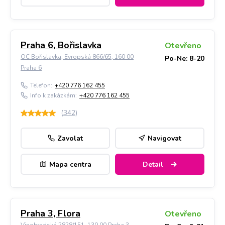
Praha 6, Bořislavka
Otevřeno
OC Bořislavka, Evropská 866/65, 160 00
Po-Ne: 8-20
Praha 6
Telefon:
+420 776 162 455
Info k zakázkám:
+420 776 162 455
(
342
)
Zavolat
Navigovat
Mapa centra
Detail
Praha 3, Flora
Otevřeno