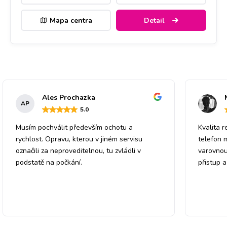
Mapa centra
Detail
Ales Prochazka
AP
5
.0
Musím pochválit především ochotu a
Kvalita r
rychlost. Opravu, kterou v jiném servisu
telefon 
označili za neproveditelnou, tu zvládli v
varovnou
podstatě na počkání.
přistup 