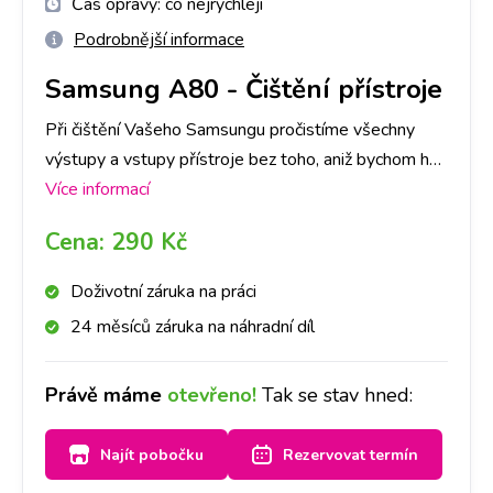
Čas opravy:
co nejrychleji
Podrobnější informace
Samsung A80
-
Čištění přístroje
Při čištění Vašeho Samsungu pročistíme všechny
výstupy a vstupy přístroje bez toho, aniž bychom ho
museli rozebrat. Stačí se zastavit u nás na pobočce a
Více informací
za půl hodiny máte hotovo!
Cena:
290 Kč
Doživotní záruka na práci
24 měsíců záruka na náhradní díl
Právě máme
otevřeno!
Tak se stav hned:
Najít pobočku
Rezervovat termín