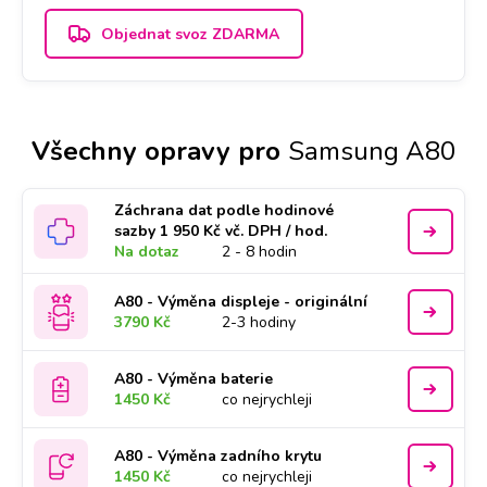
Objednat svoz ZDARMA
Všechny opravy pro
Samsung A80
Záchrana dat podle hodinové
sazby 1 950 Kč vč. DPH / hod.
Na dotaz
2 - 8 hodin
A80 - Výměna displeje - originální
3790 Kč
2-3 hodiny
A80 - Výměna baterie
1450 Kč
co nejrychleji
A80 - Výměna zadního krytu
1450 Kč
co nejrychleji