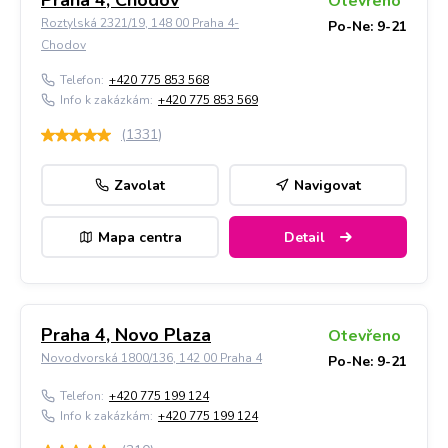
Praha 4, Chodov
Otevřeno
Roztylská 2321/19, 148 00 Praha 4-
Po-Ne: 9-21
Chodov
Telefon:
+420 775 853 568
Info k zakázkám:
+420 775 853 569
(
1331
)
Zavolat
Navigovat
Mapa centra
Detail
Praha 4, Novo Plaza
Otevřeno
Novodvorská 1800/136, 142 00 Praha 4
Po-Ne: 9-21
Telefon:
+420 775 199 124
Info k zakázkám:
+420 775 199 124