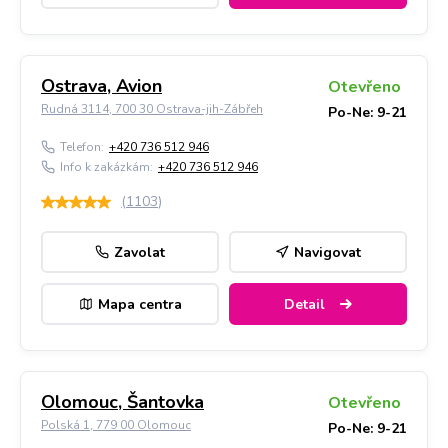
Ostrava, Avion
Otevřeno
Rudná 3114, 700 30 Ostrava-jih-Zábřeh
Po-Ne: 9-21
Telefon:
+420 736 512 946
Info k zakázkám:
+420 736 512 946
(
1103
)
Zavolat
Navigovat
Mapa centra
Detail
Olomouc, Šantovka
Otevřeno
Polská 1, 779 00 Olomouc
Po-Ne: 9-21