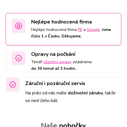
Nejlépe hodnocená firma
Nejlépe hodnocená firma
FB
a
Google
.
Jsme
číslo 1 v Česku. Děkujeme.
Opravy na počkání
Téměř
všechny opravy
zvládneme
do 30 minut až 3 hodin.
.
Záruční i pozáruční servis
Na práci od nás máte
doživotní záruku
,
takže
se není čeho bát.
Naše
pobočky