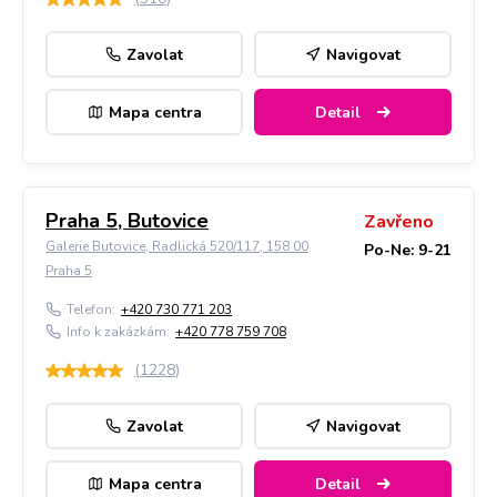
Zavolat
Navigovat
Mapa centra
Detail
Praha 5, Butovice
Zavřeno
Galerie Butovice, Radlická 520/117, 158 00
Po-Ne: 9-21
Praha 5
Telefon:
+420 730 771 203
Info k zakázkám:
+420 778 759 708
(
1228
)
Zavolat
Navigovat
Mapa centra
Detail