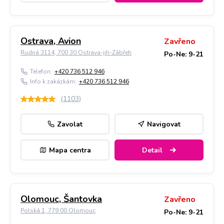
Ostrava, Avion
Zavřeno
Rudná 3114, 700 30 Ostrava-jih-Zábřeh
Po-Ne: 9-21
Telefon:
+420 736 512 946
Info k zakázkám:
+420 736 512 946
(
1103
)
Zavolat
Navigovat
Mapa centra
Detail
Olomouc, Šantovka
Zavřeno
Polská 1, 779 00 Olomouc
Po-Ne: 9-21