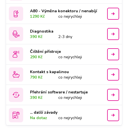
A80 - Výměna konektoru / nenabíjí
1290 Kč
co nejrychleji
Diagnostika
390 Kč
2-3 dny
Čištění přístroje
290 Kč
co nejrychleji
Kontakt s kapalinou
790 Kč
co nejrychleji
Přehrání software / nestartuje
390 Kč
co nejrychleji
... další závady
Na dotaz
co nejrychleji