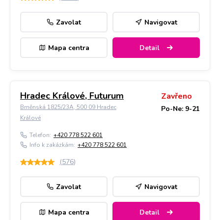
Zavolat
Navigovat
Mapa centra
Detail
Hradec Králové, Futurum
Zavřeno
Brněnská 1825/23A, 500 09 Hradec
Po-Ne: 9-21
Králové
Telefon:
+420 778 522 601
Info k zakázkám:
+420 778 522 601
(
576
)
Zavolat
Navigovat
Mapa centra
Detail