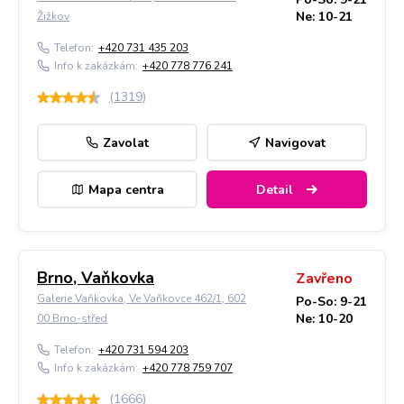
Ne: 10-21
Žižkov
Telefon:
+420 731 435 203
Info k zakázkám:
+420 778 776 241
(
1319
)
Zavolat
Navigovat
Mapa centra
Detail
Brno, Vaňkovka
Zavřeno
Galerie Vaňkovka, Ve Vaňkovce 462/1, 602
Po-So: 9-21
Ne: 10-20
00 Brno-střed
Telefon:
+420 731 594 203
Info k zakázkám:
+420 778 759 707
(
1666
)