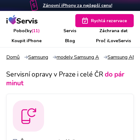
Zánovní iPhony za nejlepší cenu!
Rychlá rezervace
Pobočky
(11)
Servis
Záchrana dat
Koupit iPhone
Blog
Proč iLoveServis
Domů
Samsung
modely Samsung A
Samsung A80
Servisní opravy v Praze i celé ČR
do pár
minut