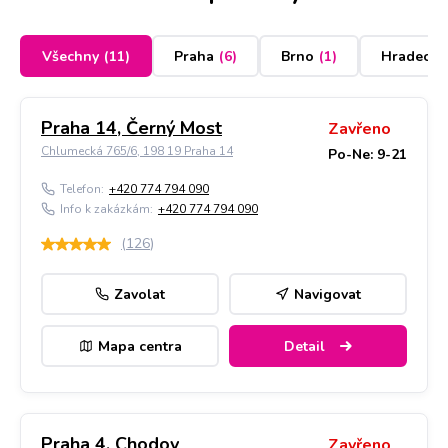
Všechny
(
11
)
Praha
(
6
)
Brno
(
1
)
Hradec K
Praha 14, Černý Most
Zavřeno
Chlumecká 765/6, 198 19 Praha 14
Po-Ne: 9-21
Telefon:
+420 774 794 090
Info k zakázkám:
+420 774 794 090
(
126
)
Zavolat
Navigovat
Mapa centra
Detail
Praha 4, Chodov
Zavřeno