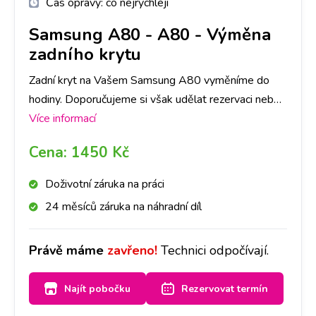
Čas opravy:
co nejrychleji
Samsung A80
-
A80 - Výměna
zadního krytu
Zadní kryt na Vašem Samsung A80 vyměníme do
hodiny. Doporučujeme si však udělat rezervaci nebo
zavolat na vybranou pobočku, ať pro Vás máme
Více informací
připravený díl ve Vámi požadované barvě.
Cena:
1450 Kč
Doživotní záruka na práci
24 měsíců záruka na náhradní díl
Právě máme
zavřeno!
Technici odpočívají.
Najít pobočku
Rezervovat termín