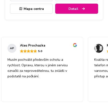
Mapa centra
Detail
Ales Prochazka
AP
5
.0
Musím pochválit především ochotu a
Kvalita r
rychlost. Opravu, kterou v jiném servisu
telefon 
označili za neproveditelnou, tu zvládli v
varovnou
podstatě na počkání.
přistup 