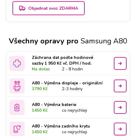
Objednat svoz ZDARMA
Všechny opravy pro
Samsung A80
Záchrana dat podle hodinové
sazby 1 950 Kč vč. DPH / hod.
Na dotaz
2 - 8 hodin
A80 - Výměna displeje - originální
3790 Kč
2-3 hodiny
A80 - Výměna baterie
1450 Kč
co nejrychleji
A80 - Výměna zadního krytu
1450 Kč
co nejrychleji