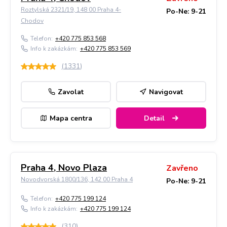
Roztylská 2321/19, 148 00 Praha 4-
Po-Ne: 9-21
Chodov
Telefon:
+420 775 853 568
Info k zakázkám:
+420 775 853 569
(
1331
)
Zavolat
Navigovat
Mapa centra
Detail
Praha 4, Novo Plaza
Zavřeno
Novodvorská 1800/136, 142 00 Praha 4
Po-Ne: 9-21
Telefon:
+420 775 199 124
Info k zakázkám:
+420 775 199 124
(
310
)