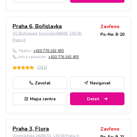
Praha 6, Bořislavka
Zavřeno
OC Bořislavka, Evropská 866/65, 160 00
Po-Ne: 8-20
Praha 6
Telefon:
+420 776 162 455
Info k zakázkám:
+420 776 162 455
(
342
)
Zavolat
Navigovat
Mapa centra
Detail
Praha 3, Flora
Zavřeno
Vinohradská 2828/151, 130 00 Praha 3-
Po-So: 9-21