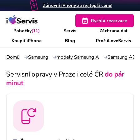
Zánovní iPhony za nejlepší cenu!
Rychlá rezervace
Pobočky
(11)
Servis
Záchrana dat
Koupit iPhone
Blog
Proč iLoveServis
Domů
Samsung
modely Samsung A
Samsung A71
Servisní opravy v Praze i celé ČR
do pár
minut