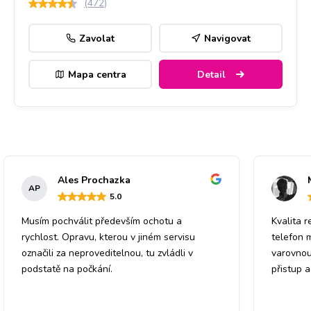
(
472
)
Zavolat
Navigovat
Mapa centra
Detail
Ales Prochazka
AP
5
.0
Musím pochválit především ochotu a
Kvalita r
rychlost. Opravu, kterou v jiném servisu
telefon 
označili za neproveditelnou, tu zvládli v
varovnou
podstatě na počkání.
přistup 