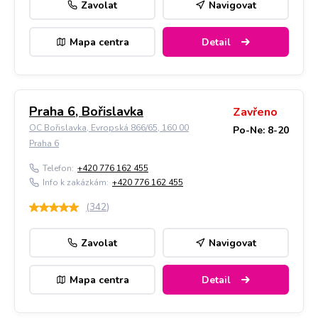
Zavolat
Navigovat
Mapa centra
Detail
Praha 6, Bořislavka
Zavřeno
OC Bořislavka, Evropská 866/65, 160 00
Po-Ne: 8-20
Praha 6
Telefon:
+420 776 162 455
Info k zakázkám:
+420 776 162 455
(
342
)
Zavolat
Navigovat
Mapa centra
Detail