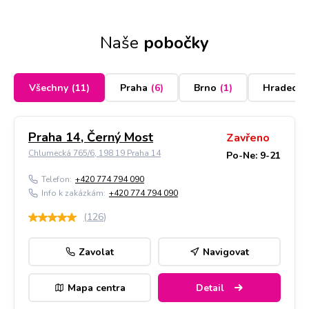
Naše
pobočky
Všechny
(
11
)
Praha
(
6
)
Brno
(
1
)
Hradec K
Praha 14, Černý Most
Zavřeno
Chlumecká 765/6, 198 19 Praha 14
Po-Ne: 9-21
Telefon:
+420 774 794 090
Info k zakázkám:
+420 774 794 090
(
126
)
Zavolat
Navigovat
Mapa centra
Detail