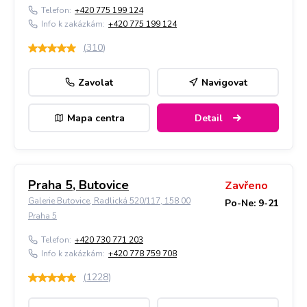
Telefon:
+420 775 199 124
Info k zakázkám:
+420 775 199 124
(
310
)
Zavolat
Navigovat
Mapa centra
Detail
Praha 5, Butovice
Zavřeno
Galerie Butovice, Radlická 520/117, 158 00
Po-Ne: 9-21
Praha 5
Telefon:
+420 730 771 203
Info k zakázkám:
+420 778 759 708
(
1228
)