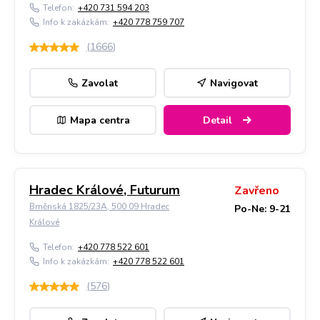
Telefon:
+420 731 594 203
Info k zakázkám:
+420 778 759 707
(
1666
)
Zavolat
Navigovat
Mapa centra
Detail
Hradec Králové, Futurum
Zavřeno
Brněnská 1825/23A, 500 09 Hradec
Po-Ne: 9-21
Králové
Telefon:
+420 778 522 601
Info k zakázkám:
+420 778 522 601
(
576
)