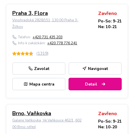
Praha 3, Flora
Zavřeno
Vinohradská 2828/151, 130 00 Praha 3-
Po-So: 9-21
Ne: 10-21
Žižkov
Telefon:
+420 731 435 203
Info k zakázkám:
+420 778 776 241
(
1319
)
Zavolat
Navigovat
Mapa centra
Detail
Brno, Vaňkovka
Zavřeno
Galerie Vaňkovka, Ve Vaňkovce 462/1, 602
Po-So: 9-21
Ne: 10-20
00 Brno-střed