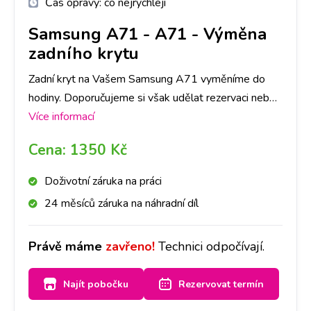
Čas opravy:
co nejrychleji
Samsung A71
-
A71 - Výměna
zadního krytu
Zadní kryt na Vašem Samsung A71 vyměníme do
hodiny. Doporučujeme si však udělat rezervaci nebo
zavolat na vybranou pobočku, ať pro Vás máme
Více informací
připravený díl ve Vámi požadované barvě.
Cena:
1350 Kč
Doživotní záruka na práci
24 měsíců záruka na náhradní díl
Právě máme
zavřeno!
Technici odpočívají.
Najít pobočku
Rezervovat termín