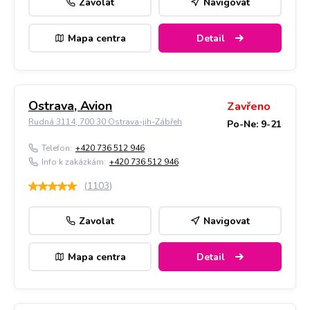
Zavolat
Navigovat
Mapa centra
Detail
Ostrava, Avion
Zavřeno
Rudná 3114, 700 30 Ostrava-jih-Zábřeh
Po-Ne: 9-21
Telefon:
+420 736 512 946
Info k zakázkám:
+420 736 512 946
(
1103
)
Zavolat
Navigovat
Mapa centra
Detail