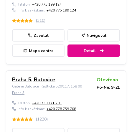
Telefon:
+420 775 199 124
Info k zakázkám:
+420 775 199 124
(
310
)
Zavolat
Navigovat
Mapa centra
Detail
Praha 5, Butovice
Otevřeno
Galerie Butovice, Radlická 520/117, 158 00
Po-Ne: 9-21
Praha 5
Telefon:
+420 730 771 203
Info k zakázkám:
+420 778 759 708
(
1228
)