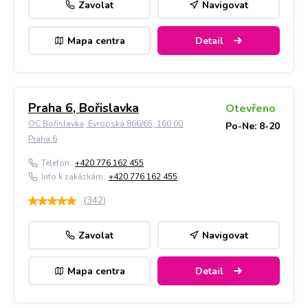
Zavolat
Navigovat
Mapa centra
Detail
Praha 6, Bořislavka
Otevřeno
OC Bořislavka, Evropská 866/65, 160 00
Po-Ne: 8-20
Praha 6
Telefon:
+420 776 162 455
Info k zakázkám:
+420 776 162 455
(
342
)
Zavolat
Navigovat
Mapa centra
Detail