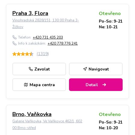
Praha 3, Flora
Otevřeno
Vinohradská 2828/151, 130 00 Praha 3-
Po-So: 9-21
Ne: 10-21
Žižkov
Telefon:
+420 731 435 203
Info k zakázkám:
+420 778 776 241
(
1319
)
Zavolat
Navigovat
Mapa centra
Detail
Brno, Vaňkovka
Otevřeno
Galerie Vaňkovka, Ve Vaňkovce 462/1, 602
Po-So: 9-21
Ne: 10-20
00 Brno-střed