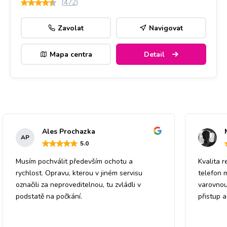
(
472
)
Zavolat
Navigovat
Mapa centra
Detail
Ales Prochazka
AP
5
.0
Musím pochválit především ochotu a
Kvalita r
rychlost. Opravu, kterou v jiném servisu
telefon 
označili za neproveditelnou, tu zvládli v
varovnou
podstatě na počkání.
přistup 