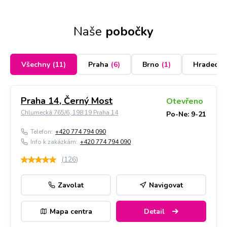
Naše
pobočky
Všechny
(
11
)
Praha
(
6
)
Brno
(
1
)
Hradec K
Praha 14, Černý Most
Otevřeno
Chlumecká 765/6, 198 19 Praha 14
Po-Ne: 9-21
Telefon:
+420 774 794 090
Info k zakázkám:
+420 774 794 090
(
126
)
Zavolat
Navigovat
Mapa centra
Detail