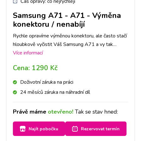
Čas opravy:
co nejrychleji
Samsung A71
-
A71 - Výměna
konektoru / nenabíjí
Rychle opravíme výměnou konektoru, ale často stačí
hloubkově vyčistit Váš Samsung A71 a vy tak
ušetříte čas i peníze. Nejlepší je nyní se zastavit na
Více informací
jakékoliv pobočce a hned se na to mrkneme.
Cena:
1290 Kč
Doživotní záruka na práci
24 měsíců záruka na náhradní díl
Právě máme
otevřeno!
Tak se stav hned:
Najít pobočku
Rezervovat termín