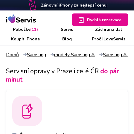
Zánovní iPhony za nejlepší cenu!
Rychlá rezervace
Pobočky
(11)
Servis
Záchrana dat
Koupit iPhone
Blog
Proč iLoveServis
Domů
Samsung
modely Samsung A
Samsung A71
Servisní opravy v Praze i celé ČR
do pár
minut