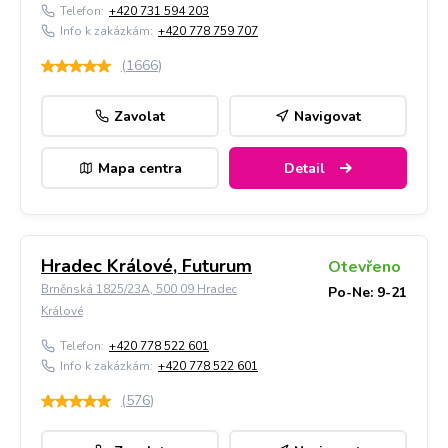
Telefon:
+420 731 594 203
Info k zakázkám:
+420 778 759 707
(
1666
)
Zavolat
Navigovat
Mapa centra
Detail
Hradec Králové, Futurum
Otevřeno
Brněnská 1825/23A, 500 09 Hradec
Po-Ne: 9-21
Králové
Telefon:
+420 778 522 601
Info k zakázkám:
+420 778 522 601
(
576
)