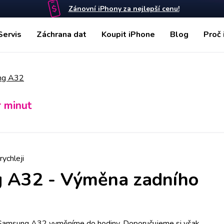
Zánovní iPhony za nejlepší cenu!
Servis
Záchrana dat
Koupit iPhone
Blog
Proč 
ng A32
r minut
rychleji
g A32
-
Výměna zadního
 Samsung A32 vyměníme do hodiny. Doporučujeme si však