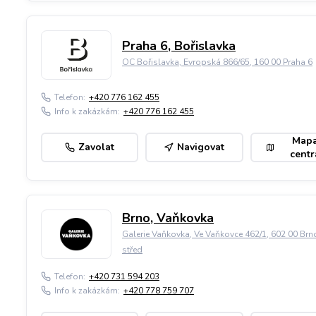
Praha 6, Bořislavka
OC Bořislavka, Evropská 866/65, 160 00 Praha 6
Telefon:
+420 776 162 455
Info k zakázkám:
+420 776 162 455
Map
Zavolat
Navigovat
centr
Brno, Vaňkovka
Galerie Vaňkovka, Ve Vaňkovce 462/1, 602 00 Brn
střed
Telefon:
+420 731 594 203
Info k zakázkám:
+420 778 759 707