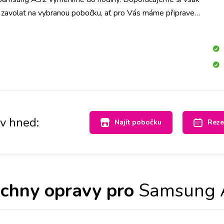
o zavolat na vybranou pobočku, ať pro Vás máme připravený
né barvě.
av hned:
Najít pobočku
Reze
chny opravy pro
Samsung 