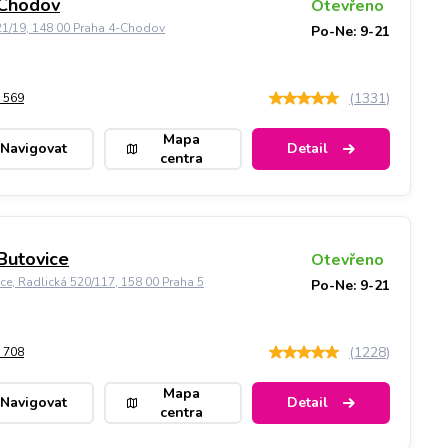
 Chodov
Otevřeno
21/19, 148 00 Praha 4-Chodov
Po-Ne: 9-21
(
1331
)
 569
Mapa
Navigovat
Detail
centra
Butovice
Otevřeno
ice, Radlická 520/117, 158 00 Praha 5
Po-Ne: 9-21
(
1228
)
 708
Mapa
Navigovat
Detail
centra