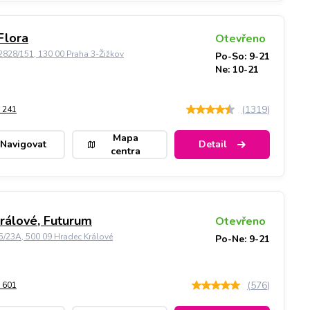
Flora
Otevřeno
828/151, 130 00 Praha 3-Žižkov
Po-So: 9-21
Ne: 10-21
(
1319
)
 241
Mapa
Navigovat
Detail
centra
rálové, Futurum
Otevřeno
5/23A, 500 09 Hradec Králové
Po-Ne: 9-21
(
576
)
 601