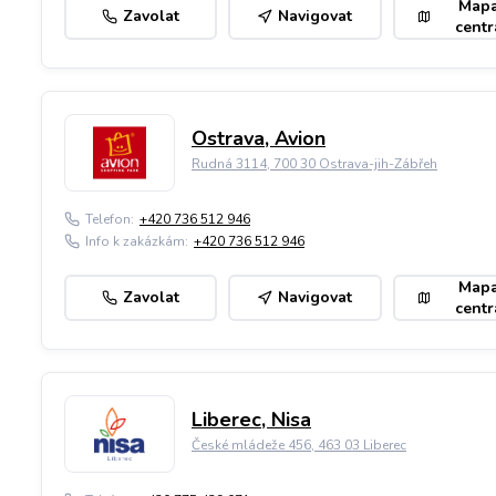
Map
Zavolat
Navigovat
centr
Ostrava, Avion
Rudná 3114, 700 30 Ostrava-jih-Zábřeh
Telefon:
+420 736 512 946
Info k zakázkám:
+420 736 512 946
Map
Zavolat
Navigovat
centr
Liberec, Nisa
České mládeže 456, 463 03 Liberec