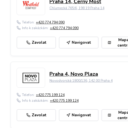
Praha 14, Černý Most
Chlumecká 765/6, 198 19 Praha 14
Telefon:
+420 774 794 090
Info k zakázkám:
+420 774 794 090
Map
Zavolat
Navigovat
centr
Praha 4, Novo Plaza
Novodvorská 1800/136, 142 00 Praha 4
Telefon:
+420 775 199 124
Info k zakázkám:
+420 775 199 124
Map
Zavolat
Navigovat
centr