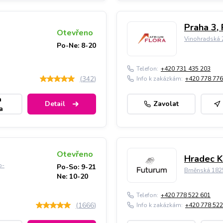
Praha 3, 
Otevřeno
Vinohradská 2
Po-Ne: 8-20
Telefon:
+420 731 435 203
(
342
)
Info k zakázkám:
+420 778 776
a
Detail
Zavolat
a
Otevřeno
Hradec K
o-
Po-So: 9-21
Brněnská 182
Ne: 10-20
Telefon:
+420 778 522 601
(
1666
)
Info k zakázkám:
+420 778 522