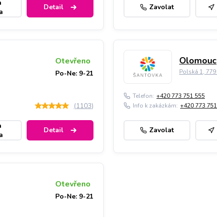
a
Detail
Zavolat
a
Olomouc,
Otevřeno
Polská 1, 77
Po-Ne: 9-21
Telefon:
+420 773 751 555
(
1103
)
Info k zakázkám:
+420 773 751
a
Detail
Zavolat
a
Otevřeno
Po-Ne: 9-21