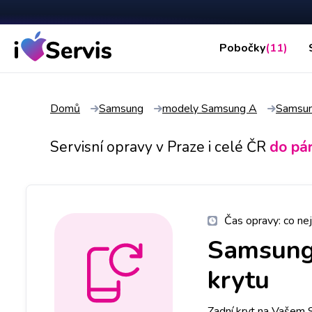
Pobočky
(11)
Domů
Samsung
modely Samsung A
Samsu
Servisní opravy v Praze i celé ČR
do pá
Čas opravy:
co nej
Samsun
krytu
Zadní kryt na Vašem