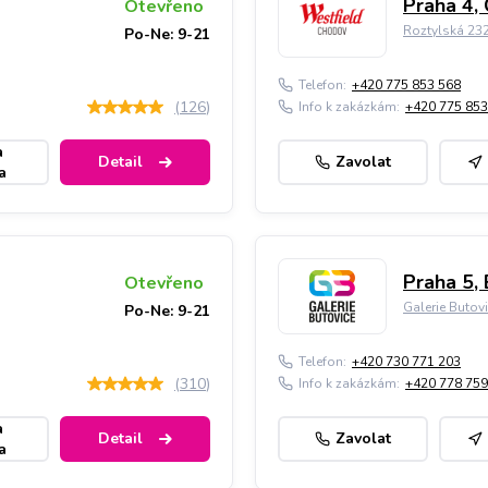
Praha 4,
Otevřeno
Roztylská 23
Po-Ne: 9-21
Telefon:
+420 775 853 568
(
126
)
Info k zakázkám:
+420 775 853
a
Detail
Zavolat
a
Praha 5, 
Otevřeno
Galerie Butov
Po-Ne: 9-21
Telefon:
+420 730 771 203
(
310
)
Info k zakázkám:
+420 778 759
a
Detail
Zavolat
a