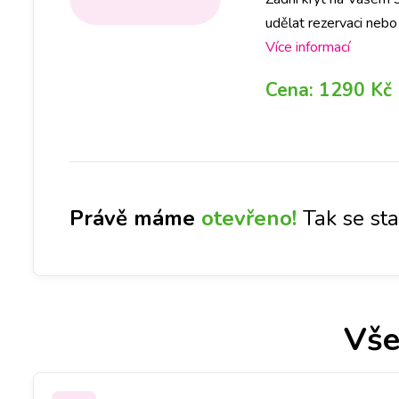
udělat rezervaci neb
díl ve Vámi požadova
Více informací
Cena:
1290 Kč
Právě máme
otevřeno!
Tak se st
Vše