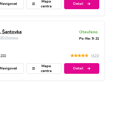
Mapa
Navigovat
Detail
centra
 Šantovka
Otevřeno
9 00 Olomouc
Po-Ne: 9-21
(
425
)
 555
Mapa
Navigovat
Detail
centra