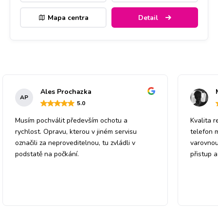
Mapa centra
Detail
Ales Prochazka
AP
5
.0
Musím pochválit především ochotu a
Kvalita r
rychlost. Opravu, kterou v jiném servisu
telefon 
označili za neproveditelnou, tu zvládli v
varovnou
podstatě na počkání.
přistup 