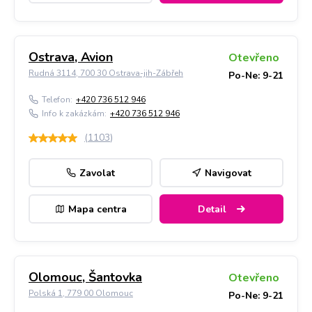
Ostrava, Avion
Otevřeno
Rudná 3114, 700 30 Ostrava-jih-Zábřeh
Po-Ne: 9-21
Telefon:
+420 736 512 946
Info k zakázkám:
+420 736 512 946
(
1103
)
Zavolat
Navigovat
Mapa centra
Detail
Olomouc, Šantovka
Otevřeno
Polská 1, 779 00 Olomouc
Po-Ne: 9-21