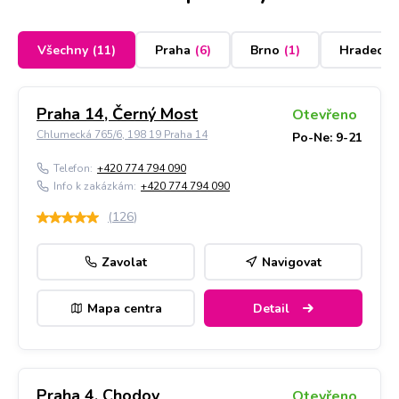
Všechny
(
11
)
Praha
(
6
)
Brno
(
1
)
Hradec K
Praha 14, Černý Most
Otevřeno
Chlumecká 765/6, 198 19 Praha 14
Po-Ne: 9-21
Telefon:
+420 774 794 090
Info k zakázkám:
+420 774 794 090
(
126
)
Zavolat
Navigovat
Mapa centra
Detail
Praha 4, Chodov
Otevřeno