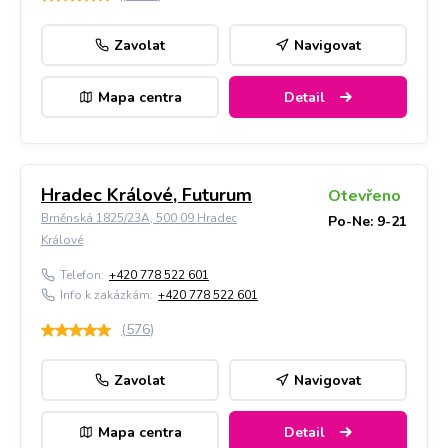
Zavolat
Navigovat
Mapa centra
Detail
Hradec Králové, Futurum
Otevřeno
Brněnská 1825/23A, 500 09 Hradec
Po-Ne: 9-21
Králové
Telefon:
+420 778 522 601
Info k zakázkám:
+420 778 522 601
(
576
)
Zavolat
Navigovat
Mapa centra
Detail