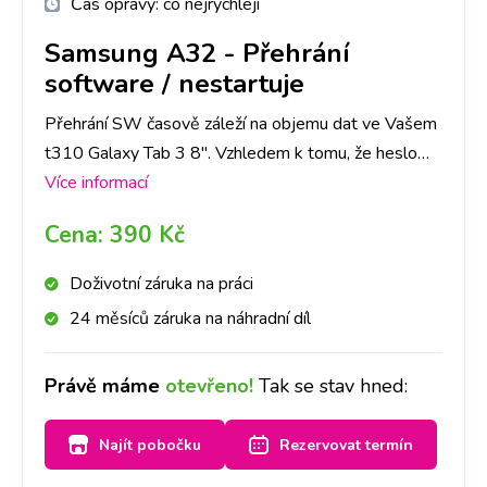
Čas opravy:
co nejrychleji
Samsung A32
-
Přehrání
software / nestartuje
Přehrání SW časově záleží na objemu dat ve Vašem
t310 Galaxy Tab 3 8". Vzhledem k tomu, že heslo
obrazovky slouží jako ochrana dat ve Vašem
Více informací
telefonu, je nutné počítat se ztrátou všech dat.
Cena:
390 Kč
Doporučujeme tedy jejich zálohu.
Doživotní záruka na práci
24 měsíců záruka na náhradní díl
Právě máme
otevřeno!
Tak se stav hned:
Najít pobočku
Rezervovat termín