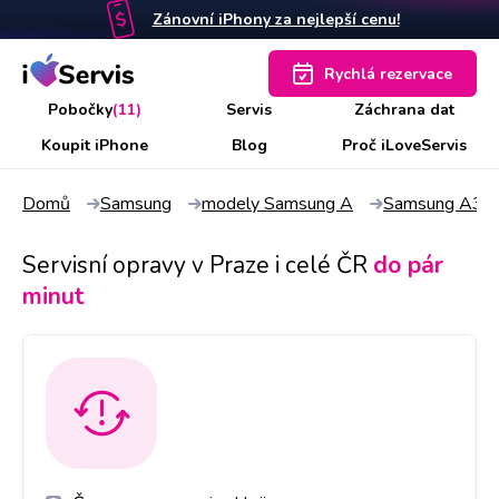
Zánovní iPhony za nejlepší cenu!
Rychlá rezervace
Pobočky
(11)
Servis
Záchrana dat
Koupit iPhone
Blog
Proč iLoveServis
Domů
Samsung
modely Samsung A
Samsung A32
Servisní opravy v Praze i celé ČR
do pár
minut