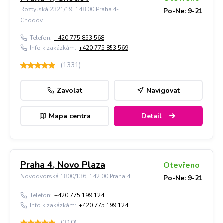
Roztylská 2321/19, 148 00 Praha 4-
Po-Ne: 9-21
Chodov
Telefon:
+420 775 853 568
Info k zakázkám:
+420 775 853 569
(
1331
)
Zavolat
Navigovat
Mapa centra
Detail
Praha 4, Novo Plaza
Otevřeno
Novodvorská 1800/136, 142 00 Praha 4
Po-Ne: 9-21
Telefon:
+420 775 199 124
Info k zakázkám:
+420 775 199 124
(
310
)