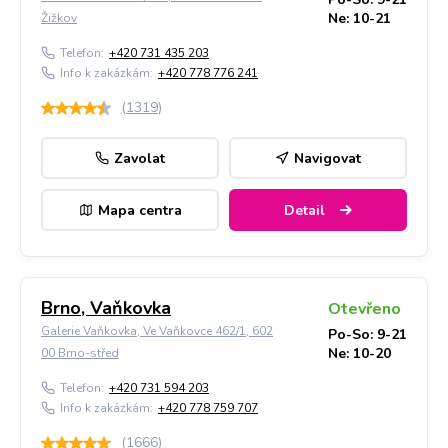
Ne: 10-21
Žižkov
Telefon:
+420 731 435 203
Info k zakázkám:
+420 778 776 241
(
1319
)
Zavolat
Navigovat
Mapa centra
Detail
Brno, Vaňkovka
Otevřeno
Galerie Vaňkovka, Ve Vaňkovce 462/1, 602
Po-So: 9-21
Ne: 10-20
00 Brno-střed
Telefon:
+420 731 594 203
Info k zakázkám:
+420 778 759 707
(
1666
)