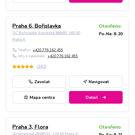
Praha 6, Bořislavka
Otevřeno
OC Bořislavka, Evropská 866/65, 160 00
Po-Ne: 8-20
Praha 6
Telefon:
+420 776 162 455
Info k zakázkám:
+420 776 162 455
(
342
)
Zavolat
Navigovat
Mapa centra
Detail
Praha 3, Flora
Otevřeno
Vinohradská 2828/151, 130 00 Praha 3-
Po-So: 9-21