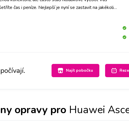
tříte čas i peníze. Nejlepší je nyní se zastavit na jakékoliv
a to mrkneme.
počívají.
Najít pobočku
Reze
ny opravy pro
Huawei Asc