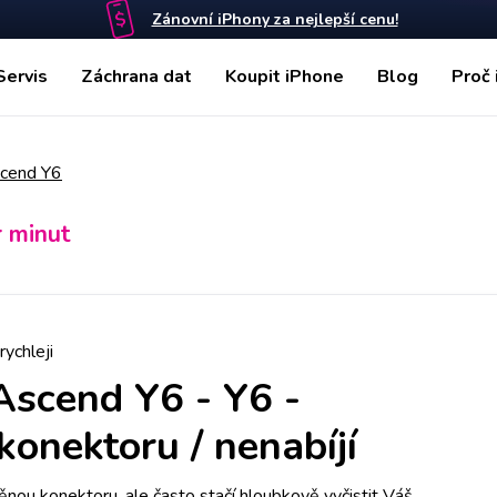
Zánovní iPhony za nejlepší cenu!
Servis
Záchrana dat
Koupit iPhone
Blog
Proč 
cend Y6
r minut
rychleji
Ascend Y6
-
Y6 -
onektoru / nenabíjí
nou konektoru, ale často stačí hloubkově vyčistit Váš