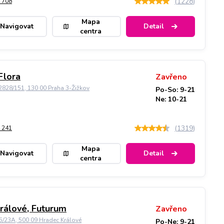
(
1228
)
 708
Mapa
Navigovat
Detail
centra
Flora
Zavřeno
828/151, 130 00 Praha 3-Žižkov
Po-So: 9-21
Ne: 10-21
(
1319
)
 241
Mapa
Navigovat
Detail
centra
rálové, Futurum
Zavřeno
5/23A, 500 09 Hradec Králové
Po-Ne: 9-21