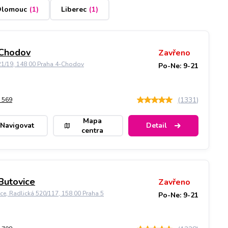
lomouc
(
1
)
Liberec
(
1
)
 Chodov
Zavřeno
21/19, 148 00 Praha 4-Chodov
Po-Ne: 9-21
(
1331
)
 569
Mapa
Navigovat
Detail
centra
Butovice
Zavřeno
ice, Radlická 520/117, 158 00 Praha 5
Po-Ne: 9-21