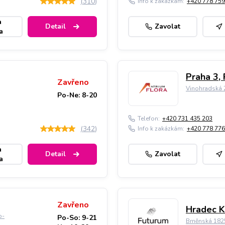
(
310
)
Info k zakázkám:
+420 778 759
a
Detail
Zavolat
a
Praha 3, 
Zavřeno
Vinohradská 2
Po-Ne: 8-20
Telefon:
+420 731 435 203
(
342
)
Info k zakázkám:
+420 778 776
a
Detail
Zavolat
a
Zavřeno
Hradec K
o-
Po-So: 9-21
Brněnská 182