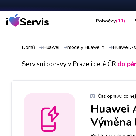
Pobočky
(11)
Domů
Huawei
modely Huawei Y
Huawei As
Servisní opravy v Praze i celé ČR
do pá
Čas opravy:
co nej
Huawei 
Výměna k
Rychle opravíme výmě