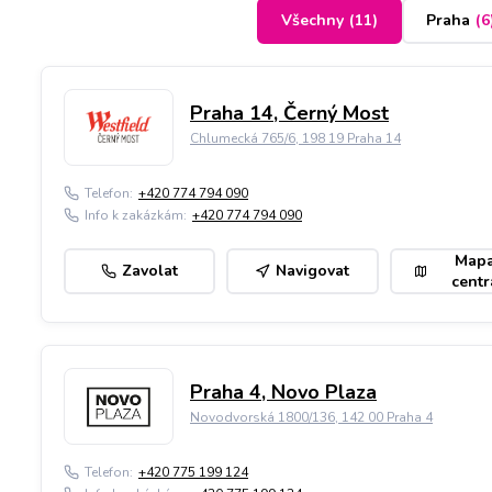
Všechny
(
11
)
Praha
(
6
Praha 14, Černý Most
Chlumecká 765/6, 198 19 Praha 14
Telefon:
+420 774 794 090
Info k zakázkám:
+420 774 794 090
Map
Zavolat
Navigovat
centr
Praha 4, Novo Plaza
Novodvorská 1800/136, 142 00 Praha 4
Telefon:
+420 775 199 124