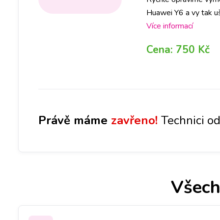
Huawei Y6 a vy tak uše
pobočce a hned se n
Více informací
Cena:
750 Kč
Právě máme
zavřeno!
Technici od
Všech