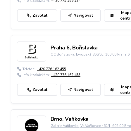
Info k zakázkám:
+420 775 199 124
Map
Zavolat
Navigovat
centr
Praha 6, Bořislavka
OC Bořislavka, Evropská 866/65, 160 00 Praha 6
Telefon:
+420 776 162 455
Info k zakázkám:
+420 776 162 455
Map
Zavolat
Navigovat
centr
Brno, Vaňkovka
Galerie Vaňkovka, Ve Vaňkovce 462/1, 602 00 Brn