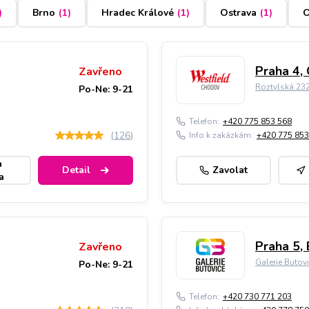
)
Brno
(
1
)
Hradec Králové
(
1
)
Ostrava
(
1
)
O
Praha 4,
Zavřeno
Roztylská 23
Po-Ne: 9-21
Telefon:
+420 775 853 568
(
126
)
Info k zakázkám:
+420 775 853
a
Detail
Zavolat
a
Praha 5, 
Zavřeno
Galerie Butov
Po-Ne: 9-21
Telefon:
+420 730 771 203