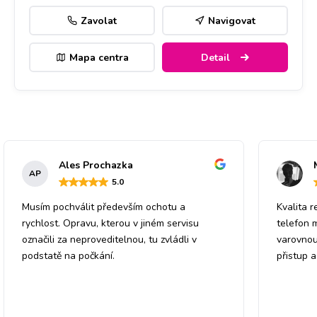
Zavolat
Navigovat
Mapa centra
Detail
Ales Prochazka
AP
5
.0
Musím pochválit především ochotu a
Kvalita r
rychlost. Opravu, kterou v jiném servisu
telefon 
označili za neproveditelnou, tu zvládli v
varovnou
podstatě na počkání.
přistup 