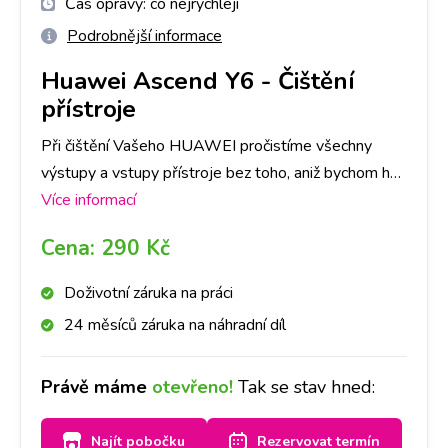
Čas opravy:
co nejrychleji
Podrobnější informace
Huawei Ascend Y6
-
Čištění
přístroje
Při čištění Vašeho HUAWEI pročistíme všechny
výstupy a vstupy přístroje bez toho, aniž bychom ho
museli rozebrat. Stačí se zastavit u nás na pobočce a
Více informací
za půl hodiny máte hotovo!
Cena:
290 Kč
Doživotní záruka na práci
24 měsíců záruka na náhradní díl
Právě máme
otevřeno!
Tak se stav hned:
Najít pobočku
Rezervovat termín