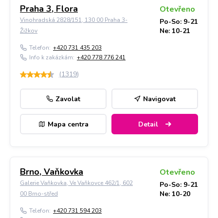
Praha 3, Flora
Otevřeno
Vinohradská 2828/151, 130 00 Praha 3-
Po-So: 9-21
Ne: 10-21
Žižkov
Telefon:
+420 731 435 203
Info k zakázkám:
+420 778 776 241
(
1319
)
Zavolat
Navigovat
Mapa centra
Detail
Brno, Vaňkovka
Otevřeno
Galerie Vaňkovka, Ve Vaňkovce 462/1, 602
Po-So: 9-21
Ne: 10-20
00 Brno-střed
Telefon:
+420 731 594 203