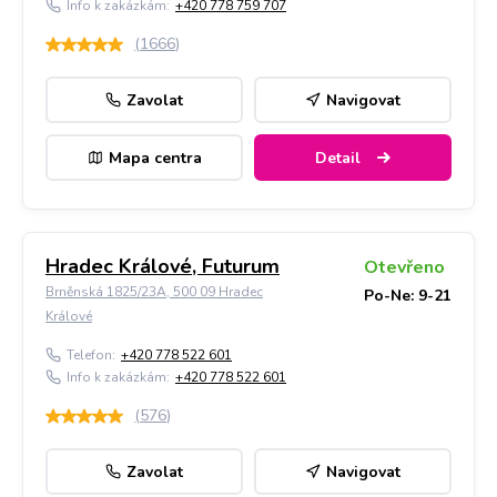
Info k zakázkám:
+420 778 759 707
(
1666
)
Zavolat
Navigovat
Mapa centra
Detail
Hradec Králové, Futurum
Otevřeno
Brněnská 1825/23A, 500 09 Hradec
Po-Ne: 9-21
Králové
Telefon:
+420 778 522 601
Info k zakázkám:
+420 778 522 601
(
576
)
Zavolat
Navigovat