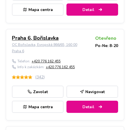
Mapa centra
Detail
Praha 6, Bořislavka
Otevřeno
OC Bořislavka, Evropská 866/65, 160 00
Po-Ne: 8-20
Praha 6
Telefon:
+420 776 162 455
Info k zakázkám:
+420 776 162 455
(
342
)
Zavolat
Navigovat
Mapa centra
Detail