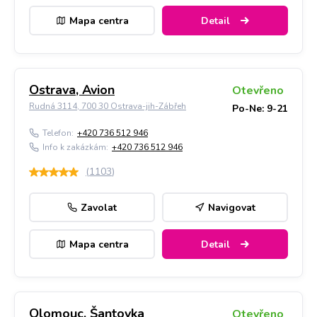
Mapa centra
Detail
Ostrava, Avion
Otevřeno
Rudná 3114, 700 30 Ostrava-jih-Zábřeh
Po-Ne: 9-21
Telefon:
+420 736 512 946
Info k zakázkám:
+420 736 512 946
(
1103
)
Zavolat
Navigovat
Mapa centra
Detail
Olomouc, Šantovka
Otevřeno