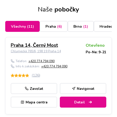
Naše
pobočky
Všechny
(
11
)
Praha
(
6
)
Brno
(
1
)
Hradec K
Praha 14, Černý Most
Otevřeno
Chlumecká 765/6, 198 19 Praha 14
Po-Ne: 9-21
Telefon:
+420 774 794 090
Info k zakázkám:
+420 774 794 090
(
126
)
Zavolat
Navigovat
Mapa centra
Detail