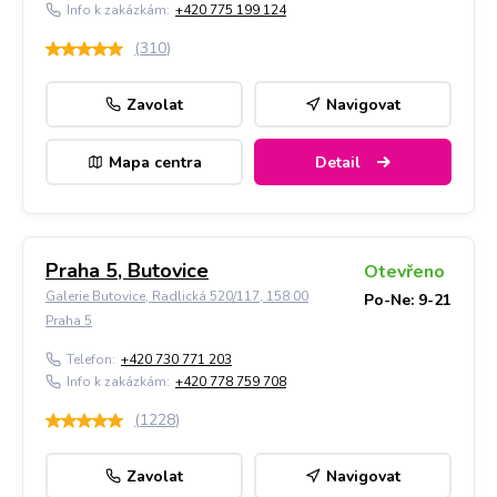
Info k zakázkám:
+420 775 199 124
(
310
)
Zavolat
Navigovat
Mapa centra
Detail
Praha 5, Butovice
Otevřeno
Galerie Butovice, Radlická 520/117, 158 00
Po-Ne: 9-21
Praha 5
Telefon:
+420 730 771 203
Info k zakázkám:
+420 778 759 708
(
1228
)
Zavolat
Navigovat