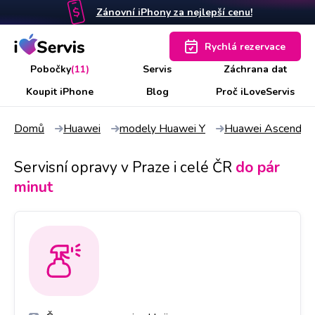
Zánovní iPhony za nejlepší cenu!
Rychlá rezervace
Pobočky
(11)
Servis
Záchrana dat
Koupit iPhone
Blog
Proč iLoveServis
Domů
Huawei
modely Huawei Y
Huawei Ascend Y
Servisní opravy v Praze i celé ČR
do pár
minut