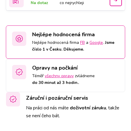
Na dotaz
co nejrychleji
Nejlépe hodnocená firma
Nejlépe hodnocená firma
FB
a
Google
.
Jsme
číslo 1 v Česku. Děkujeme.
Opravy na počkání
Téměř
všechny opravy
zvládneme
do 30 minut až 3 hodin.
.
Záruční i pozáruční servis
Na práci od nás máte
doživotní záruku
,
takže
se není čeho bát.