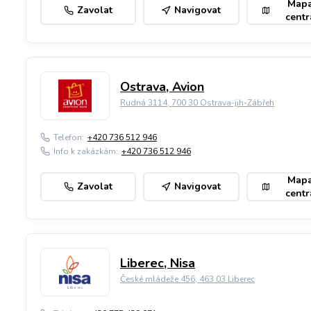
Map
Zavolat
Navigovat
centr
Ostrava, Avion
Rudná 3114, 700 30 Ostrava-jih-Zábřeh
Telefon:
+420 736 512 946
Info k zakázkám:
+420 736 512 946
Map
Zavolat
Navigovat
centr
Liberec, Nisa
České mládeže 456, 463 03 Liberec