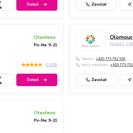
a
Detail
Zavolat
a
Olomouc,
Otevřeno
Polská 1, 77
Po-Ne: 9-21
Telefon:
+420 773 751 555
(
1103
)
Info k zakázkám:
+420 773 751
a
Detail
Zavolat
a
Otevřeno
Po-Ne: 9-21