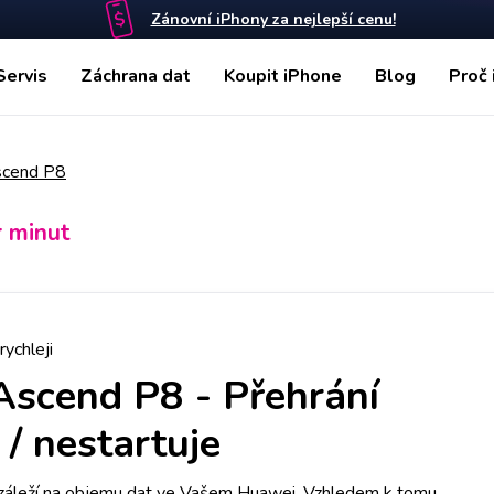
Zánovní iPhony za nejlepší cenu!
Servis
Záchrana dat
Koupit iPhone
Blog
Proč 
scend P8
r minut
rychleji
Ascend P8
-
Přehrání
/ nestartuje
záleží na objemu dat ve Vašem Huawei. Vzhledem k tomu,