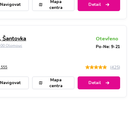
Mapa
Navigovat
Detail
centra
 Šantovka
Otevřeno
9 00 Olomouc
Po-Ne: 9-21
(
425
)
 555
Mapa
Navigovat
Detail
centra