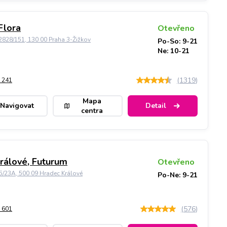
Flora
Otevřeno
828/151, 130 00 Praha 3-Žižkov
Po-So: 9-21
Ne: 10-21
(
1319
)
 241
Mapa
Navigovat
Detail
centra
rálové, Futurum
Otevřeno
5/23A, 500 09 Hradec Králové
Po-Ne: 9-21
(
576
)
 601