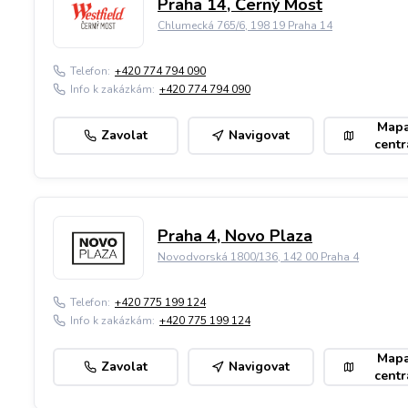
Praha 14, Černý Most
Chlumecká 765/6, 198 19 Praha 14
Telefon:
+420 774 794 090
Info k zakázkám:
+420 774 794 090
Map
Zavolat
Navigovat
centr
Praha 4, Novo Plaza
Novodvorská 1800/136, 142 00 Praha 4
Telefon:
+420 775 199 124
Info k zakázkám:
+420 775 199 124
Map
Zavolat
Navigovat
centr