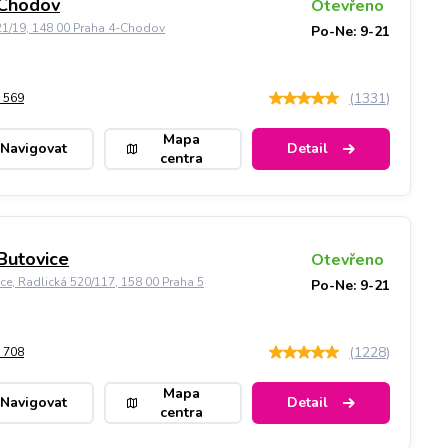
 Chodov
Otevřeno
21/19, 148 00 Praha 4-Chodov
Po-Ne: 9-21
(
1331
)
 569
Mapa
Navigovat
Detail
centra
Butovice
Otevřeno
ice, Radlická 520/117, 158 00 Praha 5
Po-Ne: 9-21
(
1228
)
 708
Mapa
Navigovat
Detail
centra