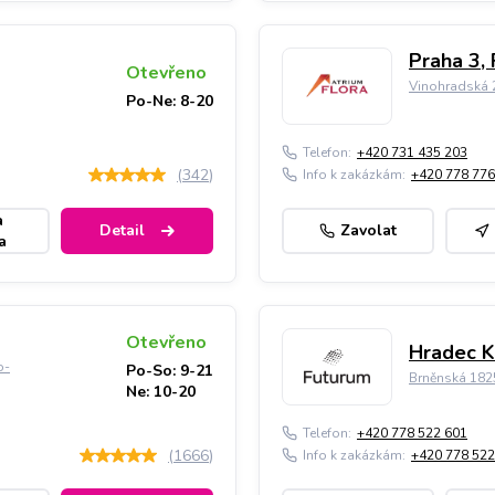
Praha 3, 
Otevřeno
Vinohradská 2
Po-Ne: 8-20
Telefon:
+420 731 435 203
(
342
)
Info k zakázkám:
+420 778 776
a
Detail
Zavolat
a
Otevřeno
Hradec K
o-
Po-So: 9-21
Brněnská 182
Ne: 10-20
Telefon:
+420 778 522 601
(
1666
)
Info k zakázkám:
+420 778 522