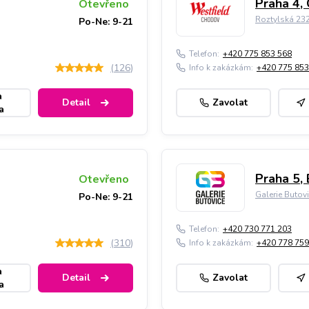
Praha 4,
Otevřeno
Roztylská 23
Po-Ne: 9-21
Telefon:
+420 775 853 568
(
126
)
Info k zakázkám:
+420 775 853
a
Detail
Zavolat
a
Praha 5, 
Otevřeno
Galerie Butov
Po-Ne: 9-21
Telefon:
+420 730 771 203
(
310
)
Info k zakázkám:
+420 778 759
a
Detail
Zavolat
a