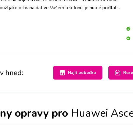
ouží jako ochrana dat ve Vašem telefonu, je nutné počítat
 Doporučujeme tedy jejich zálohu.
av hned:
Najít pobočku
Reze
ny opravy pro
Huawei Asc