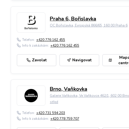
Praha 6, Bořislavka
OC Bořislavka, Evropská 866/65, 160 00 Praha 6
Telefon:
+420 776 162 455
Info k zakázkám:
+420 776 162 455
Map
Zavolat
Navigovat
centr
Brno, Vaňkovka
Galerie Vaňkovka, Ve Vaňkovce 462/1, 602 00 Brn
střed
Telefon:
+420 731 594 203
Info k zakázkám:
+420 778 759 707