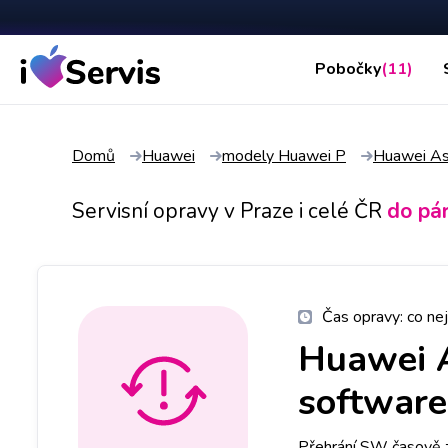
Pobočky
(11)
Domů
Huawei
modely Huawei P
Huawei A
Servisní opravy v Praze i celé ČR
do pá
Čas opravy:
co nej
Huawei 
software 
Přehrání SW časově 