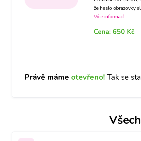
že heslo obrazovky sl
se ztrátou všech dat.
Více informací
Cena:
650 Kč
Právě máme
otevřeno!
Tak se st
Všech