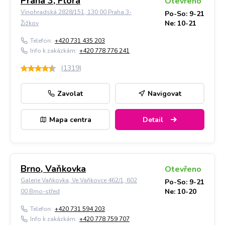
Praha 3, Flora
Otevřeno
Vinohradská 2828/151, 130 00 Praha 3-
Po-So: 9-21
Ne: 10-21
Žižkov
Telefon:
+420 731 435 203
Info k zakázkám:
+420 778 776 241
(
1319
)
Zavolat
Navigovat
Mapa centra
Detail
Brno, Vaňkovka
Otevřeno
Galerie Vaňkovka, Ve Vaňkovce 462/1, 602
Po-So: 9-21
Ne: 10-20
00 Brno-střed
Telefon:
+420 731 594 203
Info k zakázkám:
+420 778 759 707