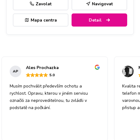
Zavolat
Navigovat
Mapa centra
Detail
Ales Prochazka
AP
5
.0
Musím pochválit především ochotu a
Kvalita r
rychlost. Opravu, kterou v jiném servisu
telefon 
označili za neproveditelnou, tu zvládli v
varovnou
podstatě na počkání.
přistup 