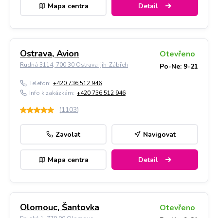
Mapa centra
Detail
Ostrava, Avion
Otevřeno
Rudná 3114, 700 30 Ostrava-jih-Zábřeh
Po-Ne: 9-21
Telefon:
+420 736 512 946
Info k zakázkám:
+420 736 512 946
(
1103
)
Zavolat
Navigovat
Mapa centra
Detail
Olomouc, Šantovka
Otevřeno