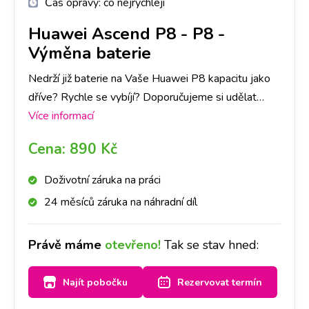
Čas opravy:
co nejrychleji
Huawei Ascend P8
-
P8 -
Výměna baterie
Nedrží již baterie na Vaše Huawei P8 kapacitu jako
dříve? Rychle se vybíjí? Doporučujeme si udělat
rezervaci nebo zavolat na vybranou pobočku,
Více informací
abychom měli připravenou baterii pro Váš přístroj a
Cena:
890 Kč
do půl hodiny Vám baterii vyměníme.
Doživotní záruka na práci
24 měsíců záruka na náhradní díl
Právě máme
otevřeno!
Tak se stav hned:
Najít pobočku
Rezervovat termín