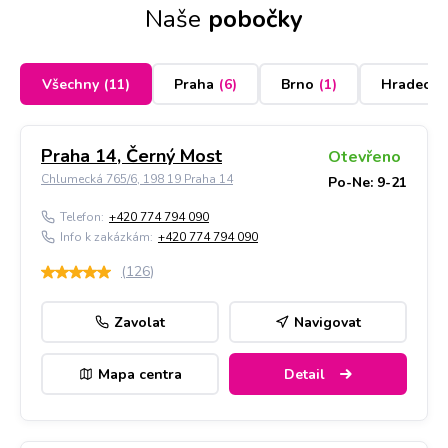
Naše
pobočky
Všechny
(
11
)
Praha
(
6
)
Brno
(
1
)
Hradec K
Praha 14, Černý Most
Otevřeno
Chlumecká 765/6, 198 19 Praha 14
Po-Ne: 9-21
Telefon:
+420 774 794 090
Info k zakázkám:
+420 774 794 090
(
126
)
Zavolat
Navigovat
Mapa centra
Detail