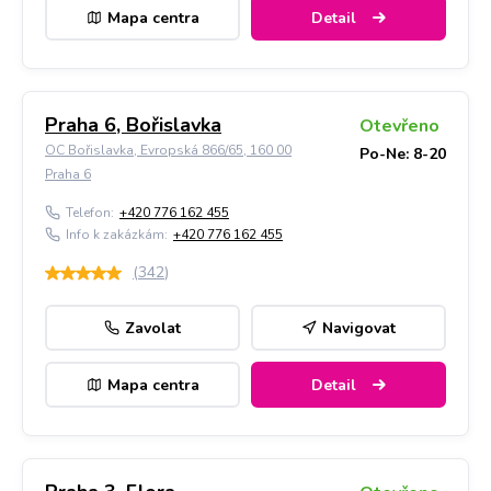
Mapa centra
Detail
Praha 6, Bořislavka
Otevřeno
OC Bořislavka, Evropská 866/65, 160 00
Po-Ne: 8-20
Praha 6
Telefon:
+420 776 162 455
Info k zakázkám:
+420 776 162 455
(
342
)
Zavolat
Navigovat
Mapa centra
Detail