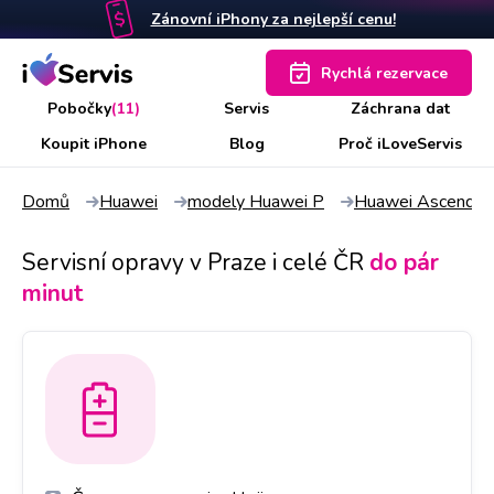
Zánovní iPhony za nejlepší cenu!
Rychlá rezervace
Pobočky
(11)
Servis
Záchrana dat
Koupit iPhone
Blog
Proč iLoveServis
Domů
Huawei
modely Huawei P
Huawei Ascend P
Servisní opravy v Praze i celé ČR
do pár
minut