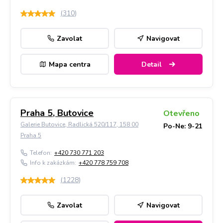
(
310
)
Zavolat
Navigovat
Mapa centra
Detail
Praha 5, Butovice
Otevřeno
Galerie Butovice, Radlická 520/117, 158 00
Po-Ne: 9-21
Praha 5
Telefon:
+420 730 771 203
Info k zakázkám:
+420 778 759 708
(
1228
)
Zavolat
Navigovat