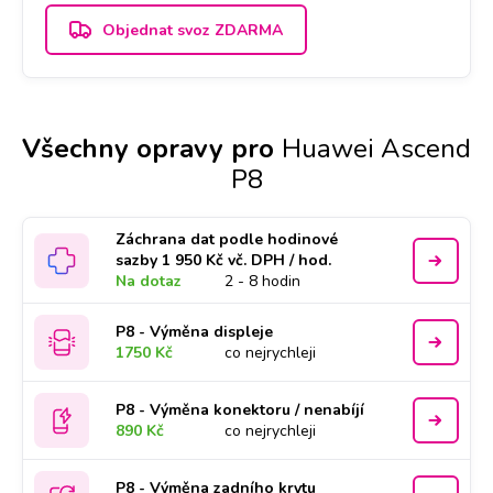
Objednat svoz ZDARMA
Všechny opravy pro
Huawei Ascend
P8
Záchrana dat podle hodinové
sazby 1 950 Kč vč. DPH / hod.
Na dotaz
2 - 8 hodin
P8 - Výměna displeje
1750 Kč
co nejrychleji
P8 - Výměna konektoru / nenabíjí
890 Kč
co nejrychleji
P8 - Výměna zadního krytu