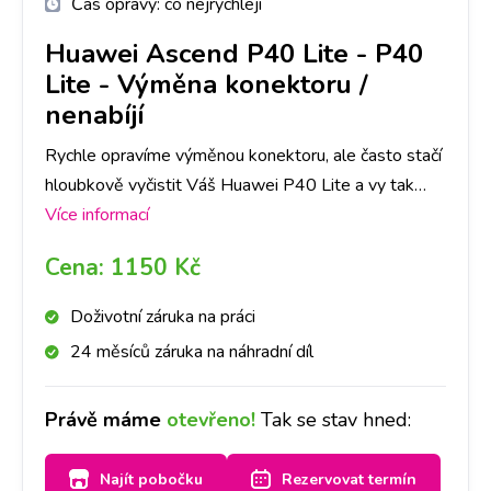
Čas opravy:
co nejrychleji
Huawei Ascend P40 Lite
-
P40
Lite - Výměna konektoru /
nenabíjí
Rychle opravíme výměnou konektoru, ale často stačí
hloubkově vyčistit Váš Huawei P40 Lite a vy tak
ušetříte čas i peníze. Nejlepší je nyní se zastavit na
Více informací
jakékoliv pobočce a hned se na to mrkneme.
Cena:
1150 Kč
Doživotní záruka na práci
24 měsíců záruka na náhradní díl
Právě máme
otevřeno!
Tak se stav hned:
Najít pobočku
Rezervovat termín