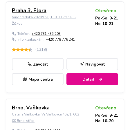
Praha 3, Flora
Otevřeno
Vinohradská 2828/151, 130 00 Praha 3-
Po-So: 9-21
Ne: 10-21
Žižkov
Telefon:
+420 731 435 203
Info k zakázkám:
+420 778 776 241
(
1319
)
Zavolat
Navigovat
Mapa centra
Detail
Brno, Vaňkovka
Otevřeno
Galerie Vaňkovka, Ve Vaňkovce 462/1, 602
Po-So: 9-21
Ne: 10-20
00 Brno-střed