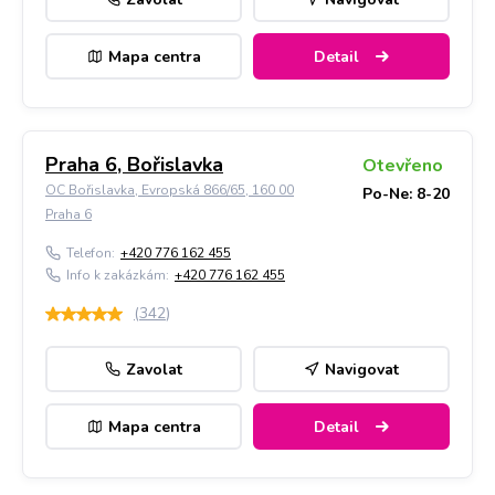
Mapa centra
Detail
Praha 6, Bořislavka
Otevřeno
OC Bořislavka, Evropská 866/65, 160 00
Po-Ne: 8-20
Praha 6
Telefon:
+420 776 162 455
Info k zakázkám:
+420 776 162 455
(
342
)
Zavolat
Navigovat
Mapa centra
Detail