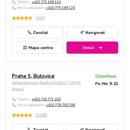
Telefon:
+420 775 199 124
Info k zakázkám:
+420 775 199 124
(
310
)
Zavolat
Navigovat
Mapa centra
Detail
Praha 5, Butovice
Otevřeno
Galerie Butovice, Radlická 520/117, 158 00
Po-Ne: 9-21
Praha 5
Telefon:
+420 730 771 203
Info k zakázkám:
+420 778 759 708
(
1228
)
Zavolat
Navigovat