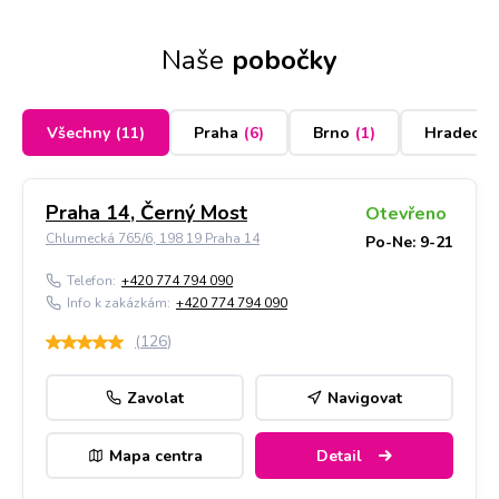
Naše
pobočky
Všechny
(
11
)
Praha
(
6
)
Brno
(
1
)
Hradec K
Praha 14, Černý Most
Otevřeno
Chlumecká 765/6, 198 19 Praha 14
Po-Ne: 9-21
Telefon:
+420 774 794 090
Info k zakázkám:
+420 774 794 090
(
126
)
Zavolat
Navigovat
Mapa centra
Detail