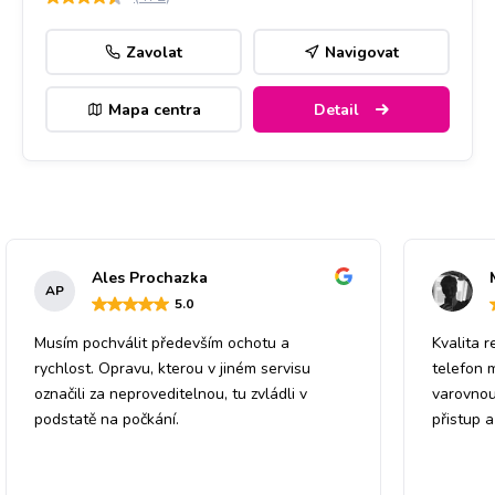
Zavolat
Navigovat
Mapa centra
Detail
Ales Prochazka
AP
5
.0
Musím pochválit především ochotu a
Kvalita r
rychlost. Opravu, kterou v jiném servisu
telefon 
označili za neproveditelnou, tu zvládli v
varovnou
podstatě na počkání.
přistup 