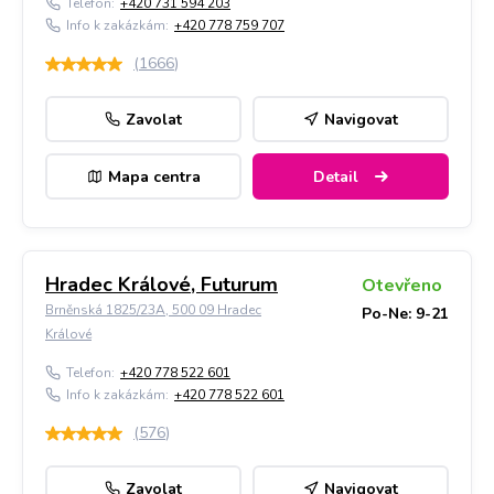
Telefon:
+420 731 594 203
Info k zakázkám:
+420 778 759 707
(
1666
)
Zavolat
Navigovat
Mapa centra
Detail
Hradec Králové, Futurum
Otevřeno
Brněnská 1825/23A, 500 09 Hradec
Po-Ne: 9-21
Králové
Telefon:
+420 778 522 601
Info k zakázkám:
+420 778 522 601
(
576
)
Zavolat
Navigovat