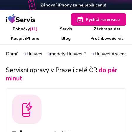
Zánovní iPhony za nejlepší cenu!
Rychlá rezervace
Pobočky
(11)
Servis
Záchrana dat
Koupit iPhone
Blog
Proč iLoveServis
Domů
Huawei
modely Huawei P
Huawei Ascend P
Servisní opravy v Praze i celé ČR
do pár
minut