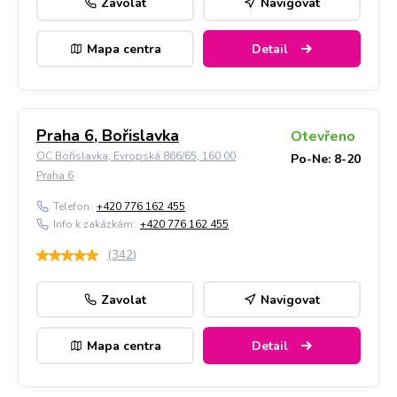
Zavolat
Navigovat
Mapa centra
Detail
Praha 6, Bořislavka
Otevřeno
OC Bořislavka, Evropská 866/65, 160 00
Po-Ne: 8-20
Praha 6
Telefon:
+420 776 162 455
Info k zakázkám:
+420 776 162 455
(
342
)
Zavolat
Navigovat
Mapa centra
Detail