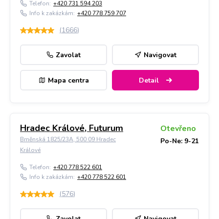
Telefon:
+420 731 594 203
Info k zakázkám:
+420 778 759 707
(
1666
)
Zavolat
Navigovat
Mapa centra
Detail
Hradec Králové, Futurum
Otevřeno
Brněnská 1825/23A, 500 09 Hradec
Po-Ne: 9-21
Králové
Telefon:
+420 778 522 601
Info k zakázkám:
+420 778 522 601
(
576
)
Zavolat
Navigovat