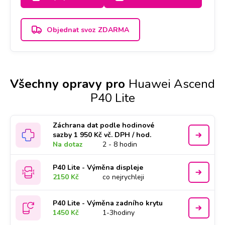
2-3 dny.
Objednat svoz ZDARMA
Všechny opravy pro
Huawei Ascend
P40 Lite
Záchrana dat podle hodinové
sazby 1 950 Kč vč. DPH / hod.
Na dotaz
2 - 8 hodin
P40 Lite - Výměna displeje
2150 Kč
co nejrychleji
P40 Lite - Výměna zadního krytu
1450 Kč
1-3hodiny