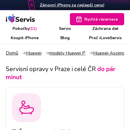
Zánovní iPhony za nejlepší cenu!
Rychlá rezervace
Pobočky
(11)
Servis
Záchrana dat
Koupit iPhone
Blog
Proč iLoveServis
Domů
Huawei
modely Huawei P
Huawei Ascend P
Servisní opravy v Praze i celé ČR
do pár
minut