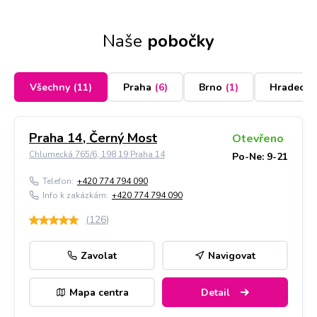
Naše
pobočky
Všechny
(
11
)
Praha
(
6
)
Brno
(
1
)
Hradec K
Praha 14, Černý Most
Otevřeno
Chlumecká 765/6, 198 19 Praha 14
Po-Ne: 9-21
Telefon:
+420 774 794 090
Info k zakázkám:
+420 774 794 090
(
126
)
Zavolat
Navigovat
Mapa centra
Detail