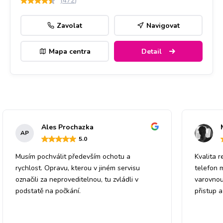
(
472
)
Zavolat
Navigovat
Mapa centra
Detail
Ales Prochazka
AP
5
.0
Musím pochválit především ochotu a
Kvalita r
rychlost. Opravu, kterou v jiném servisu
telefon 
označili za neproveditelnou, tu zvládli v
varovnou
podstatě na počkání.
přistup 