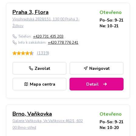
Praha 3, Flora
Otevřeno
Vinohradská 2828/151, 130 00 Praha 3-
Po-So: 9-21
Ne: 10-21
Žižkov
Telefon:
+420 731 435 203
Info k zakázkám:
+420 778 776 241
(
1319
)
Zavolat
Navigovat
Mapa centra
Detail
Brno, Vaňkovka
Otevřeno
Galerie Vaňkovka, Ve Vaňkovce 462/1, 602
Po-So: 9-21
Ne: 10-20
00 Brno-střed