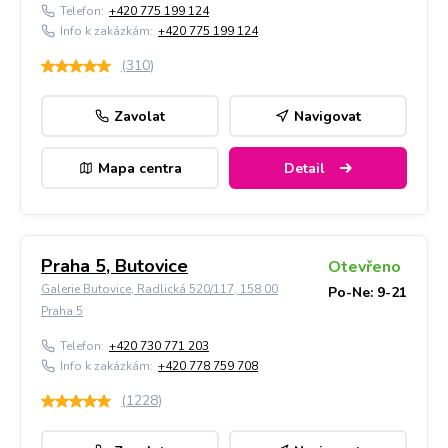
Telefon:
+420 775 199 124
Info k zakázkám:
+420 775 199 124
(
310
)
Zavolat
Navigovat
Mapa centra
Detail
Praha 5, Butovice
Otevřeno
Galerie Butovice, Radlická 520/117, 158 00
Po-Ne: 9-21
Praha 5
Telefon:
+420 730 771 203
Info k zakázkám:
+420 778 759 708
(
1228
)