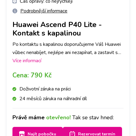
Čas opravy:
co nejrychleji
Podrobnější informace
Huawei Ascend P40 Lite
-
Kontakt s kapalinou
Po kontaktu s kapalinou doporučujeme Váš Huawei
vůbec nenabíjet, nejlépe ani nezapínat, a zastavit se
na kterékoliv naší pobočce co nejdříve to bude
Více informací
možné. Kontakt s kapalinou je průšvih, kde záleží do
Cena:
790 Kč
jaké míry kapalina přístroj poškodila. V některých
případech pro funkčnost stačí samotná deoxidace. V
Doživotní záruka na práci
některých případech je třeba následná oprava.
24 měsíců záruka na náhradní díl
Primárně provedeme deoxidaci zařízení od kapaliny,
následně Vás budeme kontaktovat, zda se
Právě máme
otevřeno!
Tak se stav hned:
deoxidace plně povedla, popř. co je třeba opravit a
za jakou cenu. O všem Vás budeme informovat.
Najít pobočku
Rezervovat termín
Jelikož se jedná o náročnější proces, doba trvání je