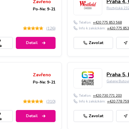
Praha 4,
Zavřeno
Roztylská 23
Po-Ne: 9-21
Telefon:
+420 775 853 568
(
126
)
Info k zakázkám:
+420 775 853
a
Detail
Zavolat
a
Praha 5, 
Zavřeno
Galerie Butov
Po-Ne: 9-21
Telefon:
+420 730 771 203
(
310
)
Info k zakázkám:
+420 778 759
a
Detail
Zavolat
a