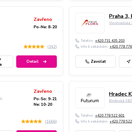
Praha 3, 
Zavřeno
Vinohradská 2
Po-Ne: 8-20
Telefon:
+420 731 435 203
(
342
)
Info k zakázkám:
+420 778 776
a
Detail
Zavolat
a
Zavřeno
Hradec K
o-
Po-So: 9-21
Brněnská 182
Ne: 10-20
Telefon:
+420 778 522 601
(
1666
)
Info k zakázkám:
+420 778 522