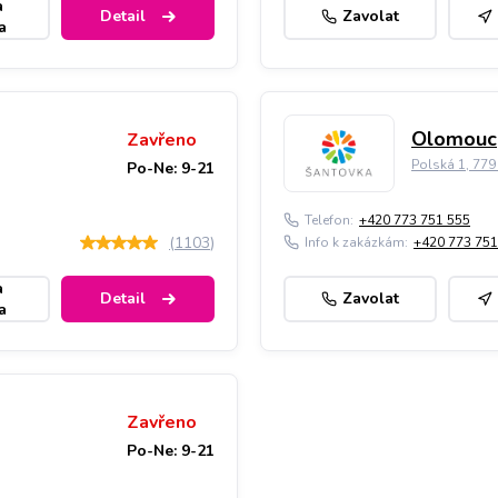
a
Detail
Zavolat
a
Olomouc,
Zavřeno
Polská 1, 77
Po-Ne: 9-21
Telefon:
+420 773 751 555
(
1103
)
Info k zakázkám:
+420 773 751
a
Detail
Zavolat
a
Zavřeno
Po-Ne: 9-21