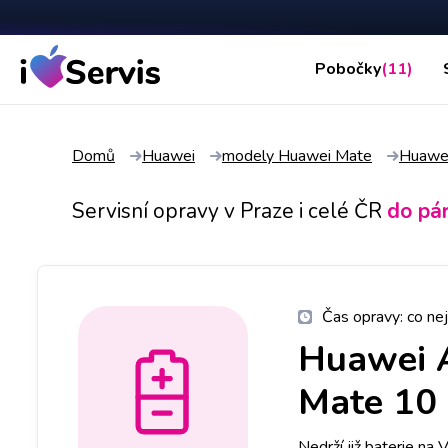
Pobočky
(11)
Domů
Huawei
modely Huawei Mate
Huawei
Servisní opravy v Praze i celé ČR
do pá
Čas opravy:
co nej
Huawei 
Mate 10 
Nedrží již baterie na