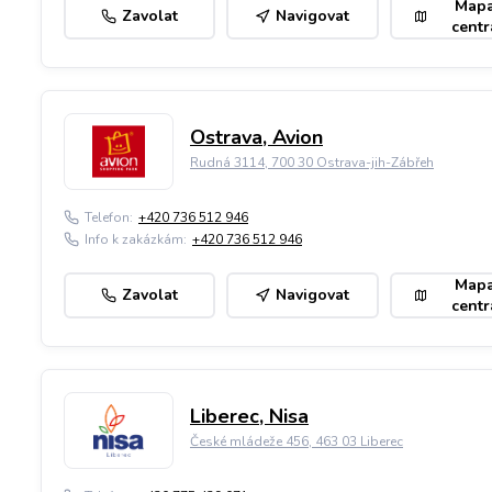
Map
Zavolat
Navigovat
centr
Ostrava, Avion
Rudná 3114, 700 30 Ostrava-jih-Zábřeh
Telefon:
+420 736 512 946
Info k zakázkám:
+420 736 512 946
Map
Zavolat
Navigovat
centr
Liberec, Nisa
České mládeže 456, 463 03 Liberec