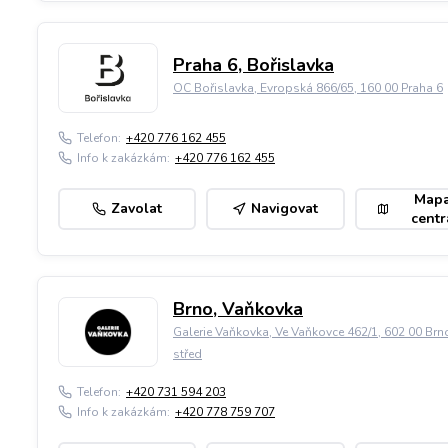
Praha 6, Bořislavka
OC Bořislavka, Evropská 866/65, 160 00 Praha 6
Telefon:
+420 776 162 455
Info k zakázkám:
+420 776 162 455
Map
Zavolat
Navigovat
centr
Brno, Vaňkovka
Galerie Vaňkovka, Ve Vaňkovce 462/1, 602 00 Brn
střed
Telefon:
+420 731 594 203
Info k zakázkám:
+420 778 759 707