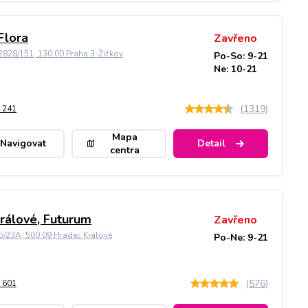
Flora
Zavřeno
828/151, 130 00 Praha 3-Žižkov
Po-So: 9-21
Ne: 10-21
(
1319
)
 241
Mapa
Navigovat
Detail
centra
rálové, Futurum
Zavřeno
5/23A, 500 09 Hradec Králové
Po-Ne: 9-21
(
576
)
 601