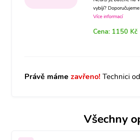
vybíjí? Doporučujeme 
abychom měli připrave
Více informací
vyměníme.
Cena:
1150 Kč
Právě máme
zavřeno!
Technici od
Všechny o