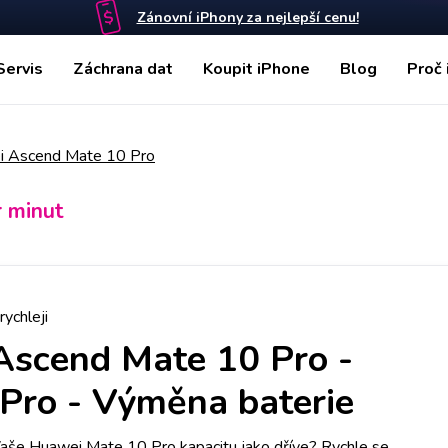
Zánovní iPhony za nejlepší cenu!
Servis
Záchrana dat
Koupit iPhone
Blog
Proč 
 Ascend Mate 10 Pro
r minut
rychleji
Ascend Mate 10 Pro
-
Pro - Výměna baterie
 Vaše Huawei Mate 10 Pro kapacitu jako dříve? Rychle se