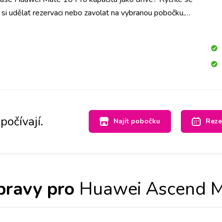
si udělat rezervaci nebo zavolat na vybranou pobočku,
nou baterii pro Váš přístroj a do půl hodiny Vám baterii
počívají.
Najít pobočku
Reze
pravy pro
Huawei Ascend M