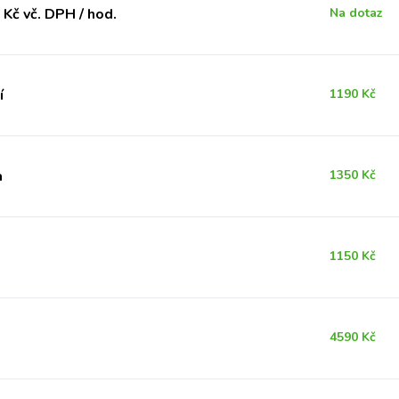
Kč vč. DPH / hod.
Na dotaz
í
1190 Kč
a
1350 Kč
1150 Kč
4590 Kč