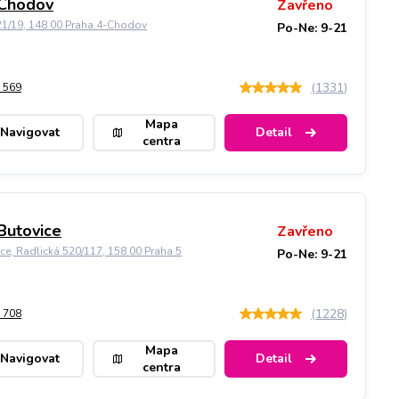
 Chodov
Zavřeno
21/19, 148 00 Praha 4-Chodov
Po-Ne: 9-21
(
1331
)
 569
Mapa
Navigovat
Detail
centra
Butovice
Zavřeno
ice, Radlická 520/117, 158 00 Praha 5
Po-Ne: 9-21
(
1228
)
 708
Mapa
Navigovat
Detail
centra