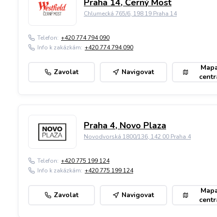
Praha 14, Černý Most
Chlumecká 765/6, 198 19 Praha 14
Telefon:
+420 774 794 090
Info k zakázkám:
+420 774 794 090
Map
Zavolat
Navigovat
centr
Praha 4, Novo Plaza
Novodvorská 1800/136, 142 00 Praha 4
Telefon:
+420 775 199 124
Info k zakázkám:
+420 775 199 124
Map
Zavolat
Navigovat
centr