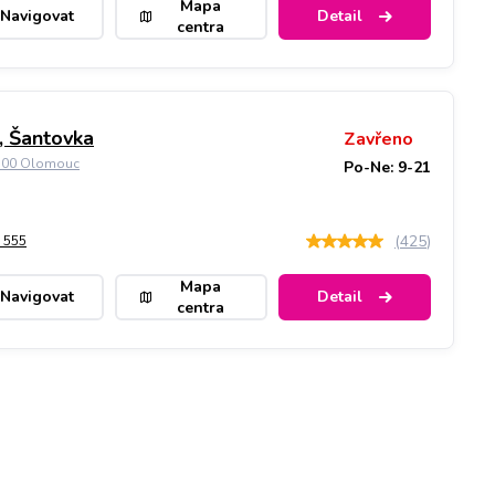
Mapa
Navigovat
Detail
centra
 Šantovka
Zavřeno
9 00 Olomouc
Po-Ne: 9-21
(
425
)
 555
Mapa
Navigovat
Detail
centra