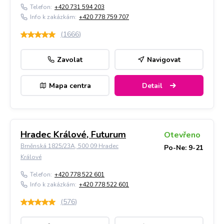
Telefon:
+420 731 594 203
Info k zakázkám:
+420 778 759 707
(
1666
)
Zavolat
Navigovat
Mapa centra
Detail
Hradec Králové, Futurum
Otevřeno
Brněnská 1825/23A, 500 09 Hradec
Po-Ne: 9-21
Králové
Telefon:
+420 778 522 601
Info k zakázkám:
+420 778 522 601
(
576
)