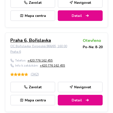
Zavolat
Navigovat
Mapa centra
Detail
Praha 6, Bořislavka
Otevřeno
OC Bořislavka, Evropská 866/65, 160 00
Po-Ne: 8-20
Praha 6
Telefon:
+420 776 162 455
Info k zakázkám:
+420 776 162 455
(
342
)
Zavolat
Navigovat
Mapa centra
Detail