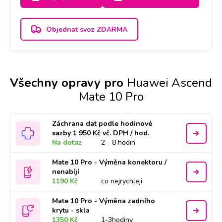
2-3 dny.
Objednat svoz ZDARMA
Všechny opravy pro
Huawei Ascend
Mate 10 Pro
Záchrana dat podle hodinové
sazby 1 950 Kč vč. DPH / hod.
Na dotaz
2 - 8 hodin
Mate 10 Pro - Výměna konektoru /
nenabíjí
1190 Kč
co nejrychleji
Mate 10 Pro - Výměna zadního
krytu - skla
1350 Kč
1-3hodiny