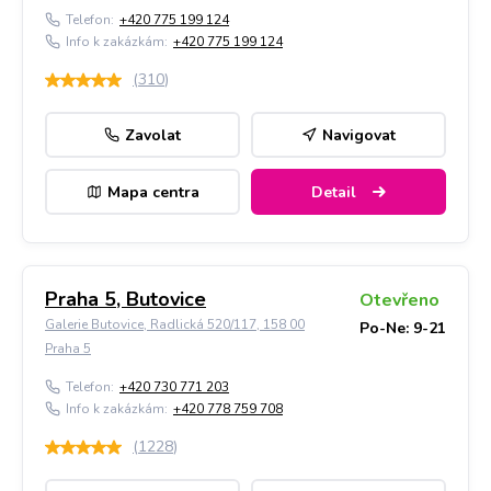
Telefon:
+420 775 199 124
Info k zakázkám:
+420 775 199 124
(
310
)
Zavolat
Navigovat
Mapa centra
Detail
Praha 5, Butovice
Otevřeno
Galerie Butovice, Radlická 520/117, 158 00
Po-Ne: 9-21
Praha 5
Telefon:
+420 730 771 203
Info k zakázkám:
+420 778 759 708
(
1228
)