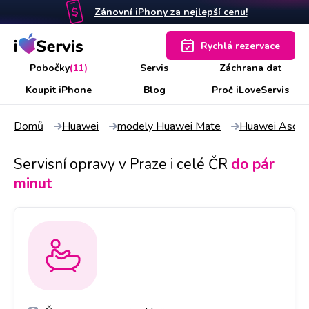
Zánovní iPhony za nejlepší cenu!
Rychlá rezervace
Pobočky
(11)
Servis
Záchrana dat
Koupit iPhone
Blog
Proč iLoveServis
Domů
Huawei
modely Huawei Mate
Huawei Ascen
Servisní opravy v Praze i celé ČR
do pár
minut