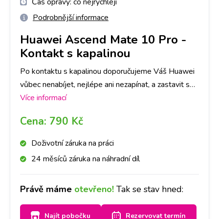
Čas opravy:
co nejrychleji
Podrobnější informace
Huawei Ascend Mate 10 Pro
-
Kontakt s kapalinou
Po kontaktu s kapalinou doporučujeme Váš Huawei
vůbec nenabíjet, nejlépe ani nezapínat, a zastavit se
na kterékoliv naší pobočce co nejdříve to bude
Více informací
možné. Kontakt s kapalinou je průšvih, kde záleží do
Cena:
790 Kč
jaké míry kapalina přístroj poškodila. V některých
případech pro funkčnost stačí samotná deoxidace. V
Doživotní záruka na práci
některých případech je třeba následná oprava.
24 měsíců záruka na náhradní díl
Primárně provedeme deoxidaci zařízení od kapaliny,
následně Vás budeme kontaktovat, zda se
Právě máme
otevřeno!
Tak se stav hned:
deoxidace plně povedla, popř. co je třeba opravit a
za jakou cenu. O všem Vás budeme informovat.
Najít pobočku
Rezervovat termín
Jelikož se jedná o náročnější proces, doba trvání je