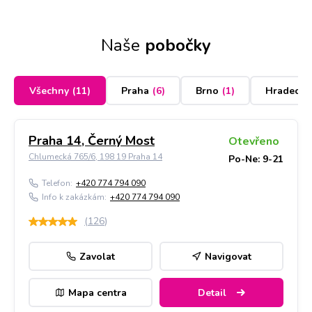
Naše
pobočky
Všechny
(
11
)
Praha
(
6
)
Brno
(
1
)
Hradec K
Praha 14, Černý Most
Otevřeno
Chlumecká 765/6, 198 19 Praha 14
Po-Ne: 9-21
Telefon:
+420 774 794 090
Info k zakázkám:
+420 774 794 090
(
126
)
Zavolat
Navigovat
Mapa centra
Detail