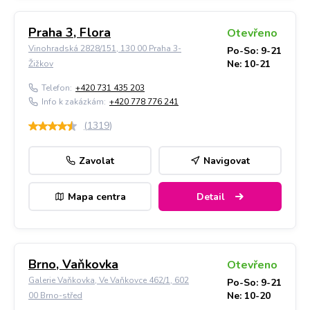
Praha 3, Flora
Otevřeno
Vinohradská 2828/151, 130 00 Praha 3-
Po-So: 9-21
Ne: 10-21
Žižkov
Telefon:
+420 731 435 203
Info k zakázkám:
+420 778 776 241
(
1319
)
Zavolat
Navigovat
Mapa centra
Detail
Brno, Vaňkovka
Otevřeno
Galerie Vaňkovka, Ve Vaňkovce 462/1, 602
Po-So: 9-21
Ne: 10-20
00 Brno-střed