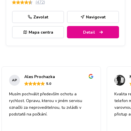
(
472
)
Zavolat
Navigovat
Mapa centra
Detail
Ales Prochazka
AP
5
.0
Musím pochválit především ochotu a
Kvalita r
rychlost. Opravu, kterou v jiném servisu
telefon 
označili za neproveditelnou, tu zvládli v
varovnou
podstatě na počkání.
přistup 