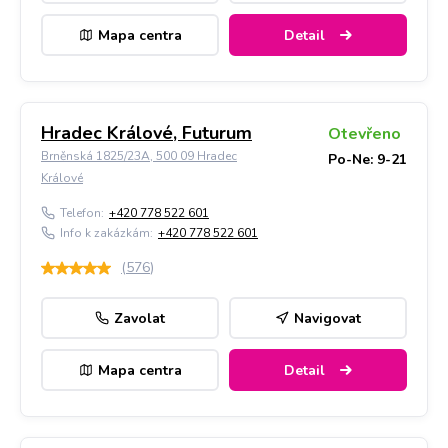
Mapa centra
Detail
Hradec Králové, Futurum
Otevřeno
Brněnská 1825/23A, 500 09 Hradec
Po-Ne: 9-21
Králové
Telefon:
+420 778 522 601
Info k zakázkám:
+420 778 522 601
(
576
)
Zavolat
Navigovat
Mapa centra
Detail