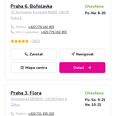
Praha 6, Bořislavka
Otevřeno
OC Bořislavka, Evropská 866/65, 160 00
Po-Ne: 8-20
Praha 6
Telefon:
+420 776 162 455
Info k zakázkám:
+420 776 162 455
(
342
)
Zavolat
Navigovat
Mapa centra
Detail
Praha 3, Flora
Otevřeno
Vinohradská 2828/151, 130 00 Praha 3-
Po-So: 9-21
Ne: 10-21
Žižkov
Telefon:
+420 731 435 203