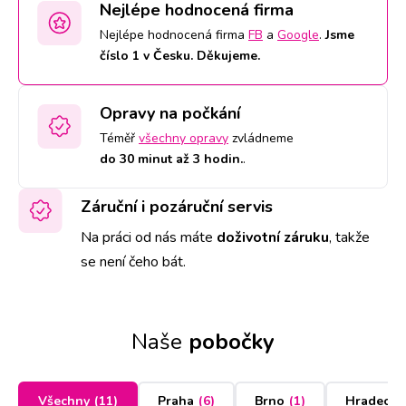
Nejlépe hodnocená firma
Nejlépe hodnocená firma
FB
a
Google
.
Jsme
číslo 1 v Česku. Děkujeme.
Opravy na počkání
Téměř
všechny opravy
zvládneme
do 30 minut až 3 hodin.
.
Záruční i pozáruční servis
Na práci od nás máte
doživotní záruku
,
takže
se není čeho bát.
Naše
pobočky
Všechny
(
11
)
Praha
(
6
)
Brno
(
1
)
Hradec K