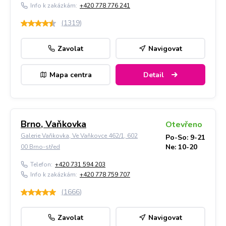
Info k zakázkám:
+420 778 776 241
(
1319
)
Zavolat
Navigovat
Mapa centra
Detail
Brno, Vaňkovka
Otevřeno
Galerie Vaňkovka, Ve Vaňkovce 462/1, 602
Po-So: 9-21
Ne: 10-20
00 Brno-střed
Telefon:
+420 731 594 203
Info k zakázkám:
+420 778 759 707
(
1666
)
Zavolat
Navigovat