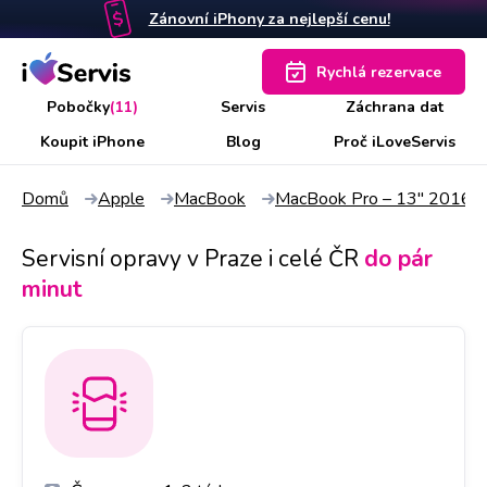
Zánovní iPhony za nejlepší cenu!
Rychlá rezervace
Pobočky
(11)
Servis
Záchrana dat
Koupit iPhone
Blog
Proč iLoveServis
Domů
Apple
MacBook
MacBook Pro – 13" 2016 R
Servisní opravy v Praze i celé ČR
do pár
minut