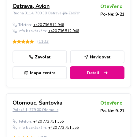
Ostrava, Avion
Otevřeno
Rudná 3114, 700 30 Ostrava-jih-Zábřeh
Po-Ne: 9-21
Telefon:
+420 736 512 946
Info k zakázkám:
+420 736 512 946
(
1103
)
Zavolat
Navigovat
Mapa centra
Detail
Olomouc, Šantovka
Otevřeno
Polská 1, 779 00 Olomouc
Po-Ne: 9-21
Telefon:
+420 773 751 555
Info k zakázkám:
+420 773 751 555