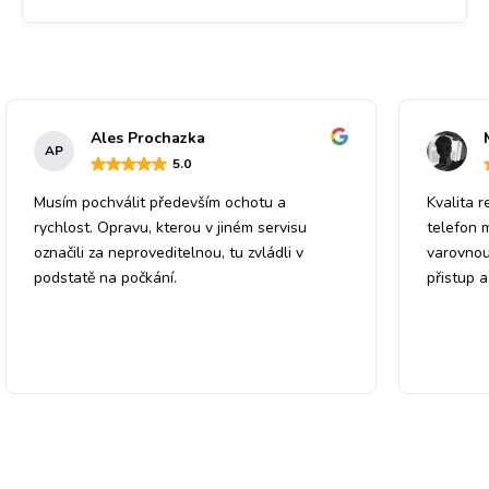
Ales Prochazka
AP
5
.0
Musím pochválit především ochotu a
Kvalita r
rychlost. Opravu, kterou v jiném servisu
telefon 
označili za neproveditelnou, tu zvládli v
varovnou
podstatě na počkání.
přistup 