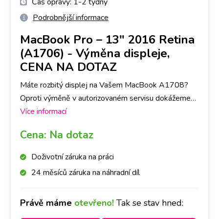
Čas opravy:
1-2 týdny
Podrobnější informace
MacBook Pro – 13" 2016 Retina
(A1706)
-
Výměna displeje,
CENA NA DOTAZ
Máte rozbitý displej na Vašem MacBook A1708?
Oproti výměně v autorizovaném servisu dokážeme
zaručit expresní provedení výměny a následnou
Více informací
záruku na provedenou výměnu.
Cena:
Na dotaz
Doživotní záruka na práci
24 měsíců záruka na náhradní díl
Právě máme
otevřeno!
Tak se stav hned: