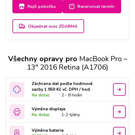
Najít pobočku
Rezervovat termín
Objednat svoz ZDARMA
Všechny opravy pro
MacBook Pro –
13" 2016 Retina (A1706)
Záchrana dat podle hodinové
sazby 1 950 Kč vč. DPH / hod.
Na dotaz
2 - 8 hodin
Výměna displeje
Na dotaz
1-2 týdny
Výměna baterie