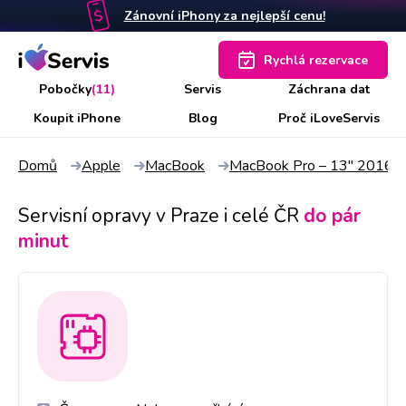
Zánovní iPhony za nejlepší cenu!
Rychlá rezervace
Pobočky
(11)
Servis
Záchrana dat
Koupit iPhone
Blog
Proč iLoveServis
Domů
Apple
MacBook
MacBook Pro – 13" 2016 R
Servisní opravy v Praze i celé ČR
do pár
minut