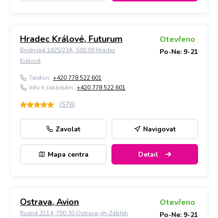
Hradec Králové, Futurum
Otevřeno
Brněnská 1825/23A, 500 09 Hradec
Po-Ne: 9-21
Králové
Telefon:
+420 778 522 601
Info k zakázkám:
+420 778 522 601
(
576
)
Zavolat
Navigovat
Mapa centra
Detail
Ostrava, Avion
Otevřeno
Rudná 3114, 700 30 Ostrava-jih-Zábřeh
Po-Ne: 9-21