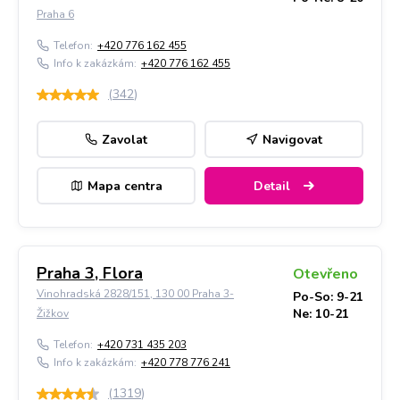
Praha 6
Telefon:
+420 776 162 455
Info k zakázkám:
+420 776 162 455
(
342
)
Zavolat
Navigovat
Mapa centra
Detail
Praha 3, Flora
Otevřeno
Vinohradská 2828/151, 130 00 Praha 3-
Po-So: 9-21
Ne: 10-21
Žižkov
Telefon:
+420 731 435 203
Info k zakázkám:
+420 778 776 241
(
1319
)