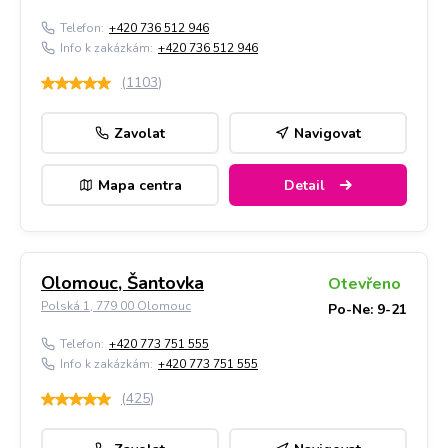
Telefon:
+420 736 512 946
Info k zakázkám:
+420 736 512 946
(
1103
)
Zavolat
Navigovat
Mapa centra
Detail
Olomouc, Šantovka
Otevřeno
Polská 1, 779 00 Olomouc
Po-Ne: 9-21
Telefon:
+420 773 751 555
Info k zakázkám:
+420 773 751 555
(
425
)