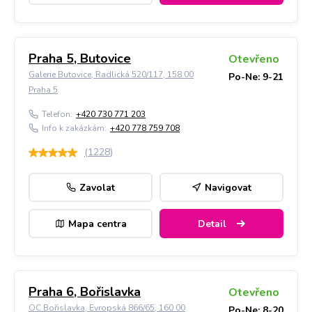
Praha 5, Butovice
Otevřeno
Galerie Butovice, Radlická 520/117, 158 00
Po-Ne: 9-21
Praha 5
Telefon:
+420 730 771 203
Info k zakázkám:
+420 778 759 708
(
1228
)
Zavolat
Navigovat
Mapa centra
Detail
Praha 6, Bořislavka
Otevřeno
OC Bořislavka, Evropská 866/65, 160 00
Po-Ne: 8-20