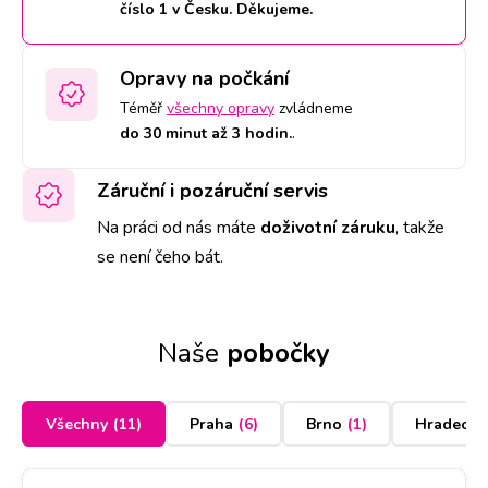
číslo 1 v Česku. Děkujeme.
Opravy na počkání
Téměř
všechny opravy
zvládneme
do 30 minut až 3 hodin.
.
Záruční i pozáruční servis
Na práci od nás máte
doživotní záruku
,
takže
se není čeho bát.
Naše
pobočky
Všechny
(
11
)
Praha
(
6
)
Brno
(
1
)
Hradec K