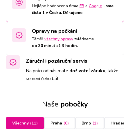
Nejlépe hodnocená firma
FB
a
Google
.
Jsme
číslo 1 v Česku. Děkujeme.
Opravy na počkání
Téměř
všechny opravy
zvládneme
do 30 minut až 3 hodin.
.
Záruční i pozáruční servis
Na práci od nás máte
doživotní záruku
,
takže
se není čeho bát.
Naše
pobočky
Všechny
(
11
)
Praha
(
6
)
Brno
(
1
)
Hradec K