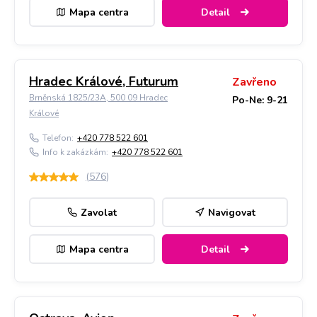
Mapa centra
Detail
Hradec Králové, Futurum
Zavřeno
Brněnská 1825/23A, 500 09 Hradec
Po-Ne: 9-21
Králové
Telefon:
+420 778 522 601
Info k zakázkám:
+420 778 522 601
(
576
)
Zavolat
Navigovat
Mapa centra
Detail