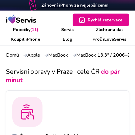
Zánovní iPhony za nejlepší cenu!
Rychlá rezervace
Pobočky
(11)
Servis
Záchrana dat
Koupit iPhone
Blog
Proč iLoveServis
Domů
Apple
MacBook
MacBook 13.3" / 2006–20
Servisní opravy v Praze i celé ČR
do pár
minut