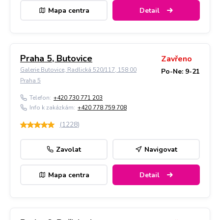
Mapa centra
Detail
Praha 5, Butovice
Zavřeno
Galerie Butovice, Radlická 520/117, 158 00
Po-Ne: 9-21
Praha 5
Telefon:
+420 730 771 203
Info k zakázkám:
+420 778 759 708
(
1228
)
Zavolat
Navigovat
Mapa centra
Detail