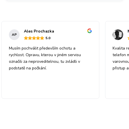
Ales Prochazka
AP
5
.0
Musím pochválit především ochotu a
Kvalita r
rychlost. Opravu, kterou v jiném servisu
telefon 
označili za neproveditelnou, tu zvládli v
varovnou
podstatě na počkání.
přistup 