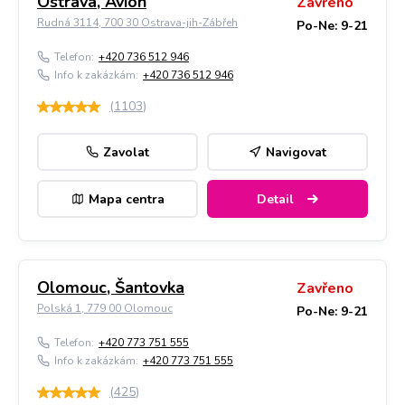
Ostrava, Avion
Zavřeno
Rudná 3114, 700 30 Ostrava-jih-Zábřeh
Po-Ne: 9-21
Telefon:
+420 736 512 946
Info k zakázkám:
+420 736 512 946
(
1103
)
Zavolat
Navigovat
Mapa centra
Detail
Olomouc, Šantovka
Zavřeno
Polská 1, 779 00 Olomouc
Po-Ne: 9-21
Telefon:
+420 773 751 555
Info k zakázkám:
+420 773 751 555
(
425
)