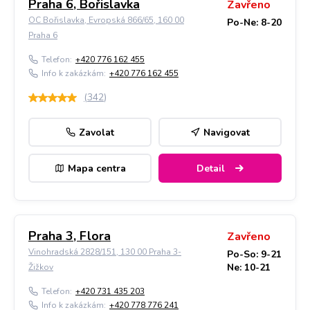
Praha 6, Bořislavka
Zavřeno
OC Bořislavka, Evropská 866/65, 160 00
Po-Ne: 8-20
Praha 6
Telefon:
+420 776 162 455
Info k zakázkám:
+420 776 162 455
(
342
)
Zavolat
Navigovat
Mapa centra
Detail
Praha 3, Flora
Zavřeno
Vinohradská 2828/151, 130 00 Praha 3-
Po-So: 9-21
Ne: 10-21
Žižkov
Telefon:
+420 731 435 203
Info k zakázkám:
+420 778 776 241