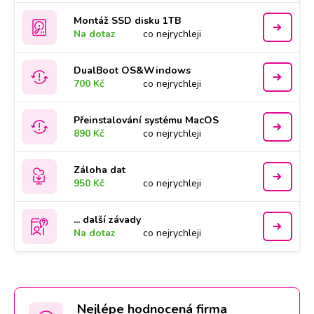
Montáž SSD disku 1TB
Na dotaz
co nejrychleji
DualBoot OS&Windows
700 Kč
co nejrychleji
Přeinstalování systému MacOS
890 Kč
co nejrychleji
Záloha dat
950 Kč
co nejrychleji
... další závady
Na dotaz
co nejrychleji
Nejlépe hodnocená firma