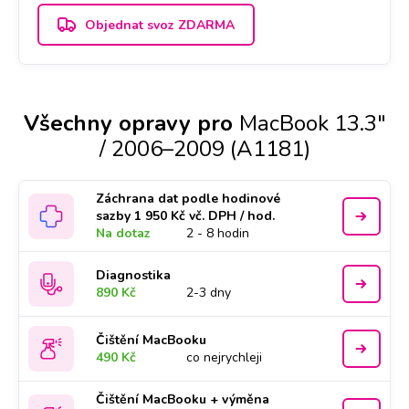
Objednat svoz ZDARMA
Všechny opravy pro
MacBook 13.3"
/ 2006–2009 (A1181)
Záchrana dat podle hodinové
sazby 1 950 Kč vč. DPH / hod.
Na dotaz
2 - 8 hodin
Diagnostika
890 Kč
2-3 dny
Čištění MacBooku
490 Kč
co nejrychleji
Čištění MacBooku + výměna