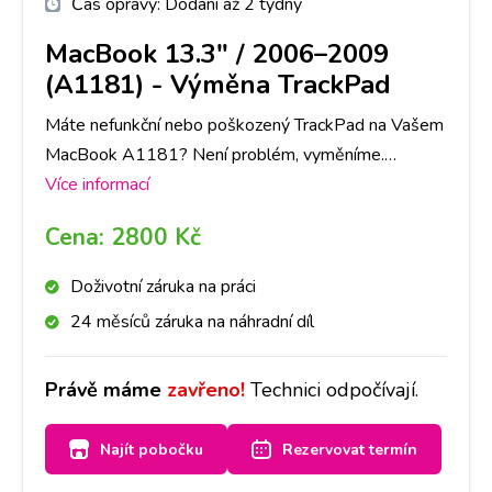
Čas opravy:
Dodání až 2 týdny
MacBook 13.3" / 2006–2009
(A1181)
-
Výměna TrackPad
Máte nefunkční nebo poškozený TrackPad na Vašem
MacBook A1181? Není problém, vyměníme.
Doporučujeme si však udělat rezervaci nebo zavolat
Více informací
na vybranou pobočku, jestli mají díl skladem.
Cena:
2800 Kč
Doživotní záruka na práci
24 měsíců záruka na náhradní díl
Právě máme
zavřeno!
Technici odpočívají.
Najít pobočku
Rezervovat termín