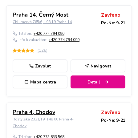
Praha 14, Černý Most
Zavřeno
Chlumecká 765/6, 198 19 Praha 14
Po-Ne: 9-21
Telefon:
+420 774 794 090
Info k zakázkám:
+420 774 794 090
(
126
)
Zavolat
Navigovat
Mapa centra
Detail
Praha 4, Chodov
Zavřeno
Roztylská 2321/19, 148 00 Praha 4-
Po-Ne: 9-21
Chodov
Telefon:
+420 775 853 568