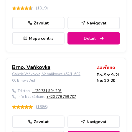
(
1319
)
Zavolat
Navigovat
Mapa centra
Detail
Brno, Vaňkovka
Zavřeno
Galerie Vaňkovka, Ve Vaňkovce 462/1, 602
Po-So: 9-21
Ne: 10-20
00 Brno-střed
Telefon:
+420 731 594 203
Info k zakázkám:
+420 778 759 707
(
1666
)
Zavolat
Navigovat