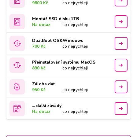
9800 Kč
co nejrychleji
Montáž SSD disku 1TB
Na dotaz
co nejrychleji
DualBoot OS&Windows
700 Kč
co nejrychleji
Přeinstalování systému MacOS
890 Kč
co nejrychleji
Záloha dat
950 Kč
co nejrychleji
... další závady
Na dotaz
co nejrychleji