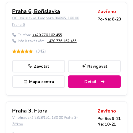
Praha 6, Bořislavka
Zavřeno
OC Bořislavka, Evropská 866/65, 160 00
Po-Ne: 8-20
Praha 6
Telefon:
+420 776 162 455
Info k zakázkám:
+420 776 162 455
(
342
)
Zavolat
Navigovat
Mapa centra
Detail
Praha 3, Flora
Zavřeno
Vinohradská 2828/151, 130 00 Praha 3-
Po-So: 9-21
Ne: 10-21
Žižkov