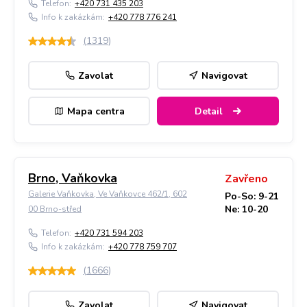
Telefon:
+420 731 435 203
Info k zakázkám:
+420 778 776 241
(
1319
)
Zavolat
Navigovat
Mapa centra
Detail
Brno, Vaňkovka
Zavřeno
Galerie Vaňkovka, Ve Vaňkovce 462/1, 602
Po-So: 9-21
Ne: 10-20
00 Brno-střed
Telefon:
+420 731 594 203
Info k zakázkám:
+420 778 759 707
(
1666
)
Zavolat
Navigovat