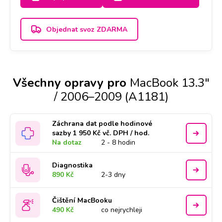
proces, doba trvání je 2-3 dny.
Objednat svoz ZDARMA
Všechny opravy pro
MacBook 13.3"
/ 2006–2009 (A1181)
Záchrana dat podle hodinové
sazby 1 950 Kč vč. DPH / hod.
Na dotaz
2 - 8 hodin
Diagnostika
890 Kč
2-3 dny
Čištění MacBooku
490 Kč
co nejrychleji