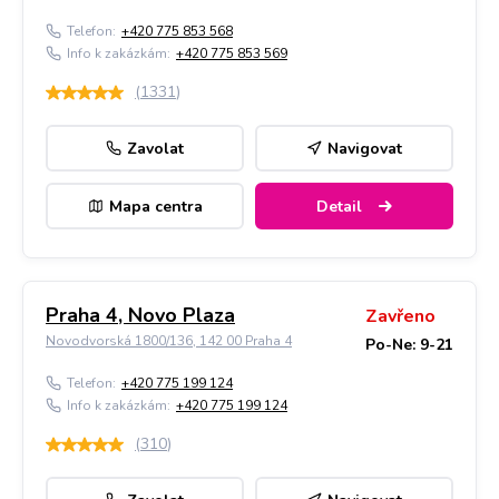
Telefon:
+420 775 853 568
Info k zakázkám:
+420 775 853 569
(
1331
)
Zavolat
Navigovat
Mapa centra
Detail
Praha 4, Novo Plaza
Zavřeno
Novodvorská 1800/136, 142 00 Praha 4
Po-Ne: 9-21
Telefon:
+420 775 199 124
Info k zakázkám:
+420 775 199 124
(
310
)