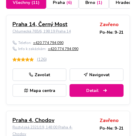
Všechny
(
11
)
Praha
(
6
)
Brno
(
1
)
Hradec K
Praha 14, Černý Most
Zavřeno
Chlumecká 765/6, 198 19 Praha 14
Po-Ne: 9-21
Telefon:
+420 774 794 090
Info k zakázkám:
+420 774 794 090
(
126
)
Zavolat
Navigovat
Mapa centra
Detail
Praha 4, Chodov
Zavřeno
Roztylská 2321/19, 148 00 Praha 4-
Po-Ne: 9-21
Chodov