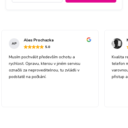
Ales Prochazka
AP
5
.0
Musím pochválit především ochotu a
Kvalita r
rychlost. Opravu, kterou v jiném servisu
telefon 
označili za neproveditelnou, tu zvládli v
varovnou
podstatě na počkání.
přistup 