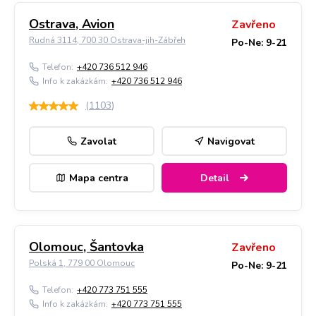
Ostrava, Avion
Zavřeno
Rudná 3114, 700 30 Ostrava-jih-Zábřeh
Po-Ne: 9-21
Telefon:
+420 736 512 946
Info k zakázkám:
+420 736 512 946
(
1103
)
Zavolat
Navigovat
Mapa centra
Detail
Olomouc, Šantovka
Zavřeno
Polská 1, 779 00 Olomouc
Po-Ne: 9-21
Telefon:
+420 773 751 555
Info k zakázkám:
+420 773 751 555