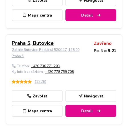
Zavolat
Navigovat
Mapa centra
Detail
Praha 5, Butovice
Zavřeno
Galerie Butovice, Radlická 520/117, 158 00
Po-Ne: 9-21
Praha 5
Telefon:
+420 730 771 203
Info k zakázkám:
+420 778 759 708
(
1228
)
Zavolat
Navigovat
Mapa centra
Detail