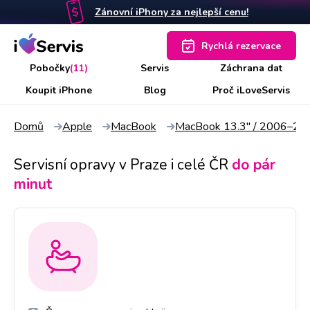
Zánovní iPhony za nejlepší cenu!
Rychlá rezervace
Pobočky
(11)
Servis
Záchrana dat
Koupit iPhone
Blog
Proč iLoveServis
Domů
Apple
MacBook
MacBook 13.3" / 2006–20
Servisní opravy v Praze i celé ČR
do pár
minut