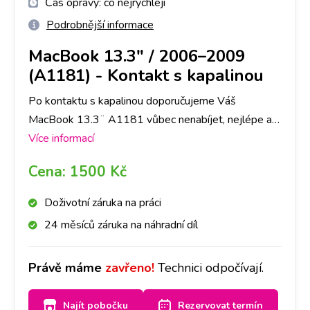
Čas opravy:
co nejrychleji
Podrobnější informace
MacBook 13.3" / 2006–2009
(A1181)
-
Kontakt s kapalinou
Po kontaktu s kapalinou doporučujeme Váš
MacBook 13.3¨ A1181 vůbec nenabíjet, nejlépe ani
nezapínat, a zastavit se na kterékoliv naší pobočce
Více informací
co nejdříve to bude možné. Kontakt s kapalinou je
Cena:
1500 Kč
průšvih, kde záleží do jaké míry kapalina přístroj
poškodila. V některých případech pro funkčnost stačí
Doživotní záruka na práci
samotná deoxidace. V některých případech je třeba
24 měsíců záruka na náhradní díl
následná oprava. Primárně provedeme deoxidaci
zařízení od kapaliny, následně Vás budeme
Právě máme
zavřeno!
Technici odpočívají.
kontaktovat, zda se deoxidace plně povedla, popř.
co je třeba opravit a za jakou cenu. O všem Vás
Najít pobočku
Rezervovat termín
budeme informovat. Jelikož se jedná o náročnější