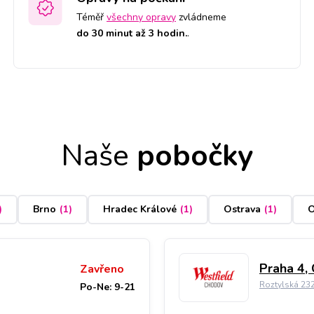
Téměř
všechny opravy
zvládneme
do 30 minut až 3 hodin.
.
Naše
pobočky
)
Brno
(
1
)
Hradec Králové
(
1
)
Ostrava
(
1
)
O
Praha 4,
Zavřeno
Roztylská 23
Po-Ne: 9-21