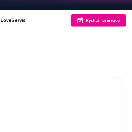
iLoveServis
Rychlá rezervace