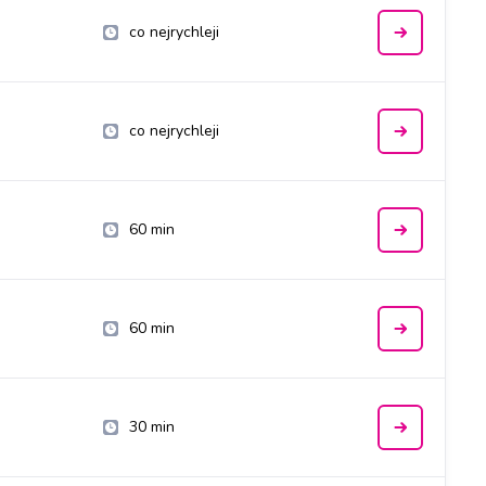
co nejrychleji
co nejrychleji
60 min
60 min
30 min