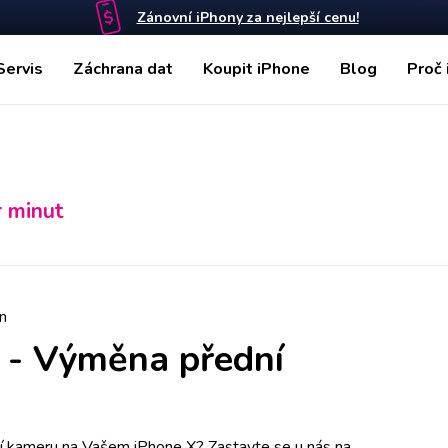
Zánovní iPhony za nejlepší cenu!
Servis
Záchrana dat
Koupit iPhone
Blog
Proč 
r minut
n
-
Výměna přední
í kameru na Vašem iPhone X? Zastavte se u nás na