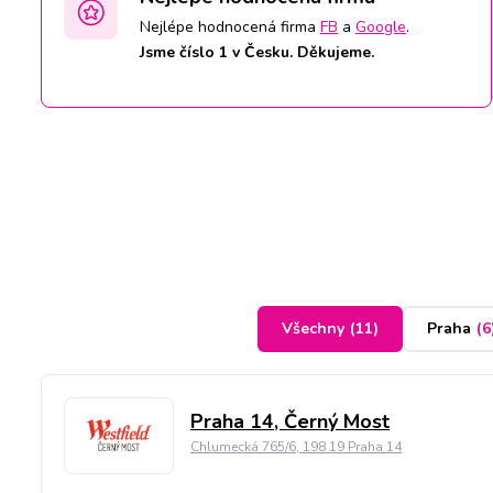
Nejlépe hodnocená firma
FB
a
Google
.
Jsme číslo 1 v Česku. Děkujeme.
Všechny
(
11
)
Praha
(
6
Praha 14, Černý Most
Chlumecká 765/6, 198 19 Praha 14