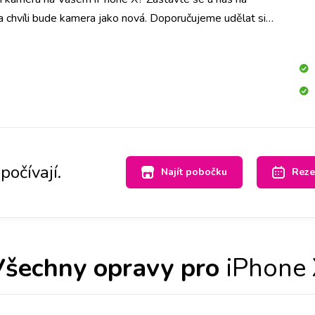
a chvíli bude kamera jako nová. Doporučujeme udělat si
pobočce a vyměníme ji do hodiny.
počívají.
Najít pobočku
Reze
šechny opravy pro
iPhone