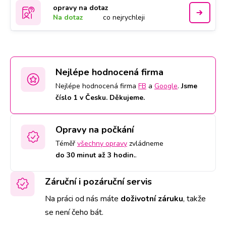
opravy na dotaz
Na dotaz
co nejrychleji
Nejlépe hodnocená firma
Nejlépe hodnocená firma
FB
a
Google
.
Jsme
číslo 1 v Česku. Děkujeme.
Opravy na počkání
Téměř
všechny opravy
zvládneme
do 30 minut až 3 hodin.
.
Záruční i pozáruční servis
Na práci od nás máte
doživotní záruku
,
takže
se není čeho bát.