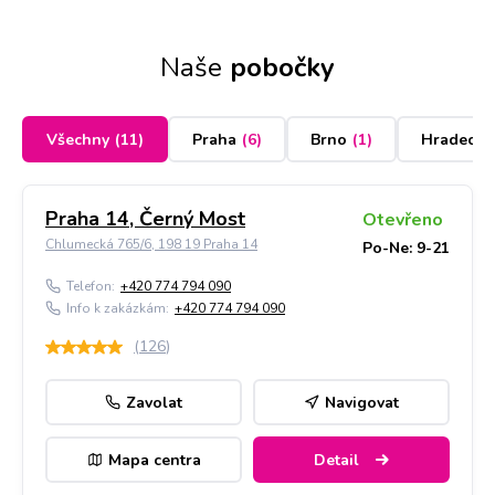
Naše
pobočky
Všechny
(
11
)
Praha
(
6
)
Brno
(
1
)
Hradec K
Praha 14, Černý Most
Otevřeno
Chlumecká 765/6, 198 19 Praha 14
Po-Ne: 9-21
Telefon:
+420 774 794 090
Info k zakázkám:
+420 774 794 090
(
126
)
Zavolat
Navigovat
Mapa centra
Detail