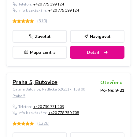
Telefon:
+420 775 199 124
Info k zakázkám:
+420 775 199 124
(
310
)
Zavolat
Navigovat
Mapa centra
Detail
Praha 5, Butovice
Otevřeno
Galerie Butovice, Radlická 520/117, 158 00
Po-Ne: 9-21
Praha 5
Telefon:
+420 730 771 203
Info k zakázkám:
+420 778 759 708
(
1228
)