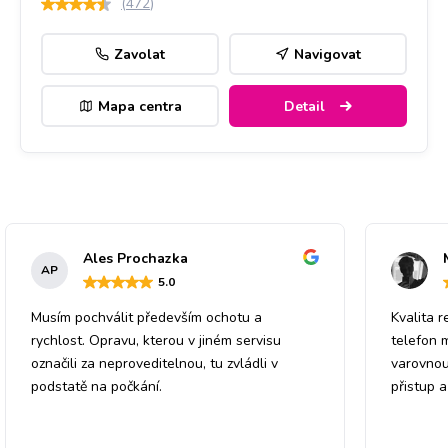
(
472
)
Zavolat
Navigovat
Mapa centra
Detail
Ales Prochazka
AP
5
.0
Musím pochválit především ochotu a
Kvalita r
rychlost. Opravu, kterou v jiném servisu
telefon 
označili za neproveditelnou, tu zvládli v
varovnou
podstatě na počkání.
přistup 