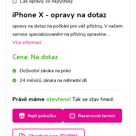
Čas opravy:
co nejrychleji
iPhone X
-
opravy na dotaz
opravy na dotaz na počkání pro váš přístroj. V našem
servise specializovaném na přístroj opravíme
jakoukoli závadu rychle a na počkání. Na pobočkách
Více informací
iLoveServis po celé ČR máme velké sklady dílů, tak
Cena:
Na dotaz
abyste ještě DNES měli svůj přístroj opravený v
Praze, Brně, Ostravě, Olomouci, Liberci, Pardubicích a
Doživotní záruka na práci
Českých Budějovicích.
24 měsíců záruka na náhradní díl
Právě máme
otevřeno!
Tak se stav hned:
Najít pobočku
Rezervovat termín
Objednat svoz ZDARMA