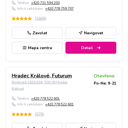
Telefon:
+420 731 594 203
Info k zakázkám:
+420 778 759 707
(
1666
)
Zavolat
Navigovat
Mapa centra
Detail
Hradec Králové, Futurum
Otevřeno
Brněnská 1825/23A, 500 09 Hradec
Po-Ne: 9-21
Králové
Telefon:
+420 778 522 601
Info k zakázkám:
+420 778 522 601
(
576
)