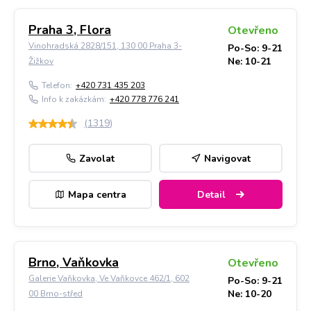
Praha 3, Flora
Otevřeno
Vinohradská 2828/151, 130 00 Praha 3-
Po-So: 9-21
Ne: 10-21
Žižkov
Telefon:
+420 731 435 203
Info k zakázkám:
+420 778 776 241
(
1319
)
Zavolat
Navigovat
Mapa centra
Detail
Brno, Vaňkovka
Otevřeno
Galerie Vaňkovka, Ve Vaňkovce 462/1, 602
Po-So: 9-21
Ne: 10-20
00 Brno-střed