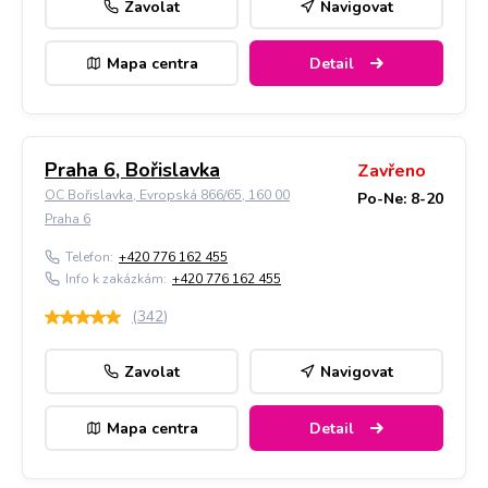
Zavolat
Navigovat
Mapa centra
Detail
Praha 6, Bořislavka
Zavřeno
OC Bořislavka, Evropská 866/65, 160 00
Po-Ne: 8-20
Praha 6
Telefon:
+420 776 162 455
Info k zakázkám:
+420 776 162 455
(
342
)
Zavolat
Navigovat
Mapa centra
Detail