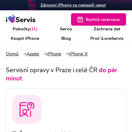
Zánovní iPhony za nejlepší cenu!
Rychlá rezervace
Pobočky
(11)
Servis
Záchrana dat
Koupit iPhone
Blog
Proč iLoveServis
Domů
Apple
iPhone
iPhone X
Servisní opravy v Praze i celé ČR
do pár
minut