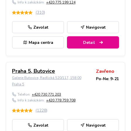
Info k zakázkám:
+420 775 199 124
(
310
)
Zavolat
Navigovat
Mapa centra
Detail
Praha 5, Butovice
Zavřeno
Galerie Butovice, Radlická 520/117, 158 00
Po-Ne: 9-21
Praha 5
Telefon:
+420 730 771 203
Info k zakázkám:
+420 778 759 708
(
1228
)
Zavolat
Navigovat