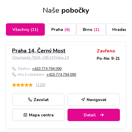
Naše
pobočky
Všechny
(
11
)
Praha
(
6
)
Brno
(
1
)
Hradec K
Praha 14, Černý Most
Zavřeno
Chlumecká 765/6, 198 19 Praha 14
Po-Ne: 9-21
Telefon:
+420 774 794 090
Info k zakázkám:
+420 774 794 090
(
126
)
Zavolat
Navigovat
Mapa centra
Detail