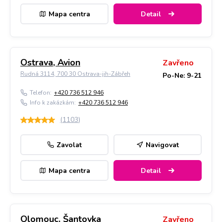
Mapa centra
Detail
Ostrava, Avion
Zavřeno
Rudná 3114, 700 30 Ostrava-jih-Zábřeh
Po-Ne: 9-21
Telefon:
+420 736 512 946
Info k zakázkám:
+420 736 512 946
(
1103
)
Zavolat
Navigovat
Mapa centra
Detail
Olomouc, Šantovka
Zavřeno