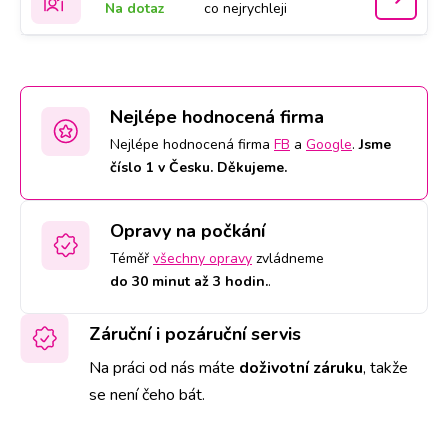
Na dotaz
co nejrychleji
Nejlépe hodnocená firma
Nejlépe hodnocená firma
FB
a
Google
.
Jsme
číslo 1 v Česku. Děkujeme.
Opravy na počkání
Téměř
všechny opravy
zvládneme
do 30 minut až 3 hodin.
.
Záruční i pozáruční servis
Na práci od nás máte
doživotní záruku
,
takže
se není čeho bát.