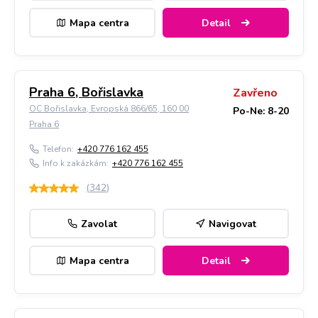
Mapa centra
Detail
Praha 6, Bořislavka
Zavřeno
OC Bořislavka, Evropská 866/65, 160 00
Po-Ne: 8-20
Praha 6
Telefon:
+420 776 162 455
Info k zakázkám:
+420 776 162 455
(
342
)
Zavolat
Navigovat
Mapa centra
Detail