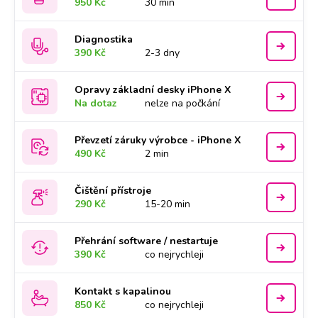
950 Kč
30 min
Diagnostika
390 Kč
2-3 dny
Opravy základní desky iPhone X
Na dotaz
nelze na počkání
Převzetí záruky výrobce - iPhone X
490 Kč
2 min
Čištění přístroje
290 Kč
15-20 min
Přehrání software / nestartuje
390 Kč
co nejrychleji
Kontakt s kapalinou
850 Kč
co nejrychleji