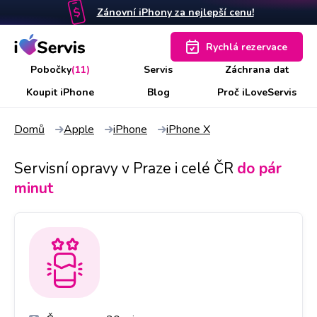
Zánovní iPhony za nejlepší cenu!
Rychlá rezervace
Pobočky
(11)
Servis
Záchrana dat
Koupit iPhone
Blog
Proč iLoveServis
Domů
Apple
iPhone
iPhone X
Servisní opravy v Praze i celé ČR
do pár
minut