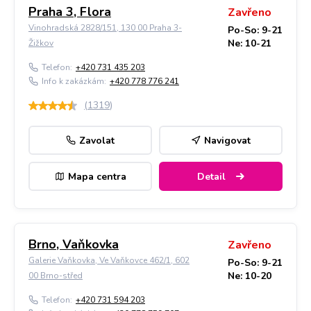
Praha 3, Flora
Zavřeno
Vinohradská 2828/151, 130 00 Praha 3-
Po-So: 9-21
Ne: 10-21
Žižkov
Telefon:
+420 731 435 203
Info k zakázkám:
+420 778 776 241
(
1319
)
Zavolat
Navigovat
Mapa centra
Detail
Brno, Vaňkovka
Zavřeno
Galerie Vaňkovka, Ve Vaňkovce 462/1, 602
Po-So: 9-21
Ne: 10-20
00 Brno-střed
Telefon:
+420 731 594 203