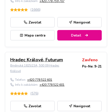
Info k zakázkám:
+420 778 759 707
(
1666
)
Zavolat
Navigovat
Mapa centra
Detail
Hradec Králové, Futurum
Zavřeno
Brněnská 1825/23A, 500 09 Hradec
Po-Ne: 9-21
Králové
Telefon:
+420 778 522 601
Info k zakázkám:
+420 778 522 601
(
576
)
Zavolat
Navigovat