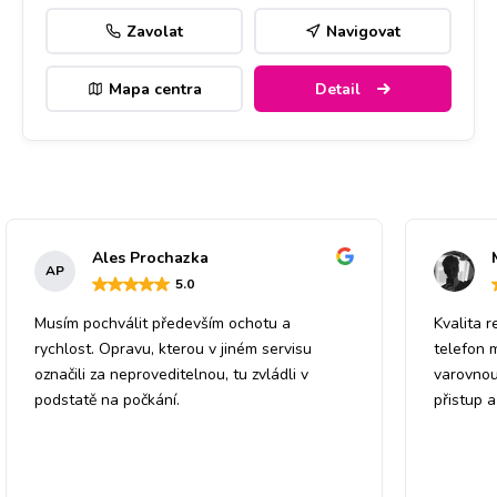
Zavolat
Navigovat
Mapa centra
Detail
Ales Prochazka
AP
5
.0
Musím pochválit především ochotu a
Kvalita r
rychlost. Opravu, kterou v jiném servisu
telefon 
označili za neproveditelnou, tu zvládli v
varovnou
podstatě na počkání.
přistup 