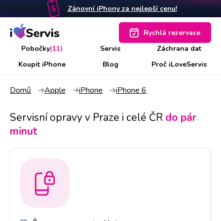
Zánovní iPhony za nejlepší cenu!
Rychlá rezervace
Pobočky
(11)
Servis
Záchrana dat
Koupit iPhone
Blog
Proč iLoveServis
Domů
Apple
iPhone
iPhone 6
Servisní opravy v Praze i celé ČR
do pár
minut