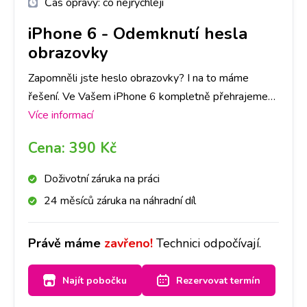
Čas opravy:
co nejrychleji
iPhone 6
-
Odemknutí hesla
obrazovky
Zapomněli jste heslo obrazovky? I na to máme
řešení. Ve Vašem iPhone 6 kompletně přehrajeme
software a telefon bude jako nový! Rozhodně ovšem
Více informací
doporučujeme zálohu dat v telefonu. Vzhledem k
Cena:
390 Kč
tomu, že heslo obrazovky slouží jako ochrana všech
dat, se při přehrání SW data automaticky smažou.
Doživotní záruka na práci
24 měsíců záruka na náhradní díl
Právě máme
zavřeno!
Technici odpočívají.
Najít pobočku
Rezervovat termín