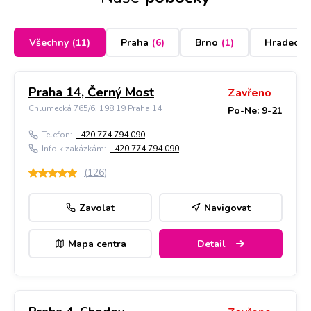
Všechny
(
11
)
Praha
(
6
)
Brno
(
1
)
Hradec K
Praha 14, Černý Most
Zavřeno
Chlumecká 765/6, 198 19 Praha 14
Po-Ne: 9-21
Telefon:
+420 774 794 090
Info k zakázkám:
+420 774 794 090
(
126
)
Zavolat
Navigovat
Mapa centra
Detail