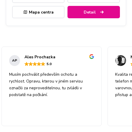
Mapa centra
Detail
Ales Prochazka
AP
5
.0
Musím pochválit především ochotu a
Kvalita r
rychlost. Opravu, kterou v jiném servisu
telefon 
označili za neproveditelnou, tu zvládli v
varovnou
podstatě na počkání.
přistup 