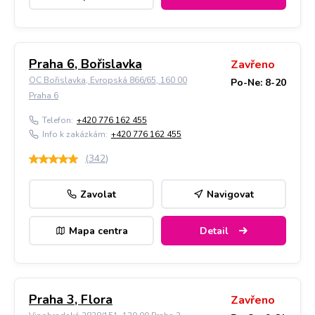
Praha 6, Bořislavka
Zavřeno
OC Bořislavka, Evropská 866/65, 160 00
Po-Ne: 8-20
Praha 6
Telefon:
+420 776 162 455
Info k zakázkám:
+420 776 162 455
(
342
)
Zavolat
Navigovat
Mapa centra
Detail
Praha 3, Flora
Zavřeno