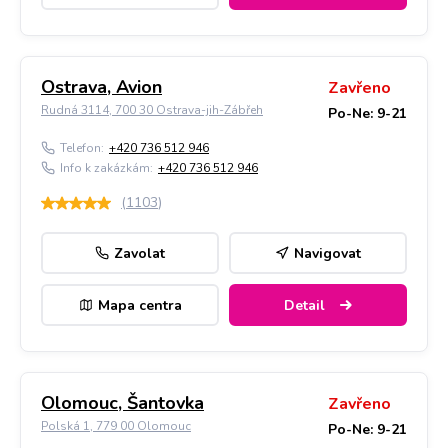
Ostrava, Avion
Zavřeno
Rudná 3114, 700 30 Ostrava-jih-Zábřeh
Po-Ne: 9-21
Telefon:
+420 736 512 946
Info k zakázkám:
+420 736 512 946
(
1103
)
Zavolat
Navigovat
Mapa centra
Detail
Olomouc, Šantovka
Zavřeno
Polská 1, 779 00 Olomouc
Po-Ne: 9-21