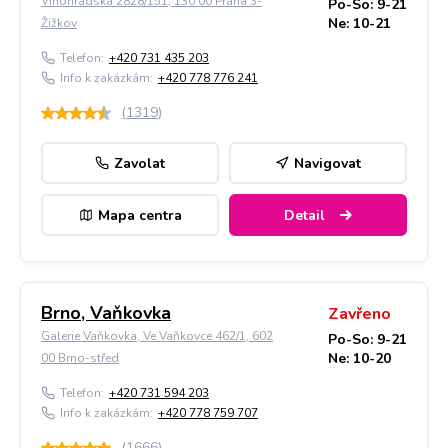
Vinohradská 2828/151, 130 00 Praha 3-
Po-So: 9-21
Ne: 10-21
Žižkov
Telefon:
+420 731 435 203
Info k zakázkám:
+420 778 776 241
(
1319
)
Zavolat
Navigovat
Mapa centra
Detail
Brno, Vaňkovka
Zavřeno
Galerie Vaňkovka, Ve Vaňkovce 462/1, 602
Po-So: 9-21
Ne: 10-20
00 Brno-střed
Telefon:
+420 731 594 203
Info k zakázkám:
+420 778 759 707
(
1666
)