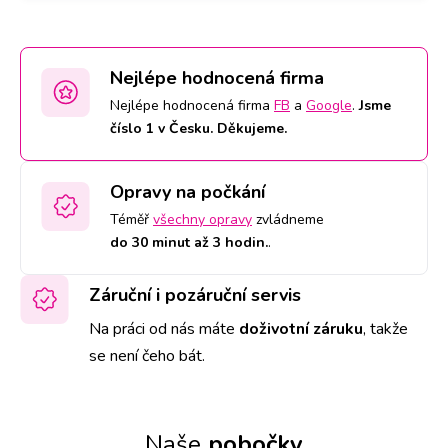
Nejlépe hodnocená firma
Nejlépe hodnocená firma
FB
a
Google
.
Jsme
číslo 1 v Česku. Děkujeme.
Opravy na počkání
Téměř
všechny opravy
zvládneme
do 30 minut až 3 hodin.
.
Záruční i pozáruční servis
Na práci od nás máte
doživotní záruku
,
takže
se není čeho bát.
Naše
pobočky