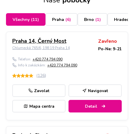
Naše
pobočky
Všechny
(
11
)
Praha
(
6
)
Brno
(
1
)
Hradec K
Praha 14, Černý Most
Zavřeno
Chlumecká 765/6, 198 19 Praha 14
Po-Ne: 9-21
Telefon:
+420 774 794 090
Info k zakázkám:
+420 774 794 090
(
126
)
Zavolat
Navigovat
Mapa centra
Detail