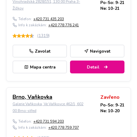
Vinohradská 2828/151, 130 00 Praha 3-
Po-So: 9-21
Ne: 10-21
Žižkov
Telefon:
+420 731 435 203
Info k zakázkám:
+420 778 776 241
(
1319
)
Zavolat
Navigovat
Mapa centra
Detail
Brno, Vaňkovka
Zavřeno
Galerie Vaňkovka, Ve Vaňkovce 462/1, 602
Po-So: 9-21
Ne: 10-20
00 Brno-střed
Telefon:
+420 731 594 203
Info k zakázkám:
+420 778 759 707