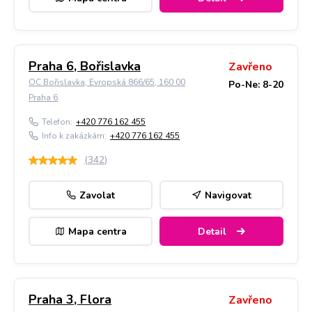
Praha 6, Bořislavka
Zavřeno
OC Bořislavka, Evropská 866/65, 160 00
Po-Ne: 8-20
Praha 6
Telefon:
+420 776 162 455
Info k zakázkám:
+420 776 162 455
(
342
)
Zavolat
Navigovat
Mapa centra
Detail
Praha 3, Flora
Zavřeno