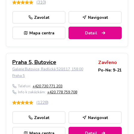
(
310
)
Zavolat
Navigovat
Mapa centra
Detail
Praha 5, Butovice
Zavřeno
Galerie Butovice, Radlická 520/117, 158 00
Po-Ne: 9-21
Praha 5
Telefon:
+420 730 771 203
Info k zakázkám:
+420 778 759 708
(
1228
)
Zavolat
Navigovat
Mapa centra
Detail