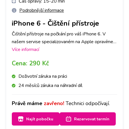
Čas opravy:
15-20 min
Podrobnější informace
iPhone 6
-
Čištění přístroje
Čištění přístroje na počkání pro váš iPhone 6. V
našem servise specializovaném na Apple opravíme
jakoukoli závadu rychle a na počkání. Na pobočkách
Více informací
iLoveServis po celé ČR máme velké sklady dílů, tak
Cena:
290 Kč
abyste ještě DNES měli svůj iPhone 6 opravený v
Praze, Brně, Ostravě, Olomouci a Liberci.
Doživotní záruka na práci
24 měsíců záruka na náhradní díl
Právě máme
zavřeno!
Technici odpočívají.
Najít pobočku
Rezervovat termín