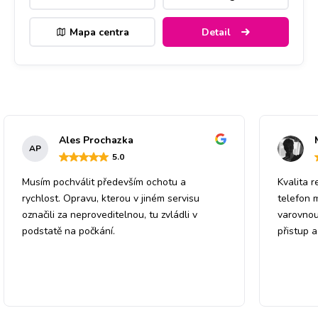
Mapa centra
Detail
Ales Prochazka
AP
5
.0
Musím pochválit především ochotu a
Kvalita r
rychlost. Opravu, kterou v jiném servisu
telefon 
označili za neproveditelnou, tu zvládli v
varovnou
podstatě na počkání.
přistup 