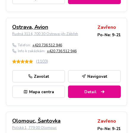
Ostrava, Avion
Zavřeno
Rudná 3114, 700 30 Ostrava-jih-Zábřeh
Po-Ne: 9-21
Telefon:
+420 736 512 946
Info k zakázkám:
+420 736 512 946
(
1103
)
Zavolat
Navigovat
Mapa centra
Detail
Olomouc, Šantovka
Zavřeno
Polská 1, 779 00 Olomouc
Po-Ne: 9-21