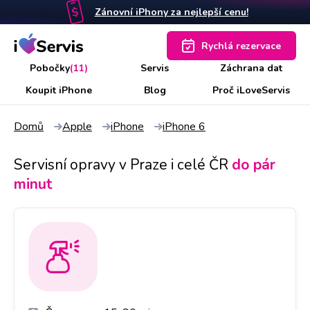
Zánovní iPhony za nejlepší cenu!
Rychlá rezervace
Pobočky
(11)
Servis
Záchrana dat
Koupit iPhone
Blog
Proč iLoveServis
Domů
Apple
iPhone
iPhone 6
Servisní opravy v Praze i celé ČR
do pár
minut