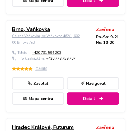
Mapa centra
Detail
Brno, Vaňkovka
Zavřeno
Galerie Vaňkovka, Ve Vaňkovce 462/1, 602
Po-So: 9-21
Ne: 10-20
00 Brno-střed
Telefon:
+420 731 594 203
Info k zakázkám:
+420 778 759 707
(
1666
)
Zavolat
Navigovat
Mapa centra
Detail
Hradec Králové, Futurum
Zavřeno