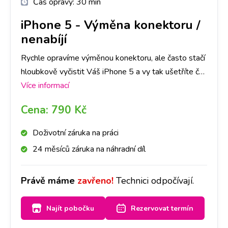
Čas opravy:
30 min
iPhone 5
-
Výměna konektoru /
nenabíjí
Rychle opravíme výměnou konektoru, ale často stačí
hloubkově vyčistit Váš iPhone 5 a vy tak ušetříte čas
i peníze. Nejlepší je nyní se zastavit na jakékoliv
Více informací
pobočce a hned se na to mrkneme.
Cena:
790 Kč
Doživotní záruka na práci
24 měsíců záruka na náhradní díl
Právě máme
zavřeno!
Technici odpočívají.
Najít pobočku
Rezervovat termín