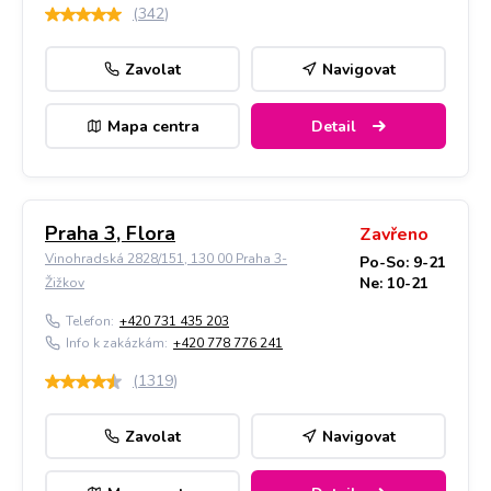
(
342
)
Zavolat
Navigovat
Mapa centra
Detail
Praha 3, Flora
Zavřeno
Vinohradská 2828/151, 130 00 Praha 3-
Po-So: 9-21
Ne: 10-21
Žižkov
Telefon:
+420 731 435 203
Info k zakázkám:
+420 778 776 241
(
1319
)
Zavolat
Navigovat