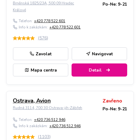
Brněnská 1825/23A, 500 09 Hradec
Po-Ne: 9-21
Králové
Telefon:
+420 778 522 601
Info k zakázkám:
+420 778 522 601
(
576
)
Zavolat
Navigovat
Mapa centra
Detail
Ostrava, Avion
Zavřeno
Rudná 3114, 700 30 Ostrava-jih-Zábřeh
Po-Ne: 9-21
Telefon:
+420 736 512 946
Info k zakázkám:
+420 736 512 946
(
1103
)