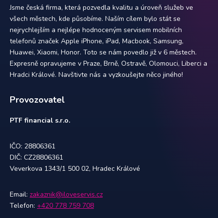
Jsme česká firma, která pozvedla kvalitu a úroveň služeb ve
všech městech, kde působíme. Naším cílem bylo stát se
nejrychlejším a nejlépe hodnoceným servisem mobilních
telefonů značek Apple iPhone, iPad, Macbook, Samsung,
Huawei, Xiaomi, Honor. Toto se nám povedlo již v 6 městech.
Expresně opravujeme v Praze, Brně, Ostravě, Olomouci, Liberci a
Hradci Králové. Navštivte nás a vyzkoušejte něco jiného!
Provozovatel
PTF financial s.r.o.
IČO: 28806361
DIČ: CZ28806361
Veverkova 1343/1 500 02, Hradec Králové
Email:
zakaznik@iloveservis.cz
Telefon:
+420 778 759 708