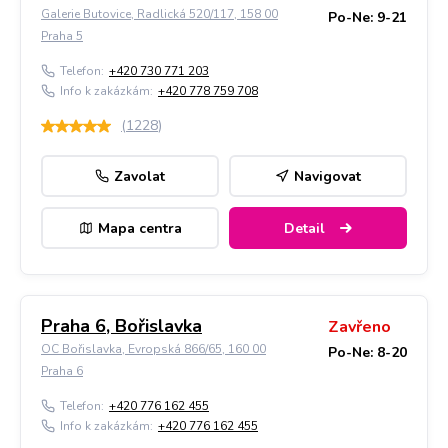
Galerie Butovice, Radlická 520/117, 158 00
Po-Ne: 9-21
Praha 5
Telefon:
+420 730 771 203
Info k zakázkám:
+420 778 759 708
(
1228
)
Zavolat
Navigovat
Mapa centra
Detail
Praha 6, Bořislavka
Zavřeno
OC Bořislavka, Evropská 866/65, 160 00
Po-Ne: 8-20
Praha 6
Telefon:
+420 776 162 455
Info k zakázkám:
+420 776 162 455