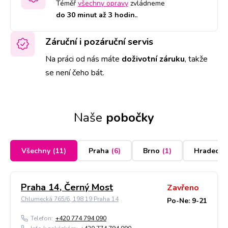
Téměř
všechny opravy
zvládneme
do 30 minut až 3 hodin.
.
Záruční i pozáruční servis
Na práci od nás máte
doživotní záruku
,
takže
se není čeho bát.
Naše
pobočky
Všechny
(
11
)
Praha
(
6
)
Brno
(
1
)
Hradec K
Praha 14, Černý Most
Zavřeno
Chlumecká 765/6, 198 19 Praha 14
Po-Ne: 9-21
Telefon:
+420 774 794 090