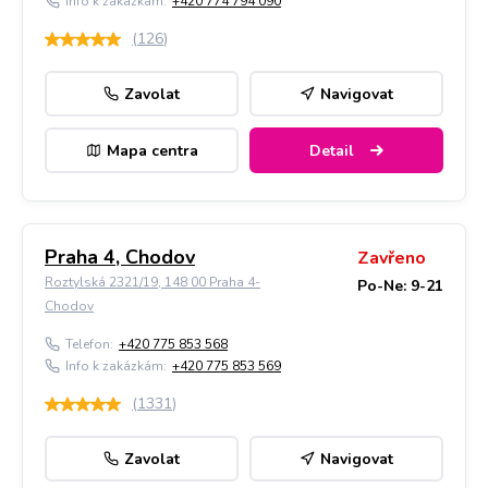
Info k zakázkám:
+420 774 794 090
(
126
)
Zavolat
Navigovat
Mapa centra
Detail
Praha 4, Chodov
Zavřeno
Roztylská 2321/19, 148 00 Praha 4-
Po-Ne: 9-21
Chodov
Telefon:
+420 775 853 568
Info k zakázkám:
+420 775 853 569
(
1331
)
Zavolat
Navigovat