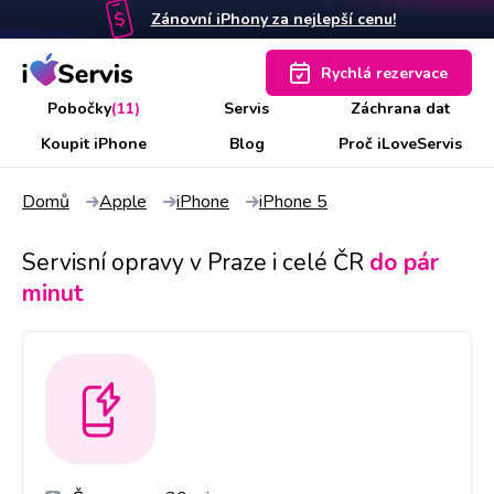
Zánovní iPhony za nejlepší cenu!
Rychlá rezervace
Pobočky
(11)
Servis
Záchrana dat
Koupit iPhone
Blog
Proč iLoveServis
Domů
Apple
iPhone
iPhone 5
Servisní opravy v Praze i celé ČR
do pár
minut