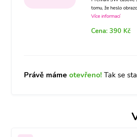
tomu, že heslo obrazo
počítat se ztrátou vš
Více informací
Cena:
390 Kč
Právě máme
otevřeno!
Tak se st