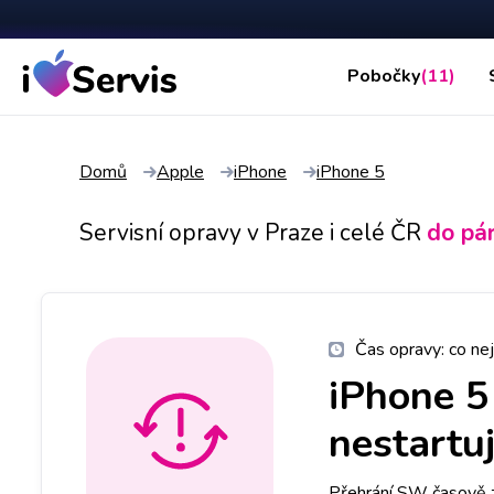
Pobočky
(11)
Domů
Apple
iPhone
iPhone 5
Servisní opravy v Praze i celé ČR
do pá
Čas opravy:
co nej
iPhone 5
nestartu
Přehrání SW časově z