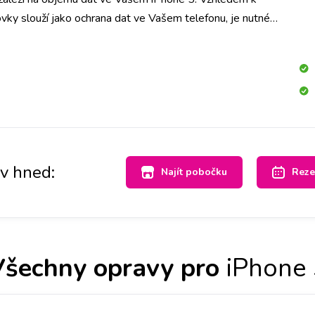
vky slouží jako ochrana dat ve Vašem telefonu, je nutné
ech dat. Doporučujeme tedy jejich zálohu.
av hned:
Najít pobočku
Reze
Všechny opravy pro
iPhone 