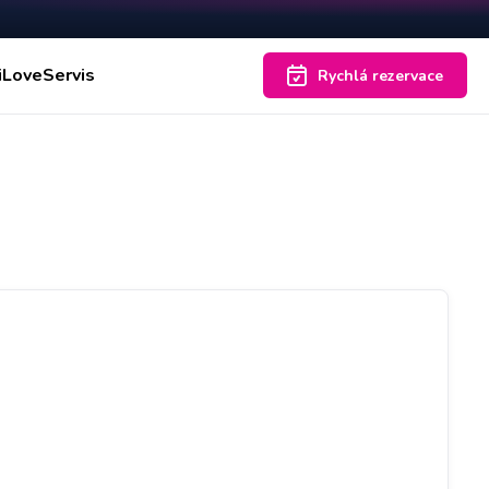
iLoveServis
Rychlá rezervace