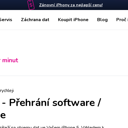
Zánovní iPhony za nejlepší cenu!
Servis
Záchrana dat
Koupit iPhone
Blog
Proč 
r minut
rychleji
-
Přehrání software /
je
áleží na objemu dat ve Vašem iPhone 5. Vzhledem k