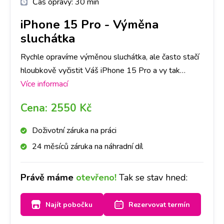
Čas opravy:
30 min
iPhone 15 Pro
-
Výměna
sluchátka
Rychle opravíme výměnou sluchátka, ale často stačí
hloubkově vyčistit Váš iPhone 15 Pro a vy tak
ušetříte čas i peníze. Doporučujeme si udělat
Více informací
rezervaci nebo zavolat na vybranou pobočku,
Cena:
2550 Kč
abychom měli díl připraven. Sluchátko pak vyčistíme
nebo vyměníme a volajícího zase krásně uslyšíte.
Doživotní záruka na práci
24 měsíců záruka na náhradní díl
Právě máme
otevřeno!
Tak se stav hned:
Najít pobočku
Rezervovat termín