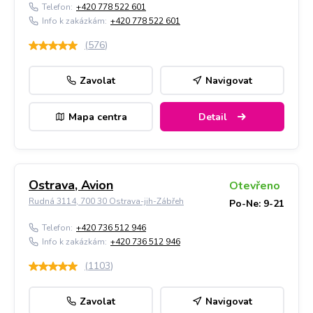
Telefon:
+420 778 522 601
Info k zakázkám:
+420 778 522 601
(
576
)
Zavolat
Navigovat
Mapa centra
Detail
Ostrava, Avion
Otevřeno
Rudná 3114, 700 30 Ostrava-jih-Zábřeh
Po-Ne: 9-21
Telefon:
+420 736 512 946
Info k zakázkám:
+420 736 512 946
(
1103
)
Zavolat
Navigovat