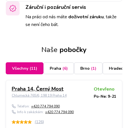
Záruční i pozáruční servis
Na práci od nás máte
doživotní záruku
,
takže
se není čeho bát.
Naše
pobočky
Všechny
(
11
)
Praha
(
6
)
Brno
(
1
)
Hradec K
Praha 14, Černý Most
Otevřeno
Chlumecká 765/6, 198 19 Praha 14
Po-Ne: 9-21
Telefon:
+420 774 794 090
Info k zakázkám:
+420 774 794 090
(
126
)