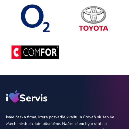
Jsme česká firma, která pozvedla kvalitu a úroveň služeb ve
všech městech, kde působíme. Naším cílem bylo stát se