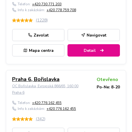
Telefon:
+420 730 771 203
Info k zakázkám:
+420 778 759 708
(
1228
)
Zavolat
Navigovat
Mapa centra
Detail
Praha 6, Bořislavka
Otevřeno
OC Bořislavka, Evropská 866/65, 160 00
Po-Ne: 8-20
Praha 6
Telefon:
+420 776 162 455
Info k zakázkám:
+420 776 162 455
(
342
)