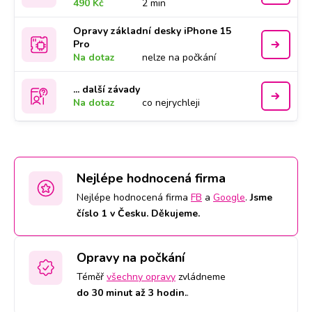
490 Kč
2 min
Opravy základní desky iPhone 15
Pro
Na dotaz
nelze na počkání
... další závady
Na dotaz
co nejrychleji
Nejlépe hodnocená firma
Nejlépe hodnocená firma
FB
a
Google
.
Jsme
číslo 1 v Česku. Děkujeme.
Opravy na počkání
Téměř
všechny opravy
zvládneme
do 30 minut až 3 hodin.
.