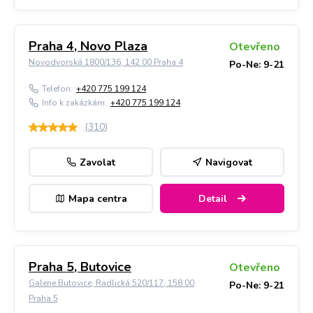
Praha 4, Novo Plaza
Otevřeno
Novodvorská 1800/136, 142 00 Praha 4
Po-Ne: 9-21
Telefon:
+420 775 199 124
Info k zakázkám:
+420 775 199 124
(
310
)
Zavolat
Navigovat
Mapa centra
Detail
Praha 5, Butovice
Otevřeno
Galerie Butovice, Radlická 520/117, 158 00
Po-Ne: 9-21
Praha 5