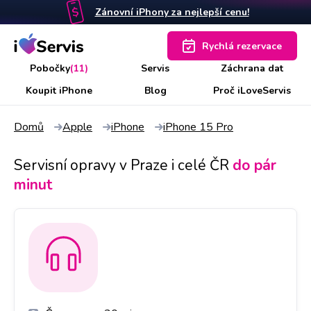
Zánovní iPhony za nejlepší cenu!
Rychlá rezervace
Pobočky
(11)
Servis
Záchrana dat
Koupit iPhone
Blog
Proč iLoveServis
Domů
Apple
iPhone
iPhone 15 Pro
Servisní opravy v Praze i celé ČR
do pár
minut