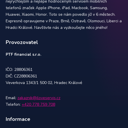
nejrychlejším a nejlépe hodnoceným servisem mobilních
telefonů značek Apple iPhone, iPad, Macbook, Samsung,
Huawei, Xiaomi, Honor. Toto se nám povedlo již v 6 městech.
Expresně opravujeme v Praze, Brně, Ostravě, Olomouci, Liberci a
Hradci Králové. Navštivte nás a vyzkoušejte něco jiného!
Provozovatel
PTF financial s.r.o.
IČO: 28806361
DIČ: CZ28806361
Veverkova 1343/1 500 02, Hradec Králové
Email:
zakaznik@iloveservis.cz
Telefon:
+420 778 759 708
Informace