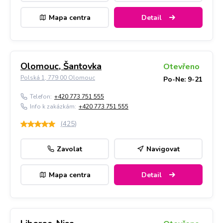
Mapa centra
Detail
Olomouc, Šantovka
Otevřeno
Polská 1, 779 00 Olomouc
Po-Ne: 9-21
Telefon:
+420 773 751 555
Info k zakázkám:
+420 773 751 555
(
425
)
Zavolat
Navigovat
Mapa centra
Detail