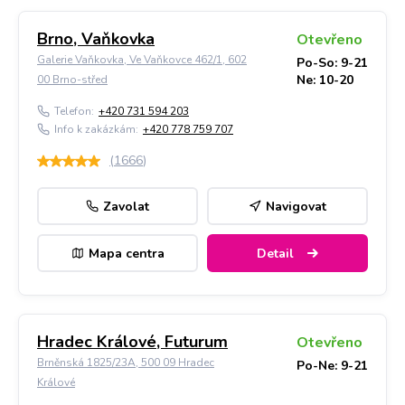
Brno, Vaňkovka
Otevřeno
Galerie Vaňkovka, Ve Vaňkovce 462/1, 602
Po-So: 9-21
Ne: 10-20
00 Brno-střed
Telefon:
+420 731 594 203
Info k zakázkám:
+420 778 759 707
(
1666
)
Zavolat
Navigovat
Mapa centra
Detail
Hradec Králové, Futurum
Otevřeno
Brněnská 1825/23A, 500 09 Hradec
Po-Ne: 9-21
Králové