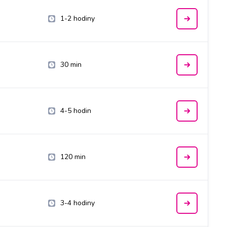
1-2 hodiny
30 min
4-5 hodin
120 min
3-4 hodiny