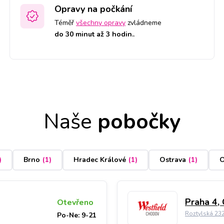
Opravy na počkání
Téměř
všechny opravy
zvládneme
do 30 minut až 3 hodin.
.
Naše
pobočky
)
Brno
(
1
)
Hradec Králové
(
1
)
Ostrava
(
1
)
O
Praha 4,
Otevřeno
Roztylská 23
Po-Ne: 9-21