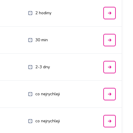
2 hodiny
30 min
2-3 dny
co nejrychleji
co nejrychleji