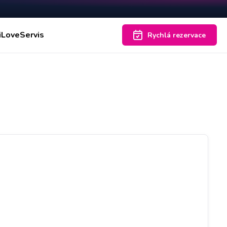
iLoveServis
Rychlá rezervace