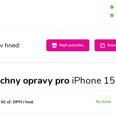
av hned:
Najít pobočku
Reze
chny opravy pro
iPhone 15
Kč vč. DPH / hod.
Na dotaz