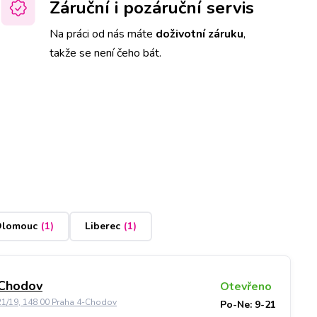
Záruční i pozáruční servis
Na práci od nás máte
doživotní záruku
,
takže se není čeho bát.
lomouc
(
1
)
Liberec
(
1
)
 Chodov
Otevřeno
21/19, 148 00 Praha 4-Chodov
Po-Ne: 9-21