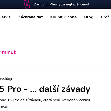
Zánovní iPhony za nejlepší cenu!
Servis
Záchrana dat
Koupit iPhone
Blog
Proč 
r minut
rychleji
5 Pro
-
... další závady
ne 15 Pro další závadu, která není uvedená v ceníku,
tovat.