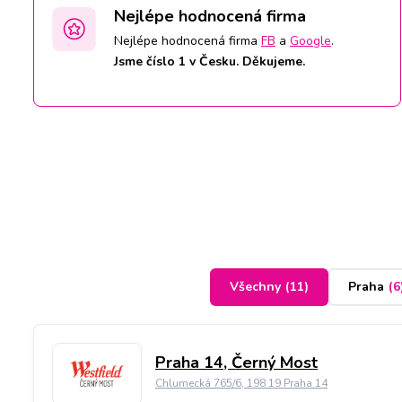
Nejlépe hodnocená firma
Nejlépe hodnocená firma
FB
a
Google
.
Jsme číslo 1 v Česku. Děkujeme.
Všechny
(
11
)
Praha
(
6
Praha 14, Černý Most
Chlumecká 765/6, 198 19 Praha 14