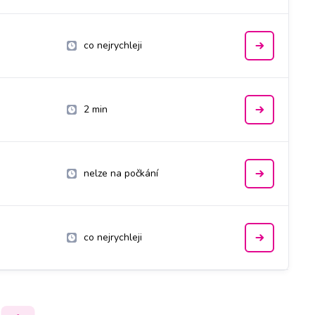
co nejrychleji
2 min
nelze na počkání
co nejrychleji