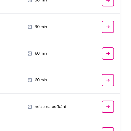
30 min
30 min
60 min
60 min
nelze na počkání