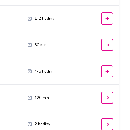
1-2 hodiny
30 min
4-5 hodin
120 min
2 hodiny