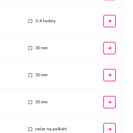
3-4 hodiny
30 min
30 min
30 min
nelze na počkání