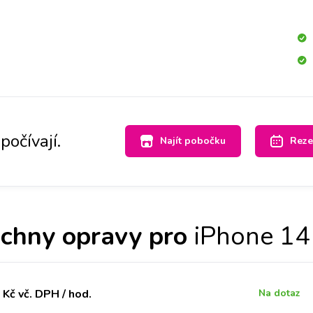
e zase nahrajeme zpět do Vašeho přístroje. Časově záleží
máte uložen. Máte-li však hodně dat, doporučujeme si s
k.
počívají.
Najít pobočku
Reze
chny opravy pro
iPhone 14
Kč vč. DPH / hod.
Na dotaz