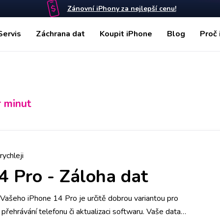
Zánovní iPhony za nejlepší cenu!
Servis
Záchrana dat
Koupit iPhone
Blog
Proč 
r minut
rychleji
4 Pro
-
Záloha dat
Vašeho iPhone 14 Pro je určitě dobrou variantou pro
ři přehrávání telefonu či aktualizaci softwaru. Vaše data