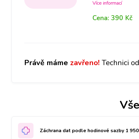
uložíme a po opravě j
Více informací
na objemu dat, který 
Cena:
390 Kč
sebou vzít externí dis
Právě máme
zavřeno!
Technici od
Vše
Záchrana dat podle hodinové sazby 1 950 