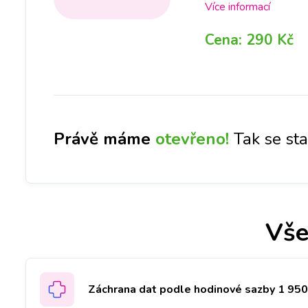
pobočkách iLoveServi
Více informací
DNES měli svůj iPhon
Cena:
290 Kč
Liberci.
Právě máme
otevřeno!
Tak se st
Vše
Záchrana dat podle hodinové sazby 1 950 