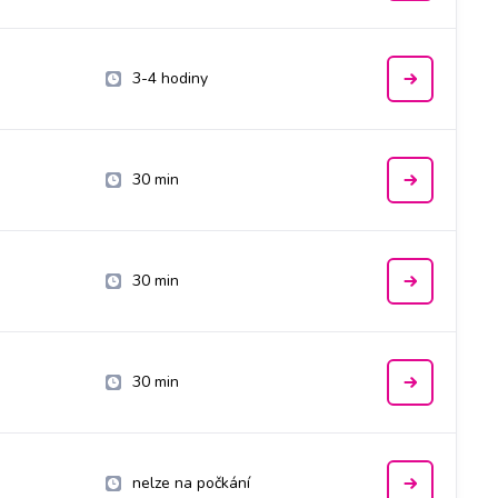
3-4 hodiny
30 min
30 min
30 min
nelze na počkání