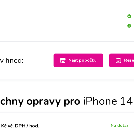
s po celé ČR máme velké sklady dílů, tak abyste ještě
e 14 Pro opravený v Praze, Brně, Ostravě, Olomouci a
av hned:
Najít pobočku
Reze
chny opravy pro
iPhone 14
Kč vč. DPH / hod.
Na dotaz