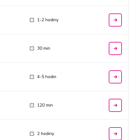
1-2 hodiny
30 min
4-5 hodin
120 min
2 hodiny