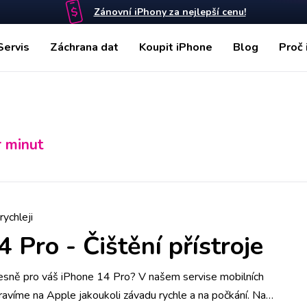
Zánovní iPhony za nejlepší cenu!
Servis
Záchrana dat
Koupit iPhone
Blog
Proč 
r minut
rychleji
4 Pro
-
Čištění přístroje
resně pro váš iPhone 14 Pro? V našem servise mobilních
ravíme na Apple jakoukoli závadu rychle a na počkání. Na