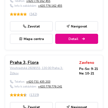
Telefon:
+420 776 162 455
Info k zakázkám:
+420 776 162 455
(
342
)
Zavolat
Navigovat
Mapa centra
Detail
Praha 3, Flora
Zavřeno
Vinohradská 2828/151, 130 00 Praha 3-
Po-So: 9-21
Ne: 10-21
Žižkov
Telefon:
+420 731 435 203
Info k zakázkám:
+420 778 776 241
(
1319
)
Zavolat
Navigovat