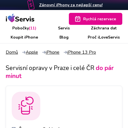
Zánovní iPhony za nejlepší cenu!
Rychlá rezervace
Pobočky
(11)
Servis
Záchrana dat
Koupit iPhone
Blog
Proč iLoveServis
Domů
Apple
iPhone
iPhone 13 Pro
Servisní opravy v Praze i celé ČR
do pár
minut