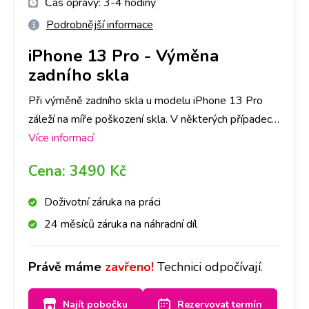
Čas opravy:
3-4 hodiny
Podrobnější informace
iPhone 13 Pro
-
Výměna
zadního skla
Při výměně zadního skla u modelu iPhone 13 Pro
záleží na míře poškození skla. V některých případech
je nutné vyměnit celý zadní kryt. Stačí se u nás
Více informací
zastavit a domluvíme se po osobním posouzení.
Cena:
3490 Kč
Vzhledem k nutnosti separace skla se jedná o
časově náročnější opravu. Za cca 4 hodinky však
Doživotní záruka na práci
máme hotovo a sklo je jako nové. Doporučujeme si
24 měsíců záruka na náhradní díl
však udělat rezervaci nebo zavolat na Vámi vybranou
pobočku.
Právě máme
zavřeno!
Technici odpočívají.
Najít pobočku
Rezervovat termín