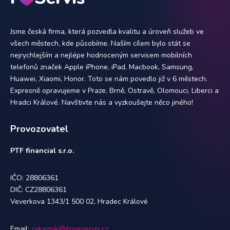
Jsme česká firma, která pozvedla kvalitu a úroveň služeb ve
všech městech, kde působíme. Naším cílem bylo stát se
nejrychlejším a nejlépe hodnoceným servisem mobilních
telefonů značek Apple iPhone, iPad, Macbook, Samsung,
Huawei, Xiaomi, Honor. Toto se nám povedlo již v 6 městech.
Expresně opravujeme v Praze, Brně, Ostravě, Olomouci, Liberci a
Hradci Králové. Navštivte nás a vyzkoušejte něco jiného!
Provozovatel
PTF financial s.r.o.
IČO: 28806361
DIČ: CZ28806361
Veverkova 1343/1 500 02, Hradec Králové
Email:
zakaznik@iloveservis.cz