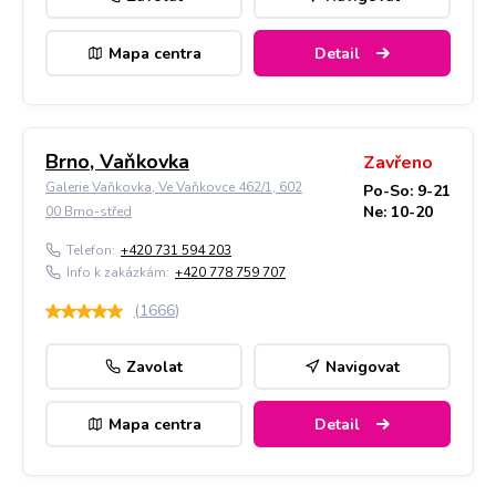
Mapa centra
Detail
Brno, Vaňkovka
Zavřeno
Galerie Vaňkovka, Ve Vaňkovce 462/1, 602
Po-So: 9-21
Ne: 10-20
00 Brno-střed
Telefon:
+420 731 594 203
Info k zakázkám:
+420 778 759 707
(
1666
)
Zavolat
Navigovat
Mapa centra
Detail