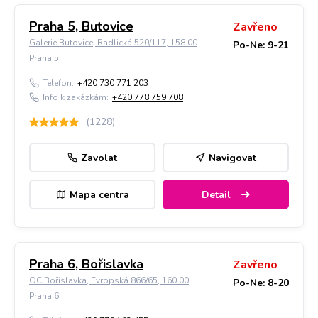
Praha 5, Butovice
Zavřeno
Galerie Butovice, Radlická 520/117, 158 00
Po-Ne: 9-21
Praha 5
Telefon:
+420 730 771 203
Info k zakázkám:
+420 778 759 708
(
1228
)
Zavolat
Navigovat
Mapa centra
Detail
Praha 6, Bořislavka
Zavřeno
OC Bořislavka, Evropská 866/65, 160 00
Po-Ne: 8-20
Praha 6