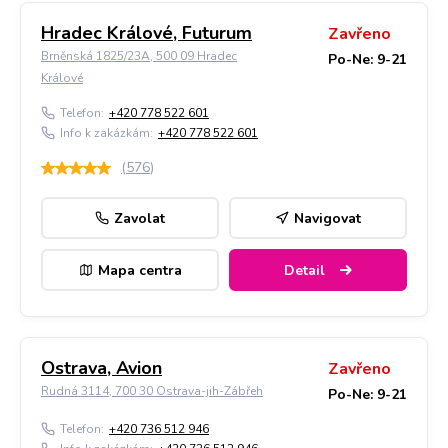
Hradec Králové, Futurum
Zavřeno
Brněnská 1825/23A, 500 09 Hradec
Po-Ne: 9-21
Králové
Telefon:
+420 778 522 601
Info k zakázkám:
+420 778 522 601
(
576
)
Zavolat
Navigovat
Mapa centra
Detail
Ostrava, Avion
Zavřeno
Rudná 3114, 700 30 Ostrava-jih-Zábřeh
Po-Ne: 9-21
Telefon:
+420 736 512 946