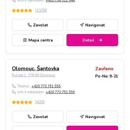
Info k zakázkám:
+420 736 512 946
(
1103
)
Zavolat
Navigovat
Mapa centra
Detail
Olomouc, Šantovka
Zavřeno
Polská 1, 779 00 Olomouc
Po-Ne: 9-21
Telefon:
+420 773 751 555
Info k zakázkám:
+420 773 751 555
(
425
)
Zavolat
Navigovat