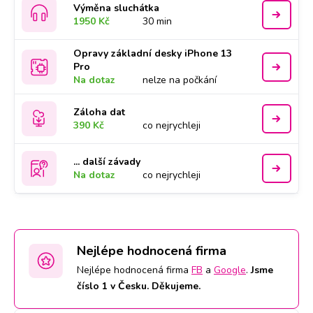
Výměna sluchátka
1950 Kč
30 min
Opravy základní desky iPhone 13
Pro
Na dotaz
nelze na počkání
Záloha dat
390 Kč
co nejrychleji
... další závady
Na dotaz
co nejrychleji
Nejlépe hodnocená firma
Nejlépe hodnocená firma
FB
a
Google
.
Jsme
číslo 1 v Česku. Děkujeme.