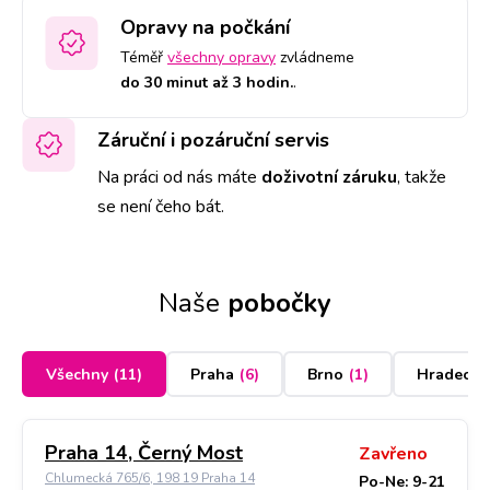
Opravy na počkání
Téměř
všechny opravy
zvládneme
do 30 minut až 3 hodin.
.
Záruční i pozáruční servis
Na práci od nás máte
doživotní záruku
,
takže
se není čeho bát.
Naše
pobočky
Všechny
(
11
)
Praha
(
6
)
Brno
(
1
)
Hradec K
Praha 14, Černý Most
Zavřeno
Chlumecká 765/6, 198 19 Praha 14
Po-Ne: 9-21