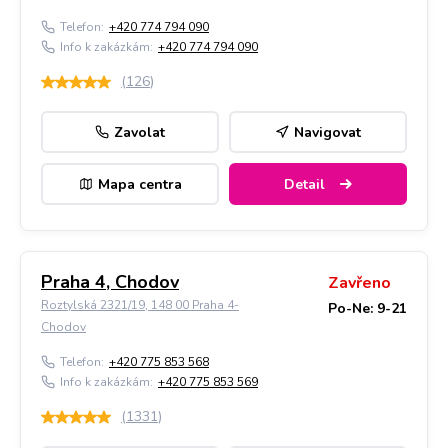
Telefon:
+420 774 794 090
Info k zakázkám:
+420 774 794 090
(
126
)
Zavolat
Navigovat
Mapa centra
Detail
Praha 4, Chodov
Zavřeno
Roztylská 2321/19, 148 00 Praha 4-
Po-Ne: 9-21
Chodov
Telefon:
+420 775 853 568
Info k zakázkám:
+420 775 853 569
(
1331
)