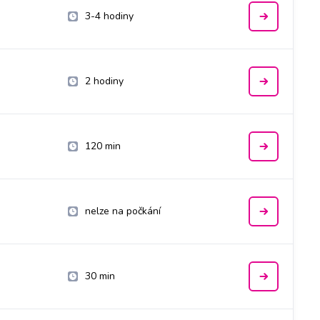
3-4 hodiny
2 hodiny
120 min
nelze na počkání
30 min