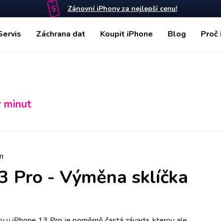
Zánovní iPhony za nejlepší cenu!
Servis
Záchrana dat
Koupit iPhone
Blog
Proč 
r minut
n
3 Pro
-
Výměna sklíčka
ry u iPhone 13 Pro je poměrně častá závada, kterou ale