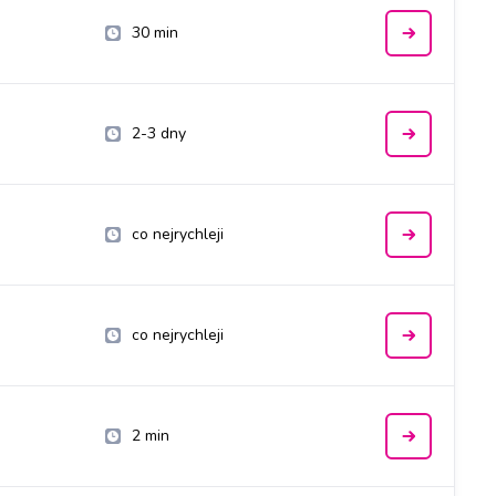
30 min
2-3 dny
co nejrychleji
co nejrychleji
2 min