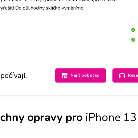
řešit! Do půl hodiny sklíčko vyměníme.
počívají.
Najít pobočku
Reze
chny opravy pro
iPhone 13