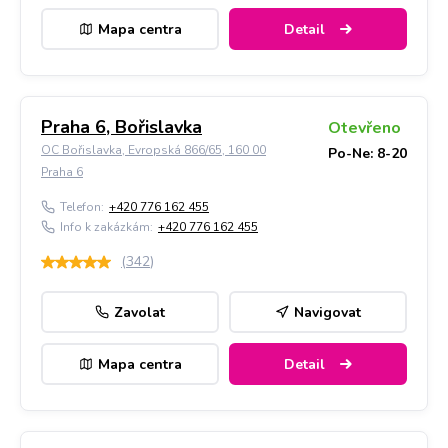
Mapa centra
Detail
Praha 6, Bořislavka
Otevřeno
OC Bořislavka, Evropská 866/65, 160 00
Po-Ne: 8-20
Praha 6
Telefon:
+420 776 162 455
Info k zakázkám:
+420 776 162 455
(
342
)
Zavolat
Navigovat
Mapa centra
Detail