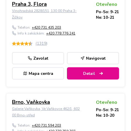
Praha 3, Flora
Otevřeno
Vinohradská 2828/151, 130 00 Praha 3-
Po-So: 9-21
Ne: 10-21
Žižkov
Telefon:
+420 731 435 203
Info k zakázkám:
+420 778 776 241
(
1319
)
Zavolat
Navigovat
Mapa centra
Detail
Brno, Vaňkovka
Otevřeno
Galerie Vaňkovka, Ve Vaňkovce 462/1, 602
Po-So: 9-21
Ne: 10-20
00 Brno-střed
Telefon:
+420 731 594 203