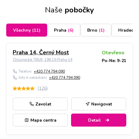
Naše
pobočky
Všechny
(
11
)
Praha
(
6
)
Brno
(
1
)
Hradec K
Praha 14, Černý Most
Otevřeno
Chlumecká 765/6, 198 19 Praha 14
Po-Ne: 9-21
Telefon:
+420 774 794 090
Info k zakázkám:
+420 774 794 090
(
126
)
Zavolat
Navigovat
Mapa centra
Detail