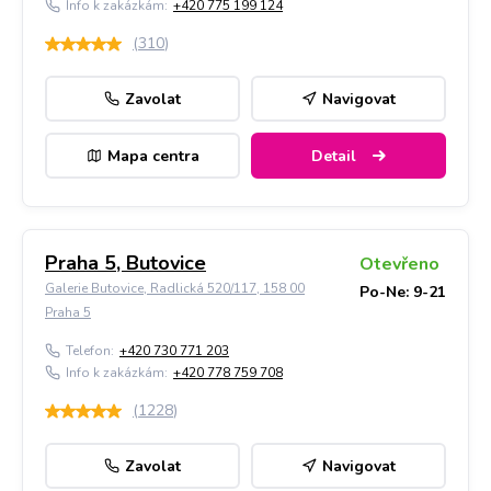
Info k zakázkám:
+420 775 199 124
(
310
)
Zavolat
Navigovat
Mapa centra
Detail
Praha 5, Butovice
Otevřeno
Galerie Butovice, Radlická 520/117, 158 00
Po-Ne: 9-21
Praha 5
Telefon:
+420 730 771 203
Info k zakázkám:
+420 778 759 708
(
1228
)
Zavolat
Navigovat