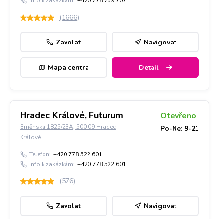
Info k zakázkám:
+420 778 759 707
(
1666
)
Zavolat
Navigovat
Mapa centra
Detail
Hradec Králové, Futurum
Otevřeno
Brněnská 1825/23A, 500 09 Hradec
Po-Ne: 9-21
Králové
Telefon:
+420 778 522 601
Info k zakázkám:
+420 778 522 601
(
576
)
Zavolat
Navigovat