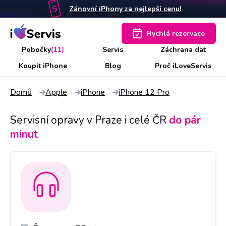
Zánovní iPhony za nejlepší cenu!
Rychlá rezervace
Pobočky
(11)
Servis
Záchrana dat
Koupit iPhone
Blog
Proč iLoveServis
Domů
Apple
iPhone
iPhone 12 Pro
Servisní opravy v Praze i celé ČR
do pár
minut