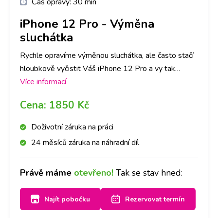
Čas opravy:
30 min
iPhone 12 Pro
-
Výměna
sluchátka
Rychle opravíme výměnou sluchátka, ale často stačí
hloubkově vyčistit Váš iPhone 12 Pro a vy tak
ušetříte čas i peníze. Doporučujeme si udělat
Více informací
rezervaci nebo zavolat na vybranou pobočku,
Cena:
1850 Kč
abychom měli díl připraven. Sluchátko pak vyčistíme
nebo vyměníme a volajícího zase krásně uslyšíte.
Doživotní záruka na práci
24 měsíců záruka na náhradní díl
Právě máme
otevřeno!
Tak se stav hned:
Najít pobočku
Rezervovat termín