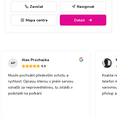
Zavolat
Navigovat
Mapa centra
Detail
Ales Prochazka
AP
5
.0
Musím pochválit především ochotu a
Kvalita r
rychlost. Opravu, kterou v jiném servisu
telefon 
označili za neproveditelnou, tu zvládli v
varovnou
podstatě na počkání.
přistup 