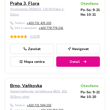
Praha 3, Flora
Otevřeno
Vinohradská 2828/151, 130 00 Praha 3-
Po-So: 9-21
Ne: 10-21
Žižkov
Telefon:
+420 731 435 203
Info k zakázkám:
+420 778 776 241
(
1319
)
Zavolat
Navigovat
Mapa centra
Detail
Brno, Vaňkovka
Otevřeno
Galerie Vaňkovka, Ve Vaňkovce 462/1, 602
Po-So: 9-21
Ne: 10-20
00 Brno-střed
Telefon:
+420 731 594 203