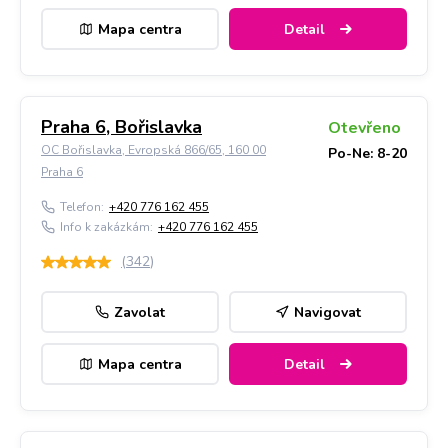
Mapa centra
Detail
Praha 6, Bořislavka
Otevřeno
OC Bořislavka, Evropská 866/65, 160 00
Po-Ne: 8-20
Praha 6
Telefon:
+420 776 162 455
Info k zakázkám:
+420 776 162 455
(
342
)
Zavolat
Navigovat
Mapa centra
Detail