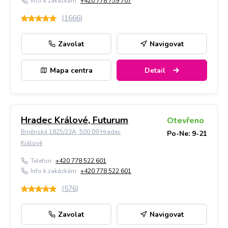
Info k zakázkám:
+420 778 759 707
(
1666
)
Zavolat
Navigovat
Mapa centra
Detail
Hradec Králové, Futurum
Otevřeno
Brněnská 1825/23A, 500 09 Hradec
Po-Ne: 9-21
Králové
Telefon:
+420 778 522 601
Info k zakázkám:
+420 778 522 601
(
576
)
Zavolat
Navigovat