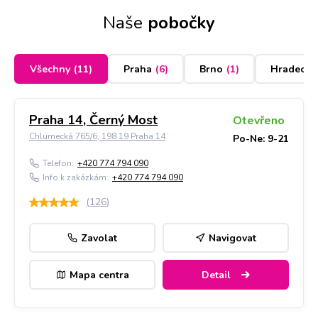
Naše
pobočky
Všechny
(
11
)
Praha
(
6
)
Brno
(
1
)
Hradec K
Praha 14, Černý Most
Otevřeno
Chlumecká 765/6, 198 19 Praha 14
Po-Ne: 9-21
Telefon:
+420 774 794 090
Info k zakázkám:
+420 774 794 090
(
126
)
Zavolat
Navigovat
Mapa centra
Detail