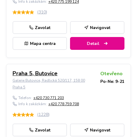
Info k zakázkám:
+420 775 199 124
(
310
)
Zavolat
Navigovat
Mapa centra
Detail
Praha 5, Butovice
Otevřeno
Galerie Butovice, Radlická 520/117, 158 00
Po-Ne: 9-21
Praha 5
Telefon:
+420 730 771 203
Info k zakázkám:
+420 778 759 708
(
1228
)
Zavolat
Navigovat