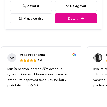
Zavolat
Navigovat
Mapa centra
Detail
Ales Prochazka
AP
5
.0
Musím pochválit především ochotu a
Kvalita r
rychlost. Opravu, kterou v jiném servisu
telefon 
označili za neproveditelnou, tu zvládli v
varovnou
podstatě na počkání.
přistup 