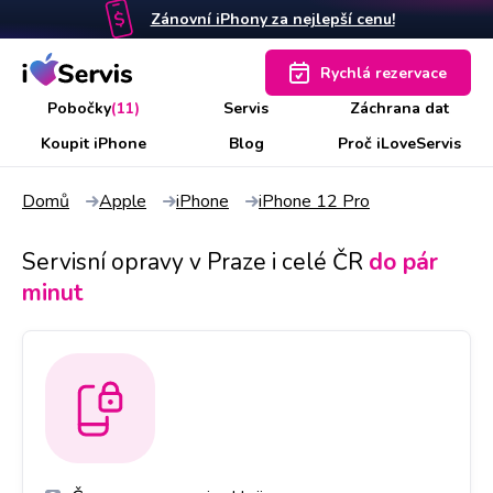
Zánovní iPhony za nejlepší cenu!
Rychlá rezervace
Pobočky
(11)
Servis
Záchrana dat
Koupit iPhone
Blog
Proč iLoveServis
Domů
Apple
iPhone
iPhone 12 Pro
Servisní opravy v Praze i celé ČR
do pár
minut