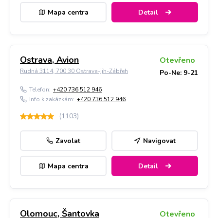
Mapa centra
Detail
Ostrava, Avion
Otevřeno
Rudná 3114, 700 30 Ostrava-jih-Zábřeh
Po-Ne: 9-21
Telefon:
+420 736 512 946
Info k zakázkám:
+420 736 512 946
(
1103
)
Zavolat
Navigovat
Mapa centra
Detail
Olomouc, Šantovka
Otevřeno