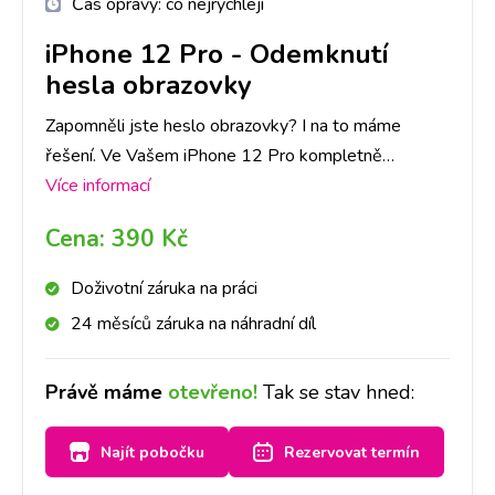
Čas opravy:
co nejrychleji
iPhone 12 Pro
-
Odemknutí
hesla obrazovky
Zapomněli jste heslo obrazovky? I na to máme
řešení. Ve Vašem iPhone 12 Pro kompletně
přehrajeme software a telefon bude jako nový!
Více informací
Rozhodně ovšem doporučujeme zálohu dat v
Cena:
390 Kč
telefonu. Vzhledem k tomu, že heslo obrazovky
slouží jako ochrana všech dat, se při přehrání SW
Doživotní záruka na práci
data automaticky smažou.
24 měsíců záruka na náhradní díl
Právě máme
otevřeno!
Tak se stav hned:
Najít pobočku
Rezervovat termín