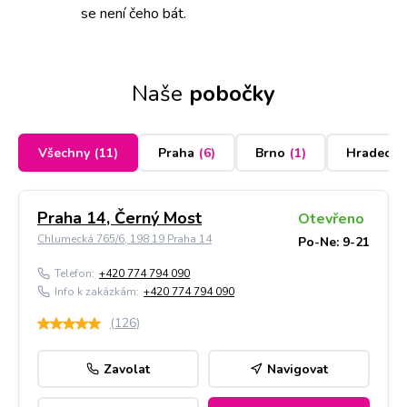
se není čeho bát.
Naše
pobočky
Všechny
(
11
)
Praha
(
6
)
Brno
(
1
)
Hradec K
Praha 14, Černý Most
Otevřeno
Chlumecká 765/6, 198 19 Praha 14
Po-Ne: 9-21
Telefon:
+420 774 794 090
Info k zakázkám:
+420 774 794 090
(
126
)
Zavolat
Navigovat