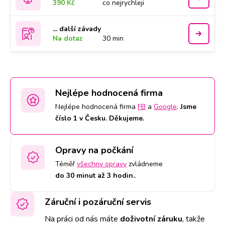
390 Kč
co nejrychleji
... další závady
Na dotaz
30 min
Nejlépe hodnocená firma
Nejlépe hodnocená firma
FB
a
Google
.
Jsme
číslo 1 v Česku. Děkujeme.
Opravy na počkání
Téměř
všechny opravy
zvládneme
do 30 minut až 3 hodin.
.
Záruční i pozáruční servis
Na práci od nás máte
doživotní záruku
,
takže