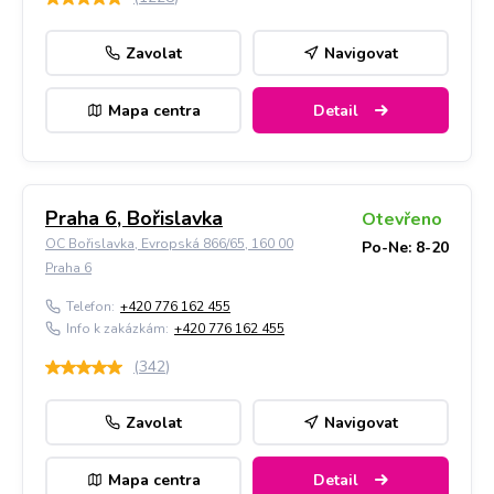
Zavolat
Navigovat
Mapa centra
Detail
Praha 6, Bořislavka
Otevřeno
OC Bořislavka, Evropská 866/65, 160 00
Po-Ne: 8-20
Praha 6
Telefon:
+420 776 162 455
Info k zakázkám:
+420 776 162 455
(
342
)
Zavolat
Navigovat
Mapa centra
Detail