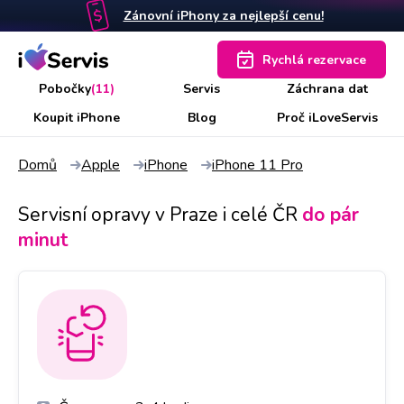
Zánovní iPhony za nejlepší cenu!
Rychlá rezervace
Pobočky
(11)
Servis
Záchrana dat
Koupit iPhone
Blog
Proč iLoveServis
Domů
Apple
iPhone
iPhone 11 Pro
Servisní opravy v Praze i celé ČR
do pár
minut