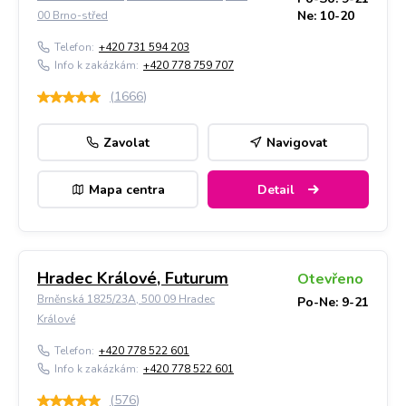
Ne: 10-20
00 Brno-střed
Telefon:
+420 731 594 203
Info k zakázkám:
+420 778 759 707
(
1666
)
Zavolat
Navigovat
Mapa centra
Detail
Hradec Králové, Futurum
Otevřeno
Brněnská 1825/23A, 500 09 Hradec
Po-Ne: 9-21
Králové
Telefon:
+420 778 522 601
Info k zakázkám:
+420 778 522 601
(
576
)