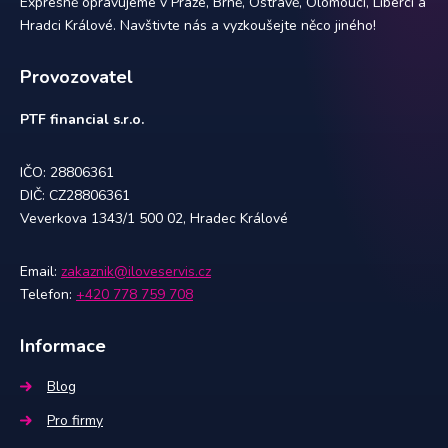
Expresně opravujeme v Praze, Brně, Ostravě, Olomouci, Liberci a
Hradci Králové. Navštivte nás a vyzkoušejte něco jiného!
Provozovatel
PTF financial s.r.o.
IČO: 28806361
DIČ: CZ28806361
Veverkova 1343/1 500 02, Hradec Králové
Email:
zakaznik@iloveservis.cz
Telefon:
+420 778 759 708
Informace
Blog
Pro firmy