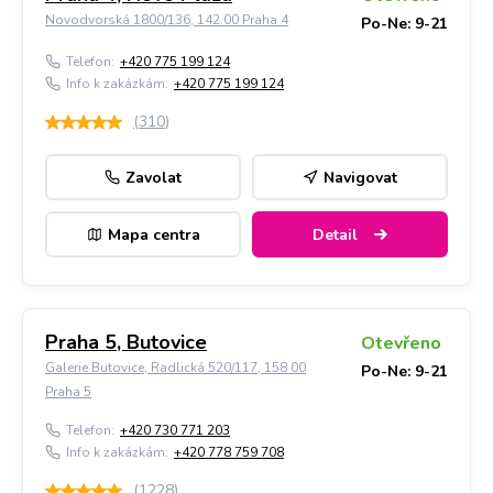
Novodvorská 1800/136, 142 00 Praha 4
Po-Ne: 9-21
Telefon:
+420 775 199 124
Info k zakázkám:
+420 775 199 124
(
310
)
Zavolat
Navigovat
Mapa centra
Detail
Praha 5, Butovice
Otevřeno
Galerie Butovice, Radlická 520/117, 158 00
Po-Ne: 9-21
Praha 5
Telefon:
+420 730 771 203
Info k zakázkám:
+420 778 759 708
(
1228
)