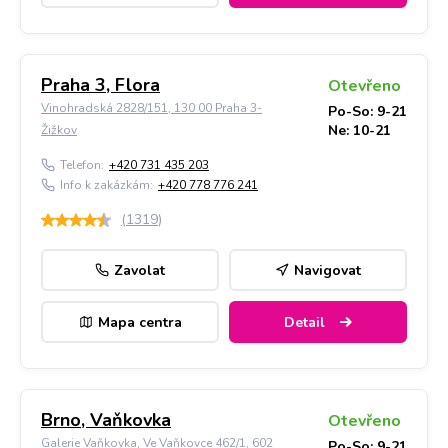
Praha 3, Flora
Otevřeno
Vinohradská 2828/151, 130 00 Praha 3-
Po-So: 9-21
Ne: 10-21
Žižkov
Telefon:
+420 731 435 203
Info k zakázkám:
+420 778 776 241
(
1319
)
Zavolat
Navigovat
Mapa centra
Detail
Brno, Vaňkovka
Otevřeno
Galerie Vaňkovka, Ve Vaňkovce 462/1, 602
Po-So: 9-21