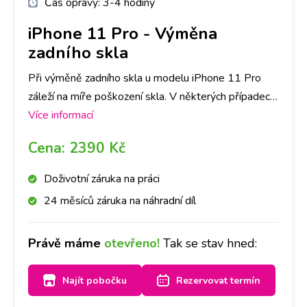
Čas opravy:
3-4 hodiny
iPhone 11 Pro
-
Výměna
zadního skla
Při výměně zadního skla u modelu iPhone 11 Pro
záleží na míře poškození skla. V některých případech
je nutné vyměnit celý zadní kryt. Stačí se u nás
Více informací
zastavit a domluvíme se po osobním posouzení.
Cena:
2390 Kč
Vzhledem k nutnosti separace skla se jedná o
časově náročnější opravu. Za cca 4 hodinky však
Doživotní záruka na práci
máme hotovo a sklo je jako nové. Doporučujeme si
24 měsíců záruka na náhradní díl
však udělat rezervaci nebo zavolat na Vámi vybranou
pobočku.
Právě máme
otevřeno!
Tak se stav hned:
Najít pobočku
Rezervovat termín