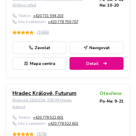
Ne: 10-20
00 Brno-střed
Telefon:
+420 731 594 203
Info k zakázkám:
+420 778 759 707
(
1666
)
Zavolat
Navigovat
Mapa centra
Detail
Hradec Králové, Futurum
Otevřeno
Brněnská 1825/23A, 500 09 Hradec
Po-Ne: 9-21
Králové
Telefon:
+420 778 522 601
Info k zakázkám:
+420 778 522 601
(
576
)