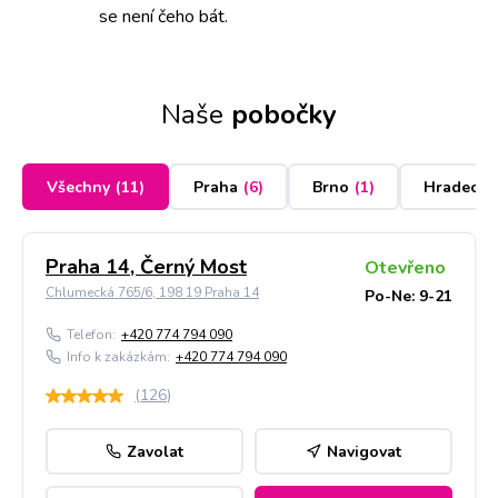
se není čeho bát.
Naše
pobočky
Všechny
(
11
)
Praha
(
6
)
Brno
(
1
)
Hradec K
Praha 14, Černý Most
Otevřeno
Chlumecká 765/6, 198 19 Praha 14
Po-Ne: 9-21
Telefon:
+420 774 794 090
Info k zakázkám:
+420 774 794 090
(
126
)
Zavolat
Navigovat