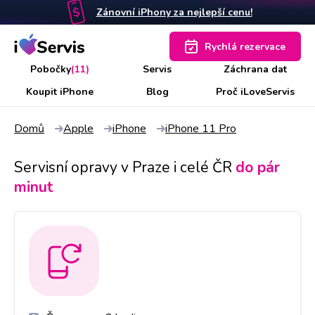
Zánovní iPhony za nejlepší cenu!
Rychlá rezervace
Pobočky
(11)
Servis
Záchrana dat
Koupit iPhone
Blog
Proč iLoveServis
Domů
Apple
iPhone
iPhone 11 Pro
Servisní opravy v Praze i celé ČR
do pár
minut