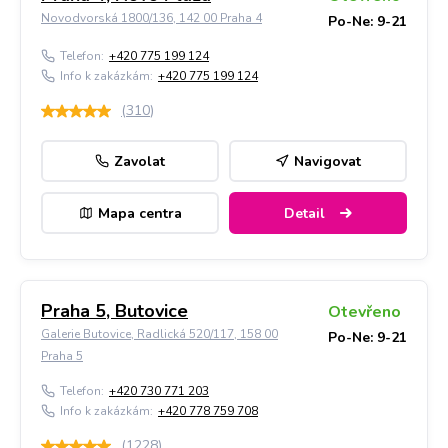
Novodvorská 1800/136, 142 00 Praha 4
Po-Ne: 9-21
Telefon:
+420 775 199 124
Info k zakázkám:
+420 775 199 124
(
310
)
Zavolat
Navigovat
Mapa centra
Detail
Praha 5, Butovice
Otevřeno
Galerie Butovice, Radlická 520/117, 158 00
Po-Ne: 9-21
Praha 5
Telefon:
+420 730 771 203
Info k zakázkám:
+420 778 759 708
(
1228
)