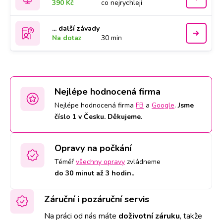
390 Kč
co nejrychleji
... další závady
Na dotaz
30 min
Nejlépe hodnocená firma
Nejlépe hodnocená firma
FB
a
Google
.
Jsme
číslo 1 v Česku. Děkujeme.
Opravy na počkání
Téměř
všechny opravy
zvládneme
do 30 minut až 3 hodin.
.
Záruční i pozáruční servis
Na práci od nás máte
doživotní záruku
,
takže