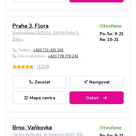
Praha 3, Flora
Otevřeno
Vinohradská 2828/151, 130 00 Praha 3-
Po-So: 9-21
Ne: 10-21
Žižkov
Telefon:
+420 731 435 203
Info k zakázkám:
+420 778 776 241
(
1319
)
Zavolat
Navigovat
Mapa centra
Detail
Brno, Vaňkovka
Otevřeno
Galerie Vaňkovka, Ve Vaňkovce 462/1, 602
Po-So: 9-21