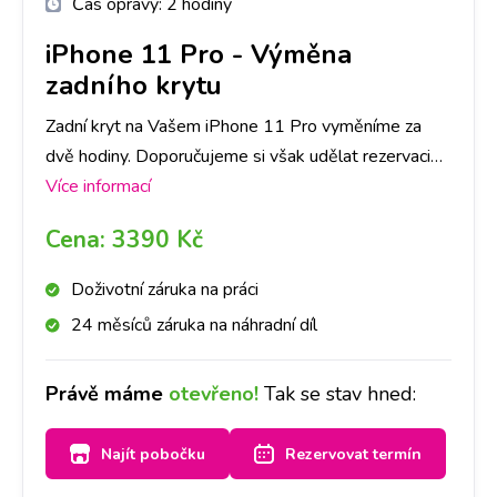
Čas opravy:
2 hodiny
iPhone 11 Pro
-
Výměna
zadního krytu
Zadní kryt na Vašem iPhone 11 Pro vyměníme za
dvě hodiny. Doporučujeme si však udělat rezervaci
nebo zavolat na vybranou pobočku, ať pro Vás máme
Více informací
připravený díl ve Vámi požadované barvě.
Cena:
3390 Kč
Doživotní záruka na práci
24 měsíců záruka na náhradní díl
Právě máme
otevřeno!
Tak se stav hned:
Najít pobočku
Rezervovat termín