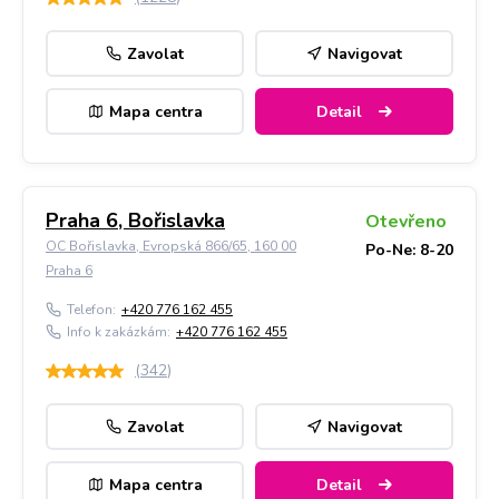
Zavolat
Navigovat
Mapa centra
Detail
Praha 6, Bořislavka
Otevřeno
OC Bořislavka, Evropská 866/65, 160 00
Po-Ne: 8-20
Praha 6
Telefon:
+420 776 162 455
Info k zakázkám:
+420 776 162 455
(
342
)
Zavolat
Navigovat
Mapa centra
Detail