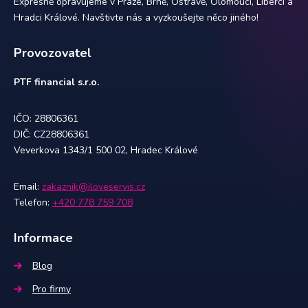
Expresně opravujeme v Praze, Brně, Ostravě, Olomouci, Liberci a
Hradci Králové. Navštivte nás a vyzkoušejte něco jiného!
Provozovatel
PTF financial s.r.o.
IČO: 28806361
DIČ: CZ28806361
Veverkova 1343/1 500 02, Hradec Králové
Email:
zakaznik@iloveservis.cz
Telefon:
+420 778 759 708
Informace
Blog
Pro firmy