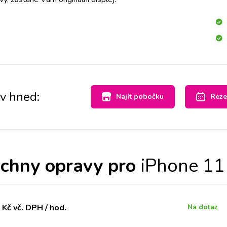
av hned:
Najít pobočku
Reze
chny opravy pro
iPhone 11
Kč vč. DPH / hod.
Na dotaz