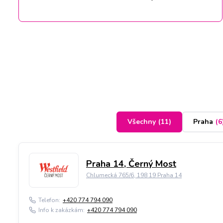
Všechny
(
11
)
Praha
(
6
Praha 14, Černý Most
Chlumecká 765/6, 198 19 Praha 14
Telefon:
+420 774 794 090
Info k zakázkám:
+420 774 794 090