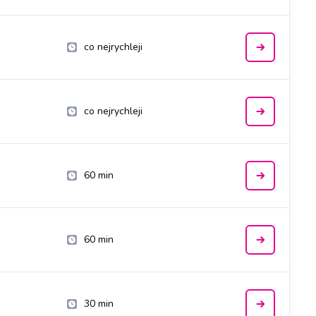
co nejrychleji
co nejrychleji
60 min
60 min
30 min