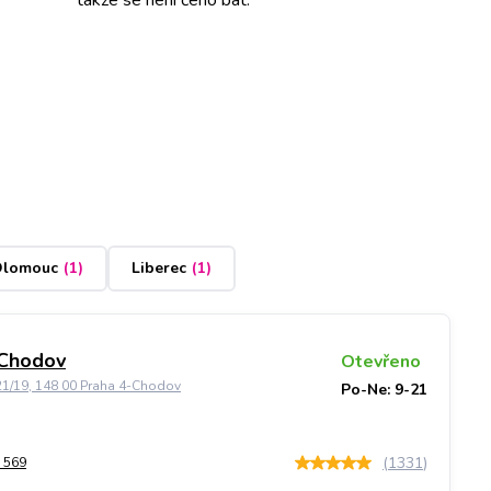
lomouc
(
1
)
Liberec
(
1
)
 Chodov
Otevřeno
21/19, 148 00 Praha 4-Chodov
Po-Ne: 9-21
(
1331
)
 569