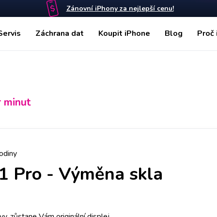
Zánovní iPhony za nejlepší cenu!
Servis
Záchrana dat
Koupit iPhone
Blog
Proč 
r minut
odiny
1 Pro
-
Výměna skla
y, zůstane Vám originální displej.