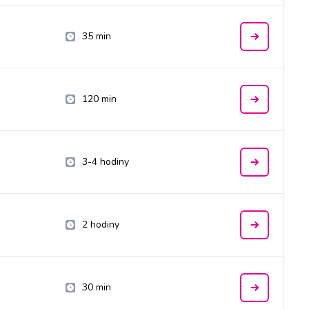
35 min
120 min
3-4 hodiny
2 hodiny
30 min