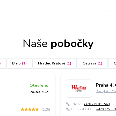
Naše
pobočky
)
Brno
(
1
)
Hradec Králové
(
1
)
Ostrava
(
1
)
O
Praha 4,
Otevřeno
Roztylská 23
Po-Ne: 9-21
Telefon:
+420 775 853 568
(
126
)
Info k zakázkám:
+420 775 853