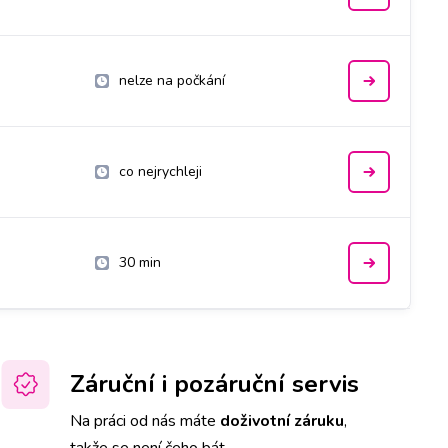
nelze na počkání
co nejrychleji
30 min
Záruční i pozáruční servis
Na práci od nás máte
doživotní záruku
,
takže se není čeho bát.