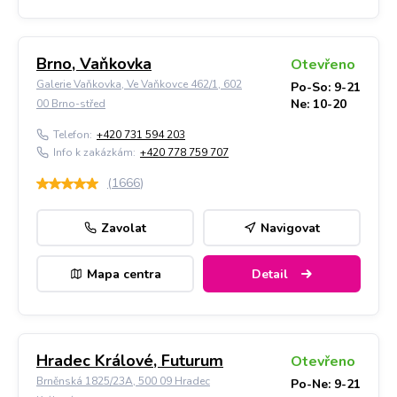
Brno, Vaňkovka
Otevřeno
Galerie Vaňkovka, Ve Vaňkovce 462/1, 602
Po-So: 9-21
Ne: 10-20
00 Brno-střed
Telefon:
+420 731 594 203
Info k zakázkám:
+420 778 759 707
(
1666
)
Zavolat
Navigovat
Mapa centra
Detail
Hradec Králové, Futurum
Otevřeno
Brněnská 1825/23A, 500 09 Hradec
Po-Ne: 9-21