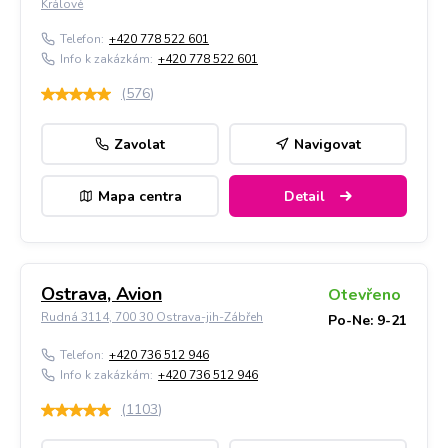
Králové
Telefon:
+420 778 522 601
Info k zakázkám:
+420 778 522 601
(
576
)
Zavolat
Navigovat
Mapa centra
Detail
Ostrava, Avion
Otevřeno
Rudná 3114, 700 30 Ostrava-jih-Zábřeh
Po-Ne: 9-21
Telefon:
+420 736 512 946
Info k zakázkám:
+420 736 512 946
(
1103
)