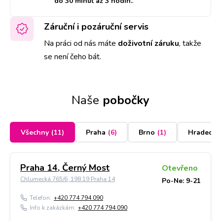
do 30 minut až 3 hodin.
.
Záruční i pozáruční servis
Na práci od nás máte
doživotní záruku
,
takže
se není čeho bát.
Naše
pobočky
Všechny
(
11
)
Praha
(
6
)
Brno
(
1
)
Hradec K
Praha 14, Černý Most
Otevřeno
Chlumecká 765/6, 198 19 Praha 14
Po-Ne: 9-21
Telefon:
+420 774 794 090
Info k zakázkám:
+420 774 794 090