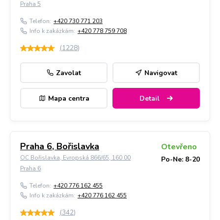
Praha 5
Telefon:
+420 730 771 203
Info k zakázkám:
+420 778 759 708
(
1228
)
Zavolat
Navigovat
Mapa centra
Detail
Praha 6, Bořislavka
Otevřeno
OC Bořislavka, Evropská 866/65, 160 00
Po-Ne: 8-20
Praha 6
Telefon:
+420 776 162 455
Info k zakázkám:
+420 776 162 455
(
342
)