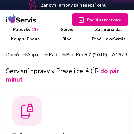
Zánovní iPhony za nejlepší cenu!
Rychlá rezervace
Pobočky
(11)
Servis
Záchrana dat
Koupit iPhone
Blog
Proč iLoveServis
Domů
Apple
iPad
iPad Pro 9.7 (2016) - A1673,
Servisní opravy v Praze i celé ČR
do pár
minut