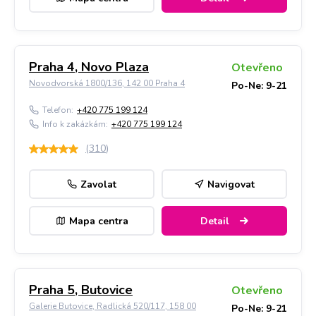
Praha 4, Novo Plaza
Otevřeno
Novodvorská 1800/136, 142 00 Praha 4
Po-Ne: 9-21
Telefon:
+420 775 199 124
Info k zakázkám:
+420 775 199 124
(
310
)
Zavolat
Navigovat
Mapa centra
Detail
Praha 5, Butovice
Otevřeno
Galerie Butovice, Radlická 520/117, 158 00
Po-Ne: 9-21