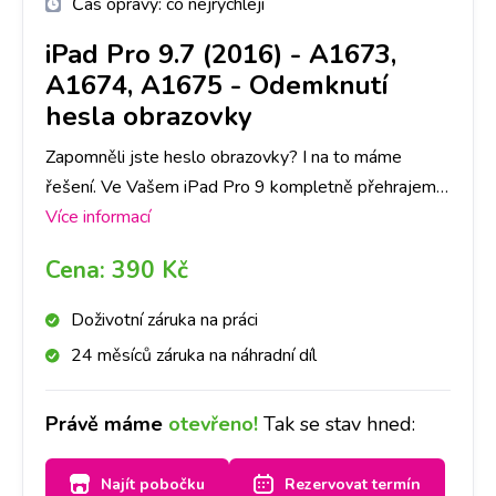
Čas opravy:
co nejrychleji
iPad Pro 9.7 (2016) - A1673,
A1674, A1675
-
Odemknutí
hesla obrazovky
Zapomněli jste heslo obrazovky? I na to máme
řešení. Ve Vašem iPad Pro 9 kompletně přehrajeme
software a telefon bude jako nový! Rozhodně ovšem
Více informací
doporučujeme zálohu dat v telefonu. Vzhledem k
Cena:
390 Kč
tomu, že heslo obrazovky slouží jako ochrana všech
dat, se při přehrání SW data automaticky smažou.
Doživotní záruka na práci
24 měsíců záruka na náhradní díl
Právě máme
otevřeno!
Tak se stav hned:
Najít pobočku
Rezervovat termín