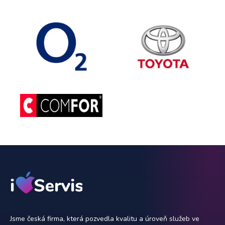
Jsme česká firma, která pozvedla kvalitu a úroveň služeb ve