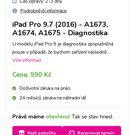
Čas opravy:
2-3 dny
Podrobnější informace
iPad Pro 9.7 (2016) - A1673,
A1674, A1675
-
Diagnostika
U modelu iPad Pro 9 je diagnostika zpoplatněná
pouze v případě, že bychom zařízení následně
neopravovali a to částkou dle ceníku. V opačném
Více informací
případě je, v rámci opravy, ZDARMA. Primárně je
Cena:
590 Kč
nutné provedení diagnostiky u nás na pobočce,
abychom dokázali přesně určit, co danou závadu
Doživotní záruka na práci
způsobuje. Následně, po jejím provedení, se s Vámi
24 měsíců záruka na náhradní díl
spojíme a domluvíme se ohledně dalšího postupu
opravy. Bez Vašeho souhlasu další opravy provádět
Právě máme
otevřeno!
Tak se stav hned:
nebudeme. Při diagnostice záleží také na míře
poškození Vašeho iPad Pro 9, časově cca na 1-3
Najít pobočku
Rezervovat termín
dny.