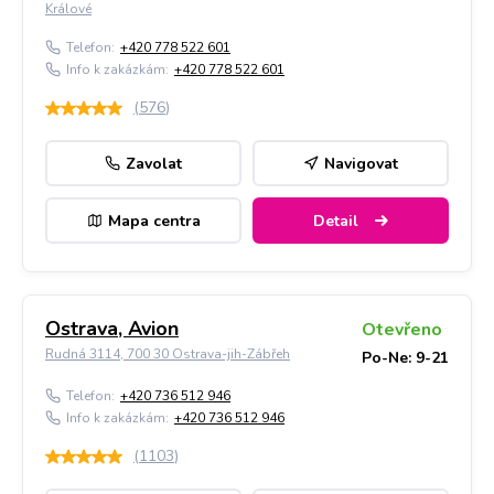
Králové
Telefon:
+420 778 522 601
Info k zakázkám:
+420 778 522 601
(
576
)
Zavolat
Navigovat
Mapa centra
Detail
Ostrava, Avion
Otevřeno
Rudná 3114, 700 30 Ostrava-jih-Zábřeh
Po-Ne: 9-21
Telefon:
+420 736 512 946
Info k zakázkám:
+420 736 512 946
(
1103
)