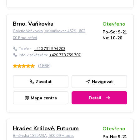
Brno, Vaňkovka
Otevřeno
Galerie Vaňkovka, Ve Vaňkovce 462/1, 602
Po-So: 9-21
Ne: 10-20
00 Brno-střed
Telefon:
+420 731 594 203
Info k zakázkám:
+420 778 759 707
(
1666
)
Zavolat
Navigovat
Mapa centra
Detail
Hradec Králové, Futurum
Otevřeno
Brněnská 1825/23A, 500 09 Hradec
Po-Ne: 9-21