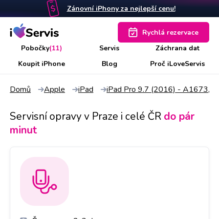
Zánovní iPhony za nejlepší cenu!
Rychlá rezervace
Pobočky
(11)
Servis
Záchrana dat
Koupit iPhone
Blog
Proč iLoveServis
Domů
Apple
iPad
iPad Pro 9.7 (2016) - A1673,
Servisní opravy v Praze i celé ČR
do pár
minut