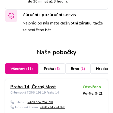
do 30 minut až 3 hodin.
.
Záruční i pozáruční servis
Na práci od nás máte
doživotní záruku
,
takže
se není čeho bát.
Naše
pobočky
Všechny
(
11
)
Praha
(
6
)
Brno
(
1
)
Hradec K
Praha 14, Černý Most
Otevřeno
Chlumecká 765/6, 198 19 Praha 14
Po-Ne: 9-21
Telefon:
+420 774 794 090
Info k zakázkám:
+420 774 794 090