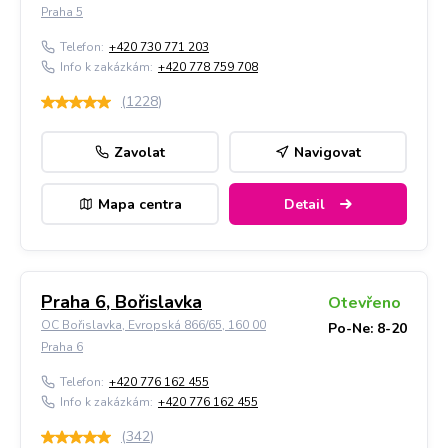
Praha 5
Telefon:
+420 730 771 203
Info k zakázkám:
+420 778 759 708
(
1228
)
Zavolat
Navigovat
Mapa centra
Detail
Praha 6, Bořislavka
Otevřeno
OC Bořislavka, Evropská 866/65, 160 00
Po-Ne: 8-20
Praha 6
Telefon:
+420 776 162 455
Info k zakázkám:
+420 776 162 455
(
342
)