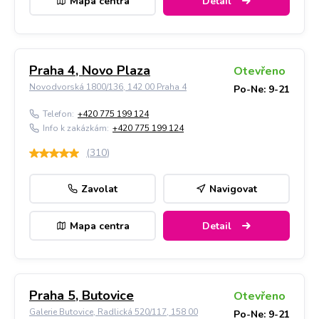
Mapa centra
Detail
Praha 4, Novo Plaza
Otevřeno
Novodvorská 1800/136, 142 00 Praha 4
Po-Ne: 9-21
Telefon:
+420 775 199 124
Info k zakázkám:
+420 775 199 124
(
310
)
Zavolat
Navigovat
Mapa centra
Detail
Praha 5, Butovice
Otevřeno
Galerie Butovice, Radlická 520/117, 158 00
Po-Ne: 9-21