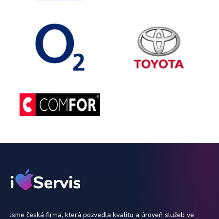
Jsme česká firma, která pozvedla kvalitu a úroveň služeb ve