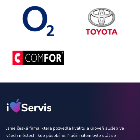
Jsme česká firma, která pozvedla kvalitu a úroveň služeb ve
všech městech, kde působíme. Naším cílem bylo stát se