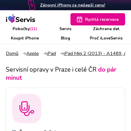
Zánovní iPhony za nejlepší cenu!
Rychlá rezervace
Pobočky
(11)
Servis
Záchrana dat
Koupit iPhone
Blog
Proč iLoveServis
Domů
Apple
iPad
iPad Mini 2 (2013) - A1489, A
Servisní opravy v Praze i celé ČR
do pár
minut