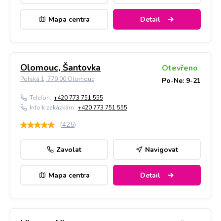
Mapa centra
Detail
Olomouc, Šantovka
Otevřeno
Polská 1, 779 00 Olomouc
Po-Ne: 9-21
Telefon:
+420 773 751 555
Info k zakázkám:
+420 773 751 555
(
425
)
Zavolat
Navigovat
Mapa centra
Detail