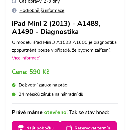
Čas opravy:
2-3 dny
Podrobnější informace
iPad Mini 2 (2013) - A1489,
A1490
-
Diagnostika
U modelu iPad Mini 3 A1599 A1600 je diagnostika
zpoplatněná pouze v případě, že bychom zařízení
následně neopravovali a to částkou dle ceníku. V
Více informací
opačném případě je, v rámci opravy, ZDARMA.
Cena:
590 Kč
Primárně je nutné provedení diagnostiky u nás na
pobočce, abychom dokázali přesně určit, co danou
Doživotní záruka na práci
závadu způsobuje. Následně, po jejím provedení, se
24 měsíců záruka na náhradní díl
s Vámi spojíme a domluvíme se ohledně dalšího
postupu opravy. Bez Vašeho souhlasu další opravy
Právě máme
otevřeno!
Tak se stav hned:
provádět nebudeme. Při diagnostice záleží také na
míře poškození Vašeho iPad Mini 3 A1599 A1600,
Najít pobočku
Rezervovat termín
časově cca na 1-3 dny.