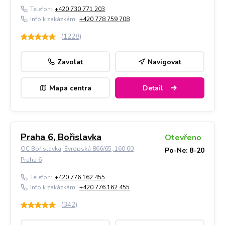
Telefon:
+420 730 771 203
Info k zakázkám:
+420 778 759 708
(
1228
)
Zavolat
Navigovat
Mapa centra
Detail
Praha 6, Bořislavka
Otevřeno
OC Bořislavka, Evropská 866/65, 160 00
Po-Ne: 8-20
Praha 6
Telefon:
+420 776 162 455
Info k zakázkám:
+420 776 162 455
(
342
)