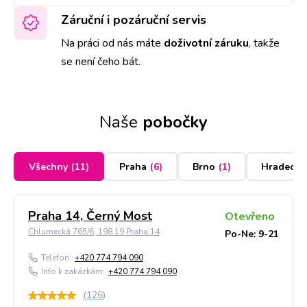
Záruční i pozáruční servis
Na práci od nás máte
doživotní záruku
,
takže
se není čeho bát.
Naše
pobočky
Všechny
(
11
)
Praha
(
6
)
Brno
(
1
)
Hradec K
Praha 14, Černý Most
Otevřeno
Chlumecká 765/6, 198 19 Praha 14
Po-Ne: 9-21
Telefon:
+420 774 794 090
Info k zakázkám:
+420 774 794 090
(
126
)