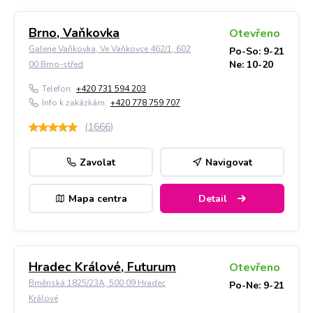
Brno, Vaňkovka
Otevřeno
Galerie Vaňkovka, Ve Vaňkovce 462/1, 602
Po-So: 9-21
Ne: 10-20
00 Brno-střed
Telefon:
+420 731 594 203
Info k zakázkám:
+420 778 759 707
(
1666
)
Zavolat
Navigovat
Mapa centra
Detail
Hradec Králové, Futurum
Otevřeno
Brněnská 1825/23A, 500 09 Hradec
Po-Ne: 9-21
Králové