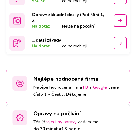
950 Kč
co nejrychleji
Opravy základní desky iPad Mini 1,
2
Na dotaz
Nelze na počkání.
... další závady
Na dotaz
co nejrychleji
Nejlépe hodnocená firma
Nejlépe hodnocená firma
FB
a
Google
.
Jsme
číslo 1 v Česku. Děkujeme.
Opravy na počkání
Téměř
všechny opravy
zvládneme
do 30 minut až 3 hodin.
.