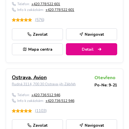
Telefon:
+420 778 522 601
Info k zakázkám:
+420 778 522 601
(
576
)
Zavolat
Navigovat
Mapa centra
Detail
Ostrava, Avion
Otevřeno
Rudná 3114, 700 30 Ostrava-jih-Zábřeh
Po-Ne: 9-21
Telefon:
+420 736 512 946
Info k zakázkám:
+420 736 512 946
(
1103
)
Zavolat
Navigovat