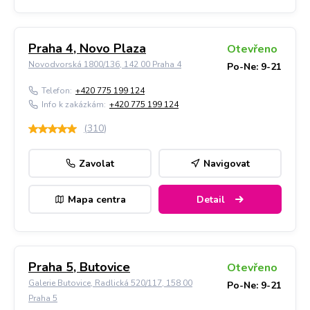
Praha 4, Novo Plaza
Otevřeno
Novodvorská 1800/136, 142 00 Praha 4
Po-Ne: 9-21
Telefon:
+420 775 199 124
Info k zakázkám:
+420 775 199 124
(
310
)
Zavolat
Navigovat
Mapa centra
Detail
Praha 5, Butovice
Otevřeno
Galerie Butovice, Radlická 520/117, 158 00
Po-Ne: 9-21
Praha 5