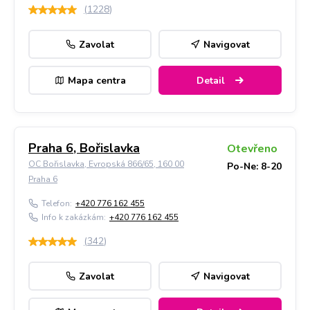
(
1228
)
Zavolat
Navigovat
Mapa centra
Detail
Praha 6, Bořislavka
Otevřeno
OC Bořislavka, Evropská 866/65, 160 00
Po-Ne: 8-20
Praha 6
Telefon:
+420 776 162 455
Info k zakázkám:
+420 776 162 455
(
342
)
Zavolat
Navigovat