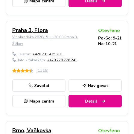
Mapa centra
Detail
Praha 3, Flora
Otevřeno
Vinohradská 2828/151, 130 00 Praha 3-
Po-So: 9-21
Ne: 10-21
Žižkov
Telefon:
+420 731 435 203
Info k zakázkám:
+420 778 776 241
(
1319
)
Zavolat
Navigovat
Mapa centra
Detail
Brno, Vaňkovka
Otevřeno