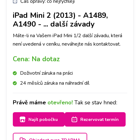
Čas opravy:
co nejrychleji
iPad Mini 2 (2013) - A1489,
A1490
-
... další závady
Máte-li na Vašem iPad Mini 1/2 další závadu, která
není uvedená v ceníku, neváhejte nás kontaktovat.
Cena:
Na dotaz
Doživotní záruka na práci
24 měsíců záruka na náhradní díl
Právě máme
otevřeno!
Tak se stav hned:
Najít pobočku
Rezervovat termín