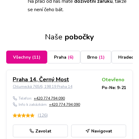
Na práci od nás máte
doživotní záruku
,
takže
se není čeho bát.
Naše
pobočky
Všechny
(
11
)
Praha
(
6
)
Brno
(
1
)
Hradec K
Praha 14, Černý Most
Otevřeno
Chlumecká 765/6, 198 19 Praha 14
Po-Ne: 9-21
Telefon:
+420 774 794 090
Info k zakázkám:
+420 774 794 090
(
126
)
Zavolat
Navigovat