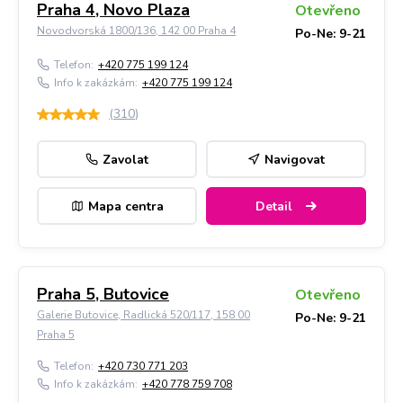
Praha 4, Novo Plaza
Otevřeno
Novodvorská 1800/136, 142 00 Praha 4
Po-Ne: 9-21
Telefon:
+420 775 199 124
Info k zakázkám:
+420 775 199 124
(
310
)
Zavolat
Navigovat
Mapa centra
Detail
Praha 5, Butovice
Otevřeno
Galerie Butovice, Radlická 520/117, 158 00
Po-Ne: 9-21
Praha 5
Telefon:
+420 730 771 203
Info k zakázkám:
+420 778 759 708