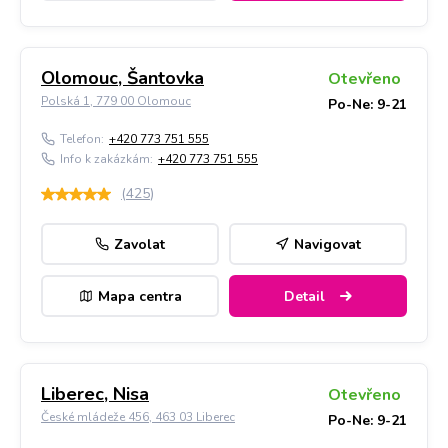
Olomouc, Šantovka
Otevřeno
Polská 1, 779 00 Olomouc
Po-Ne: 9-21
Telefon:
+420 773 751 555
Info k zakázkám:
+420 773 751 555
(
425
)
Zavolat
Navigovat
Mapa centra
Detail
Liberec, Nisa
Otevřeno
České mládeže 456, 463 03 Liberec
Po-Ne: 9-21