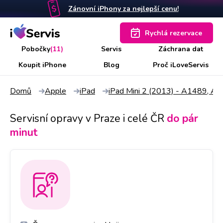
Zánovní iPhony za nejlepší cenu!
Rychlá rezervace
Pobočky
(11)
Servis
Záchrana dat
Koupit iPhone
Blog
Proč iLoveServis
Domů
Apple
iPad
iPad Mini 2 (2013) - A1489, A
Servisní opravy v Praze i celé ČR
do pár
minut