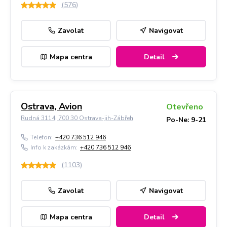
(
576
)
Zavolat
Navigovat
Mapa centra
Detail
Ostrava, Avion
Otevřeno
Rudná 3114, 700 30 Ostrava-jih-Zábřeh
Po-Ne: 9-21
Telefon:
+420 736 512 946
Info k zakázkám:
+420 736 512 946
(
1103
)
Zavolat
Navigovat
Mapa centra
Detail