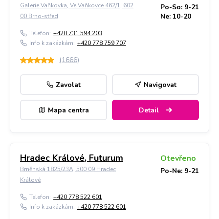
Galerie Vaňkovka, Ve Vaňkovce 462/1, 602
Po-So: 9-21
Ne: 10-20
00 Brno-střed
Telefon:
+420 731 594 203
Info k zakázkám:
+420 778 759 707
(
1666
)
Zavolat
Navigovat
Mapa centra
Detail
Hradec Králové, Futurum
Otevřeno
Brněnská 1825/23A, 500 09 Hradec
Po-Ne: 9-21
Králové
Telefon:
+420 778 522 601
Info k zakázkám:
+420 778 522 601