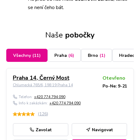
se není čeho bát.
Naše
pobočky
Všechny
(
11
)
Praha
(
6
)
Brno
(
1
)
Hradec K
Praha 14, Černý Most
Otevřeno
Chlumecká 765/6, 198 19 Praha 14
Po-Ne: 9-21
Telefon:
+420 774 794 090
Info k zakázkám:
+420 774 794 090
(
126
)
Zavolat
Navigovat