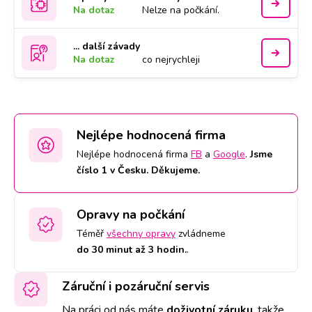
Na dotaz
Nelze na počkání.
... další závady
Na dotaz
co nejrychleji
Nejlépe hodnocená firma
Nejlépe hodnocená firma
FB
a
Google
.
Jsme
číslo 1 v Česku. Děkujeme.
Opravy na počkání
Téměř
všechny opravy
zvládneme
do 30 minut až 3 hodin.
.
Záruční i pozáruční servis
Na práci od nás máte
doživotní záruku
,
takže