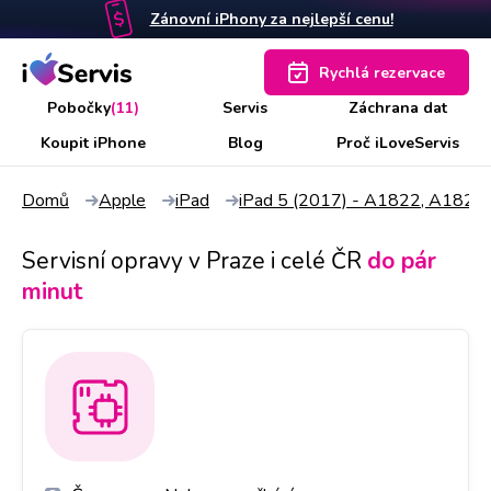
Zánovní iPhony za nejlepší cenu!
Rychlá rezervace
Pobočky
(11)
Servis
Záchrana dat
Koupit iPhone
Blog
Proč iLoveServis
Domů
Apple
iPad
iPad 5 (2017) - A1822, A1823
Servisní opravy v Praze i celé ČR
do pár
minut