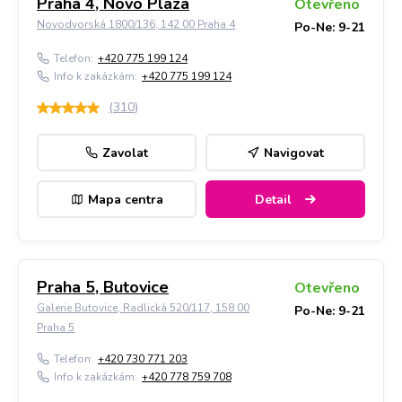
Praha 4, Novo Plaza
Otevřeno
Novodvorská 1800/136, 142 00 Praha 4
Po-Ne: 9-21
Telefon:
+420 775 199 124
Info k zakázkám:
+420 775 199 124
(
310
)
Zavolat
Navigovat
Mapa centra
Detail
Praha 5, Butovice
Otevřeno
Galerie Butovice, Radlická 520/117, 158 00
Po-Ne: 9-21
Praha 5
Telefon:
+420 730 771 203
Info k zakázkám:
+420 778 759 708