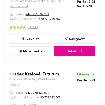
Galerie Vaňkovka, Ve Vaňkovce 462/1, 602
Po-So: 9-21
Ne: 10-20
00 Brno-střed
Telefon:
+420 731 594 203
Info k zakázkám:
+420 778 759 707
(
1666
)
Zavolat
Navigovat
Mapa centra
Detail
Hradec Králové, Futurum
Otevřeno
Brněnská 1825/23A, 500 09 Hradec
Po-Ne: 9-21
Králové
Telefon:
+420 778 522 601
Info k zakázkám:
+420 778 522 601