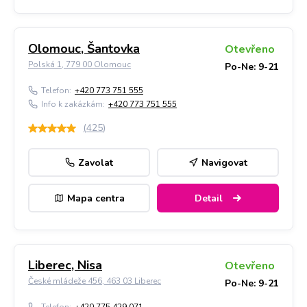
Olomouc, Šantovka
Otevřeno
Polská 1, 779 00 Olomouc
Po-Ne: 9-21
Telefon:
+420 773 751 555
Info k zakázkám:
+420 773 751 555
(
425
)
Zavolat
Navigovat
Mapa centra
Detail
Liberec, Nisa
Otevřeno
České mládeže 456, 463 03 Liberec
Po-Ne: 9-21