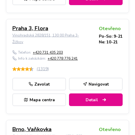
Praha 3, Flora
Otevřeno
Vinohradská 2828/151, 130 00 Praha 3-
Po-So: 9-21
Ne: 10-21
Žižkov
Telefon:
+420 731 435 203
Info k zakázkám:
+420 778 776 241
(
1319
)
Zavolat
Navigovat
Mapa centra
Detail
Brno, Vaňkovka
Otevřeno