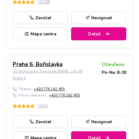
(
1228
)
Zavolat
Navigovat
Mapa centra
Detail
Praha 6, Bořislavka
Otevřeno
OC Bořislavka, Evropská 866/65, 160 00
Po-Ne: 8-20
Praha 6
Telefon:
+420 776 162 455
Info k zakázkám:
+420 776 162 455
(
342
)
Zavolat
Navigovat
Mapa centra
Detail