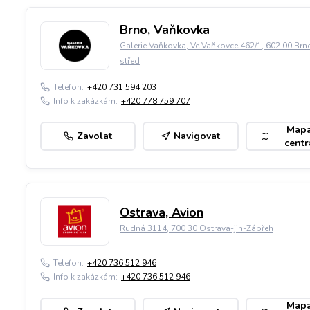
Brno, Vaňkovka
Galerie Vaňkovka, Ve Vaňkovce 462/1, 602 00 Brn
střed
Telefon:
+420 731 594 203
Info k zakázkám:
+420 778 759 707
Map
Zavolat
Navigovat
centr
Ostrava, Avion
Rudná 3114, 700 30 Ostrava-jih-Zábřeh
Telefon:
+420 736 512 946
Info k zakázkám:
+420 736 512 946
Map