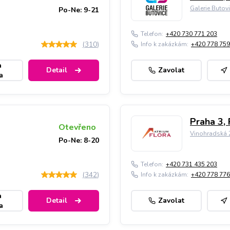
Galerie Butov
Po-Ne: 9-21
Telefon:
+420 730 771 203
(
310
)
Info k zakázkám:
+420 778 759
a
Detail
Zavolat
a
Praha 3, 
Otevřeno
Vinohradská 2
Po-Ne: 8-20
Telefon:
+420 731 435 203
(
342
)
Info k zakázkám:
+420 778 776
a
Detail
Zavolat
a