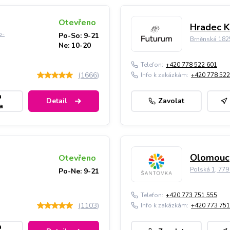
Otevřeno
Hradec K
o-
Po-So: 9-21
Brněnská 182
Ne: 10-20
Telefon:
+420 778 522 601
(
1666
)
Info k zakázkám:
+420 778 522
a
Detail
Zavolat
a
Olomouc,
Otevřeno
Polská 1, 77
Po-Ne: 9-21
Telefon:
+420 773 751 555
(
1103
)
Info k zakázkám:
+420 773 751
a