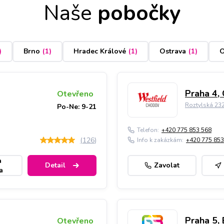
Naše
pobočky
)
Brno
(
1
)
Hradec Králové
(
1
)
Ostrava
(
1
)
O
Praha 4,
Otevřeno
Roztylská 23
Po-Ne: 9-21
Telefon:
+420 775 853 568
(
126
)
Info k zakázkám:
+420 775 853
a
Detail
Zavolat
a
Praha 5, 
Otevřeno