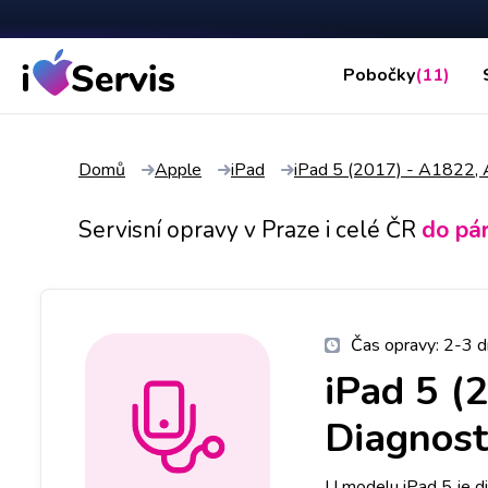
Pobočky
(11)
Domů
Apple
iPad
iPad 5 (2017) - A1822,
Servisní opravy v Praze i celé ČR
do pá
Čas opravy:
2-3 d
iPad 5 (
Diagnost
U modelu iPad 5 je d