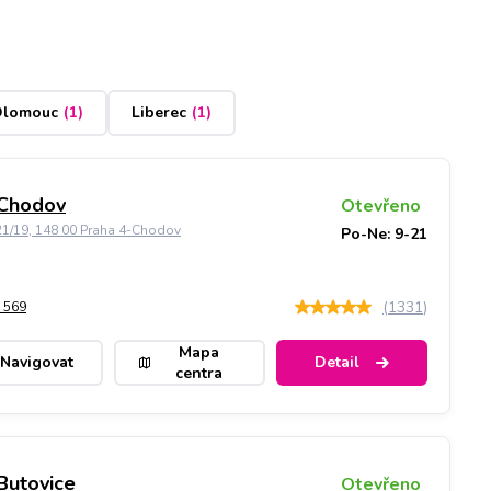
lomouc
(
1
)
Liberec
(
1
)
 Chodov
Otevřeno
21/19, 148 00 Praha 4-Chodov
Po-Ne: 9-21
(
1331
)
 569
Mapa
Navigovat
Detail
centra
Butovice
Otevřeno