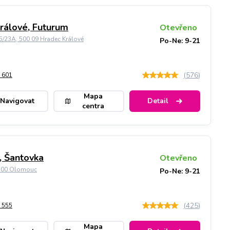
rálové, Futurum
Otevřeno
5/23A, 500 09 Hradec Králové
Po-Ne: 9-21
(
576
)
 601
Mapa
Navigovat
Detail
centra
 Šantovka
Otevřeno
9 00 Olomouc
Po-Ne: 9-21
(
425
)
 555
Mapa