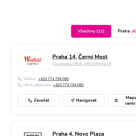
Všechny
(
11
)
Praha
(
6
Praha 14, Černý Most
Chlumecká 765/6, 198 19 Praha 14
Telefon:
+420 774 794 090
Info k zakázkám:
+420 774 794 090
Map
Zavolat
Navigovat
centr
Praha 4, Novo Plaza