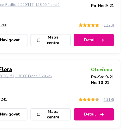
ice, Radlická 520/117, 158 00 Praha 5
Po-Ne: 9-21
(
1228
)
 708
Mapa
Navigovat
Detail
centra
Flora
Otevřeno
828/151, 130 00 Praha 3-Žižkov
Po-So: 9-21
Ne: 10-21
(
1319
)
 241
Mapa
Navigovat
Detail
centra