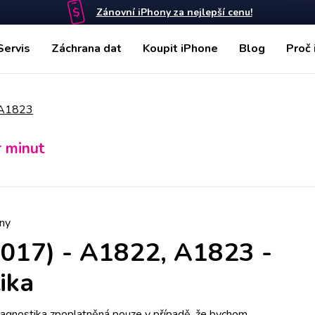
Zánovní iPhony za nejlepší cenu!
Servis
Záchrana dat
Koupit iPhone
Blog
Proč 
 A1823
r minut
ny
2017) - A1822, A1823
-
ika
iagnostika zpoplatněná pouze v případě, že bychom