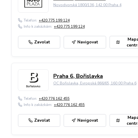
Novodvorská 1800/136, 142 00 Praha 4
Telefon:
+420 775 199 124
Info k zakázkám:
+420 775 199 124
Map
Zavolat
Navigovat
centr
Praha 6, Bořislavka
OC Bořislavka, Evropská 866/65, 160 00 Praha 6
Telefon:
+420 776 162 455
Info k zakázkám:
+420 776 162 455
Map
Zavolat
Navigovat
centr