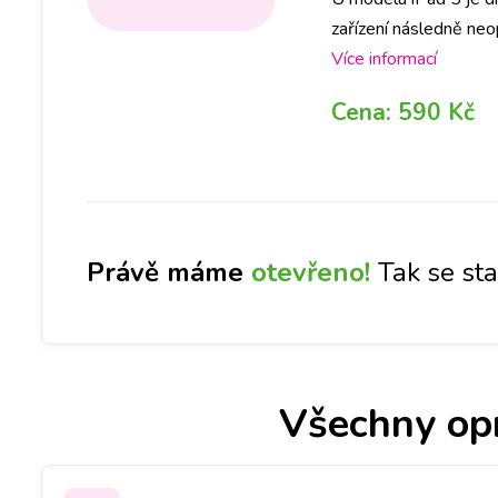
zařízení následně neo
rámci opravy, ZDARMA
Více informací
pobočce, abychom dok
Cena:
590 Kč
po jejím provedení, 
opravy. Bez Vašeho s
záleží také na míře p
Právě máme
otevřeno!
Tak se st
Všechny op