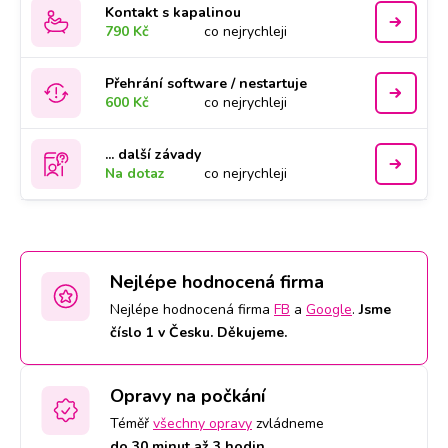
Kontakt s kapalinou
790 Kč
co nejrychleji
Přehrání software / nestartuje
600 Kč
co nejrychleji
... další závady
Na dotaz
co nejrychleji
Nejlépe hodnocená firma
Nejlépe hodnocená firma
FB
a
Google
.
Jsme
číslo 1 v Česku. Děkujeme.
Opravy na počkání
Téměř
všechny opravy
zvládneme
do 30 minut až 3 hodin.
.