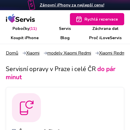
Zánovní iPhony za nejlepší cenu!
Rychlá rezervace
Pobočky
(11)
Servis
Záchrana dat
Koupit iPhone
Blog
Proč iLoveServis
Domů
Xiaomi
modely Xiaomi Redmi
Xiaomi Redmi 
Servisní opravy v Praze i celé ČR
do pár
minut