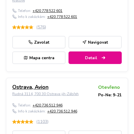
Králové
Telefon:
+420 778 522 601
Info k zakázkám:
+420 778 522 601
(
576
)
Zavolat
Navigovat
Mapa centra
Detail
Ostrava, Avion
Otevřeno
Rudná 3114, 700 30 Ostrava-jih-Zábřeh
Po-Ne: 9-21
Telefon:
+420 736 512 946
Info k zakázkám:
+420 736 512 946
(
1103
)