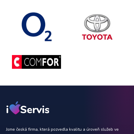
Jsme česká firma, která pozvedla kvalitu a úroveň služeb ve