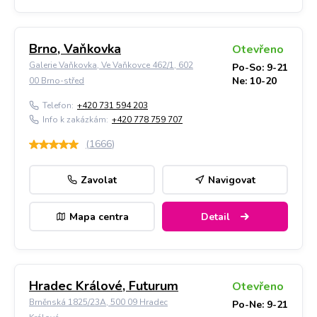
Brno, Vaňkovka
Otevřeno
Galerie Vaňkovka, Ve Vaňkovce 462/1, 602
Po-So: 9-21
Ne: 10-20
00 Brno-střed
Telefon:
+420 731 594 203
Info k zakázkám:
+420 778 759 707
(
1666
)
Zavolat
Navigovat
Mapa centra
Detail
Hradec Králové, Futurum
Otevřeno
Brněnská 1825/23A, 500 09 Hradec
Po-Ne: 9-21