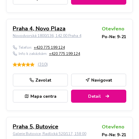
Praha 4, Novo Plaza
Otevřeno
Novodvorská 1800/136, 142 00 Praha 4
Po-Ne: 9-21
Telefon:
+420 775 199 124
Info k zakázkám:
+420 775 199 124
(
310
)
Zavolat
Navigovat
Mapa centra
Detail
Praha 5, Butovice
Otevřeno
Galerie Butovice, Radlická 520/117, 158 00
Po-Ne: 9-21