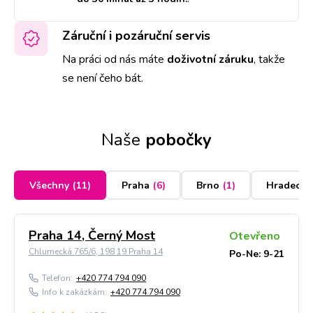
Záruční i pozáruční servis
Na práci od nás máte
doživotní záruku
,
takže
se není čeho bát.
Naše
pobočky
Všechny
(
11
)
Praha
(
6
)
Brno
(
1
)
Hradec K
Praha 14, Černý Most
Otevřeno
Chlumecká 765/6, 198 19 Praha 14
Po-Ne: 9-21
Telefon:
+420 774 794 090
Info k zakázkám:
+420 774 794 090