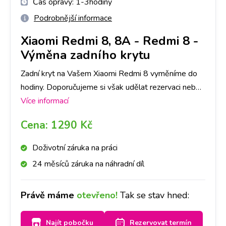
Čas opravy:
1-3hodiny
Podrobnější informace
Xiaomi Redmi 8, 8A
-
Redmi 8 -
Výměna zadního krytu
Zadní kryt na Vašem Xiaomi Redmi 8 vyměníme do
hodiny. Doporučujeme si však udělat rezervaci nebo
zavolat na vybranou pobočku, ať pro Vás máme
Více informací
připravený díl ve Vámi požadované barvě.
Cena:
1290 Kč
Doživotní záruka na práci
24 měsíců záruka na náhradní díl
Právě máme
otevřeno!
Tak se stav hned:
Najít pobočku
Rezervovat termín