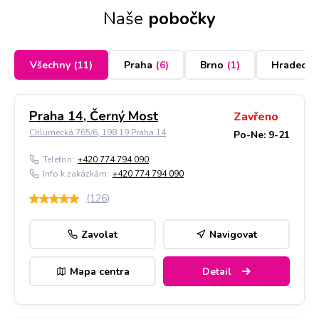
Naše
pobočky
Všechny
(
11
)
Praha
(
6
)
Brno
(
1
)
Hradec K
Praha 14, Černý Most
Zavřeno
Chlumecká 765/6, 198 19 Praha 14
Po-Ne: 9-21
Telefon:
+420 774 794 090
Info k zakázkám:
+420 774 794 090
(
126
)
Zavolat
Navigovat
Mapa centra
Detail