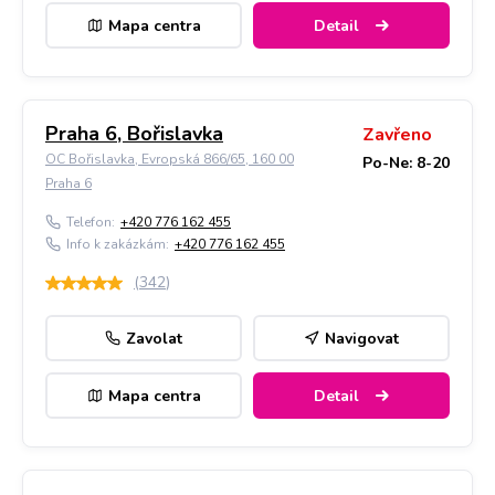
Mapa centra
Detail
Praha 6, Bořislavka
Zavřeno
OC Bořislavka, Evropská 866/65, 160 00
Po-Ne: 8-20
Praha 6
Telefon:
+420 776 162 455
Info k zakázkám:
+420 776 162 455
(
342
)
Zavolat
Navigovat
Mapa centra
Detail