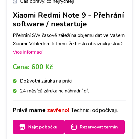
Čas opravy:
co nejrychleji
Xiaomi Redmi Note 9
-
Přehrání
software / nestartuje
Přehrání SW časově záleží na objemu dat ve Vašem
Xiaomi. Vzhledem k tomu, že heslo obrazovky slouží
jako ochrana dat ve Vašem telefonu, je nutné počítat
Více informací
se ztrátou všech dat. Doporučujeme tedy jejich
Cena:
600 Kč
zálohu.
Doživotní záruka na práci
24 měsíců záruka na náhradní díl
Právě máme
zavřeno!
Technici odpočívají.
Najít pobočku
Rezervovat termín