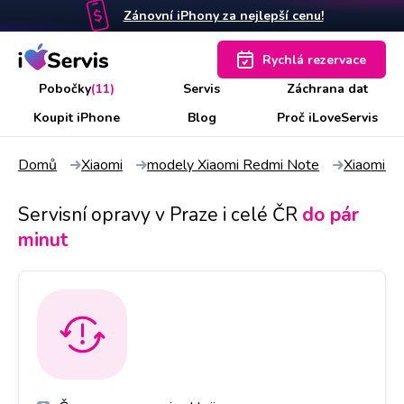
Zánovní iPhony za nejlepší cenu!
Rychlá rezervace
Pobočky
(11)
Servis
Záchrana dat
Koupit iPhone
Blog
Proč iLoveServis
Domů
Xiaomi
modely Xiaomi Redmi Note
Xiaomi R
Servisní opravy v Praze i celé ČR
do pár
minut