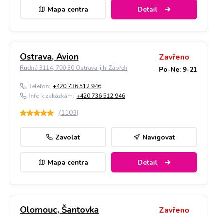
Mapa centra
Detail
Ostrava, Avion
Zavřeno
Rudná 3114, 700 30 Ostrava-jih-Zábřeh
Po-Ne: 9-21
Telefon:
+420 736 512 946
Info k zakázkám:
+420 736 512 946
(
1103
)
Zavolat
Navigovat
Mapa centra
Detail
Olomouc, Šantovka
Zavřeno