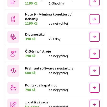
1190 Kč
1-3hodiny
Note 9 - Výměna konektoru /
nenabíjí
1190 Kč
co nejrychleji
Diagnostika
390 Kč
2-3 dny
Čištění přístroje
290 Kč
co nejrychleji
Přehrání software / nestartuje
600 Kč
co nejrychleji
Kontakt s kapalinou
790 Kč
co nejrychleji
... další závady
Na dotaz
co nejrychleji