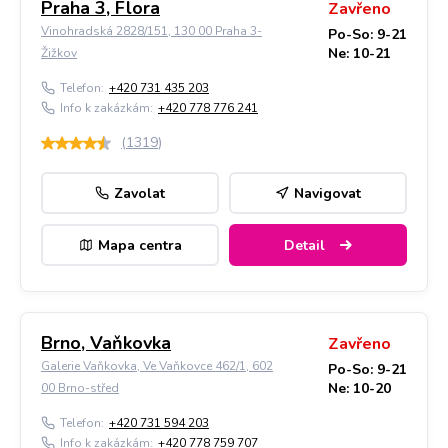
Praha 3, Flora
Zavřeno
Vinohradská 2828/151, 130 00 Praha 3-
Po-So: 9-21
Ne: 10-21
Žižkov
Telefon:
+420 731 435 203
Info k zakázkám:
+420 778 776 241
(
1319
)
Zavolat
Navigovat
Mapa centra
Detail
Brno, Vaňkovka
Zavřeno
Galerie Vaňkovka, Ve Vaňkovce 462/1, 602
Po-So: 9-21
Ne: 10-20
00 Brno-střed
Telefon:
+420 731 594 203
Info k zakázkám:
+420 778 759 707