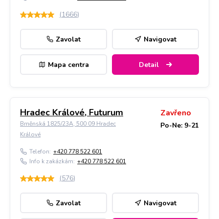
(
1666
)
Zavolat
Navigovat
Mapa centra
Detail
Hradec Králové, Futurum
Zavřeno
Brněnská 1825/23A, 500 09 Hradec
Po-Ne: 9-21
Králové
Telefon:
+420 778 522 601
Info k zakázkám:
+420 778 522 601
(
576
)
Zavolat
Navigovat