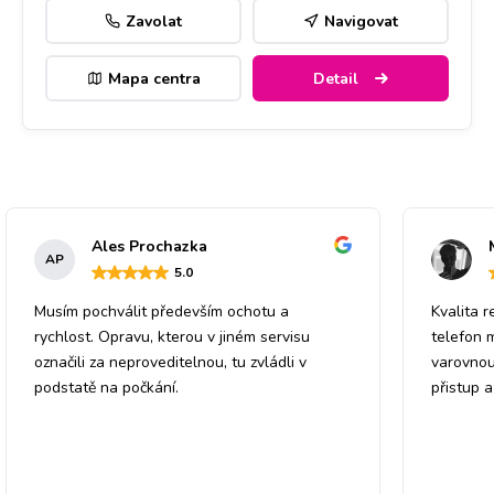
Zavolat
Navigovat
Mapa centra
Detail
Ales Prochazka
AP
5
.0
Musím pochválit především ochotu a
Kvalita r
rychlost. Opravu, kterou v jiném servisu
telefon 
označili za neproveditelnou, tu zvládli v
varovnou
podstatě na počkání.
přistup 