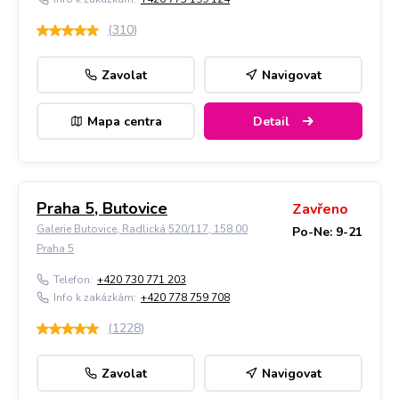
(
310
)
Zavolat
Navigovat
Mapa centra
Detail
Praha 5, Butovice
Zavřeno
Galerie Butovice, Radlická 520/117, 158 00
Po-Ne: 9-21
Praha 5
Telefon:
+420 730 771 203
Info k zakázkám:
+420 778 759 708
(
1228
)
Zavolat
Navigovat