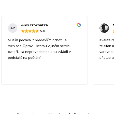
Ales Prochazka
AP
5
.0
Musím pochválit především ochotu a
Kvalita r
rychlost. Opravu, kterou v jiném servisu
telefon 
označili za neproveditelnou, tu zvládli v
varovnou
podstatě na počkání.
přistup 