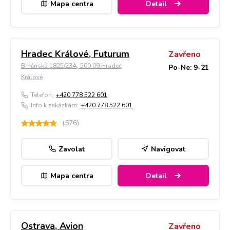
Mapa centra
Detail
Hradec Králové, Futurum
Zavřeno
Brněnská 1825/23A, 500 09 Hradec
Po-Ne: 9-21
Králové
Telefon:
+420 778 522 601
Info k zakázkám:
+420 778 522 601
(
576
)
Zavolat
Navigovat
Mapa centra
Detail
Ostrava, Avion
Zavřeno