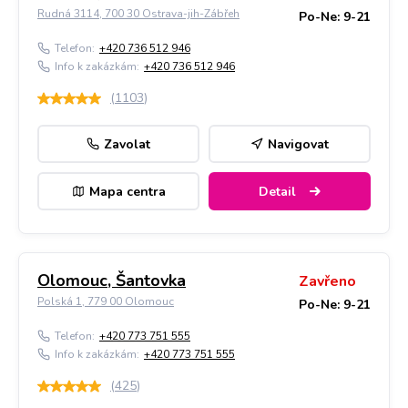
Rudná 3114, 700 30 Ostrava-jih-Zábřeh
Po-Ne: 9-21
Telefon:
+420 736 512 946
Info k zakázkám:
+420 736 512 946
(
1103
)
Zavolat
Navigovat
Mapa centra
Detail
Olomouc, Šantovka
Zavřeno
Polská 1, 779 00 Olomouc
Po-Ne: 9-21
Telefon:
+420 773 751 555
Info k zakázkám:
+420 773 751 555
(
425
)