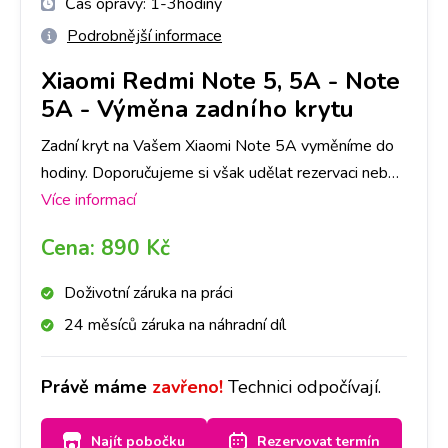
Čas opravy:
1-3hodiny
Podrobnější informace
Xiaomi Redmi Note 5, 5A
-
Note
5A - Výměna zadního krytu
Zadní kryt na Vašem Xiaomi Note 5A vyměníme do
hodiny. Doporučujeme si však udělat rezervaci nebo
zavolat na vybranou pobočku, ať pro Vás máme
Více informací
připravený díl ve Vámi požadované barvě.
Cena:
890 Kč
Doživotní záruka na práci
24 měsíců záruka na náhradní díl
Právě máme
zavřeno!
Technici odpočívají.
Najít pobočku
Rezervovat termín