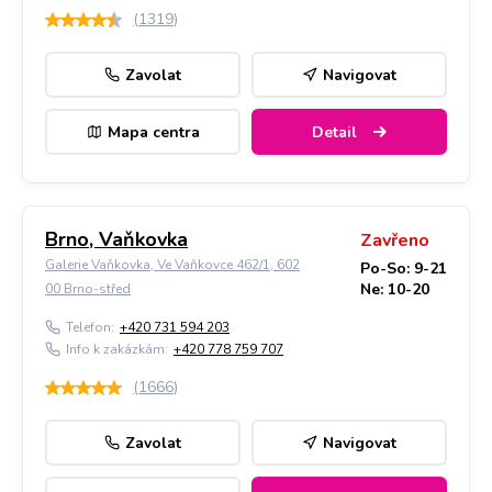
(
1319
)
Zavolat
Navigovat
Mapa centra
Detail
Brno, Vaňkovka
Zavřeno
Galerie Vaňkovka, Ve Vaňkovce 462/1, 602
Po-So: 9-21
Ne: 10-20
00 Brno-střed
Telefon:
+420 731 594 203
Info k zakázkám:
+420 778 759 707
(
1666
)
Zavolat
Navigovat