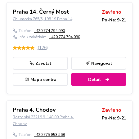
Praha 14, Černý Most
Zavřeno
Chlumecká 765/6, 198 19 Praha 14
Po-Ne: 9-21
Telefon:
+420 774 794 090
Info k zakázkám:
+420 774 794 090
(
126
)
Zavolat
Navigovat
Mapa centra
Detail
Praha 4, Chodov
Zavřeno
Roztylská 2321/19, 148 00 Praha 4-
Po-Ne: 9-21
Chodov
Telefon:
+420 775 853 568