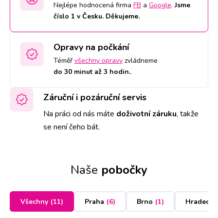
Nejlépe hodnocená firma
FB
a
Google
.
Jsme
číslo 1 v Česku. Děkujeme.
Opravy na počkání
Téměř
všechny opravy
zvládneme
do 30 minut až 3 hodin.
.
Záruční i pozáruční servis
Na práci od nás máte
doživotní záruku
,
takže
se není čeho bát.
Naše
pobočky
Všechny
(
11
)
Praha
(
6
)
Brno
(
1
)
Hradec K