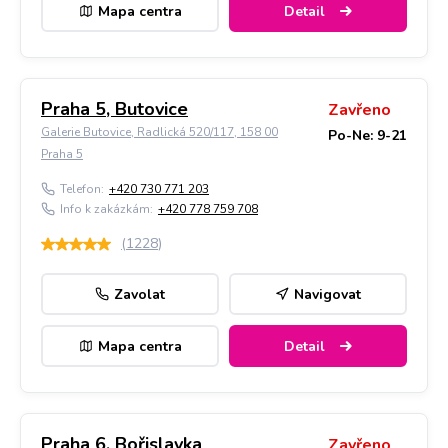
Mapa centra
Detail
Praha 5, Butovice
Zavřeno
Galerie Butovice, Radlická 520/117, 158 00
Po-Ne: 9-21
Praha 5
Telefon:
+420 730 771 203
Info k zakázkám:
+420 778 759 708
(
1228
)
Zavolat
Navigovat
Mapa centra
Detail
Praha 6, Bořislavka
Zavřeno