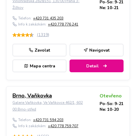
Vinohradská 2828/151, 130 00 Praha 3-
Po-So: 9-21
Ne: 10-21
Žižkov
Telefon:
+420 731 435 203
Info k zakázkám:
+420 778 776 241
(
1319
)
Zavolat
Navigovat
Mapa centra
Detail
Brno, Vaňkovka
Otevřeno
Galerie Vaňkovka, Ve Vaňkovce 462/1, 602
Po-So: 9-21
Ne: 10-20
00 Brno-střed
Telefon:
+420 731 594 203
Info k zakázkám:
+420 778 759 707