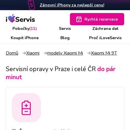
Zánovní iPhony za nejlepší cenu!
Rychlá rezervace
Pobočky
(11)
Servis
Záchrana dat
Koupit iPhone
Blog
Proč iLoveServis
Domů
Xiaomi
modely Xiaomi Mi
Xiaomi Mi 9T
Servisní opravy v Praze i celé ČR
do pár
minut