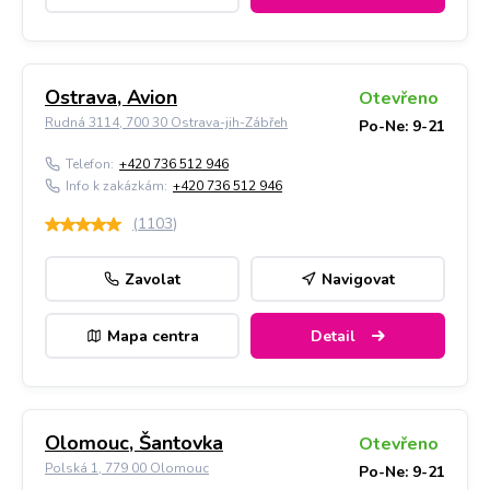
Ostrava, Avion
Otevřeno
Rudná 3114, 700 30 Ostrava-jih-Zábřeh
Po-Ne: 9-21
Telefon:
+420 736 512 946
Info k zakázkám:
+420 736 512 946
(
1103
)
Zavolat
Navigovat
Mapa centra
Detail
Olomouc, Šantovka
Otevřeno
Polská 1, 779 00 Olomouc
Po-Ne: 9-21