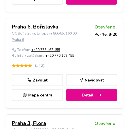
Praha 6, Bořislavka
Otevřeno
OC Bořislavka, Evropská 866/65, 160 00
Po-Ne: 8-20
Praha 6
Telefon:
+420 776 162 455
Info k zakázkám:
+420 776 162 455
(
342
)
Zavolat
Navigovat
Mapa centra
Detail
Praha 3, Flora
Otevřeno