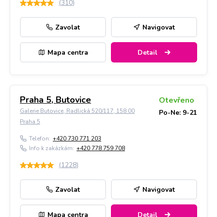
(
310
)
Zavolat
Navigovat
Mapa centra
Detail
Praha 5, Butovice
Otevřeno
Galerie Butovice, Radlická 520/117, 158 00
Po-Ne: 9-21
Praha 5
Telefon:
+420 730 771 203
Info k zakázkám:
+420 778 759 708
(
1228
)
Zavolat
Navigovat
Mapa centra
Detail