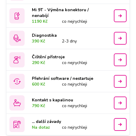
Mi 9T - Výměna konektoru /
nenabíjí
1190 Kč
co nejrychleji
Diagnostika
390 Kč
2-3 dny
Čištění přístroje
290 Kč
co nejrychleji
Přehrání software / nestartuje
600 Kč
co nejrychleji
Kontakt s kapalinou
790 Kč
co nejrychleji
... další závady
Na dotaz
co nejrychleji