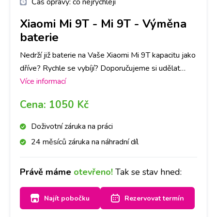
Čas opravy:
co nejrychleji
Xiaomi Mi 9T
-
Mi 9T - Výměna
baterie
Nedrží již baterie na Vaše Xiaomi Mi 9T kapacitu jako
dříve? Rychle se vybíjí? Doporučujeme si udělat
rezervaci nebo zavolat na vybranou pobočku,
Více informací
abychom měli připravenou baterii pro Váš přístroj a
Cena:
1050 Kč
do půl hodiny Vám baterii vyměníme.
Doživotní záruka na práci
24 měsíců záruka na náhradní díl
Právě máme
otevřeno!
Tak se stav hned:
Najít pobočku
Rezervovat termín