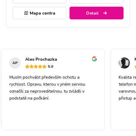
Mapa centra
Detail
Ales Prochazka
AP
5
.0
Musím pochválit především ochotu a
Kvalita r
rychlost. Opravu, kterou v jiném servisu
telefon 
označili za neproveditelnou, tu zvládli v
varovnou
podstatě na počkání.
přistup 