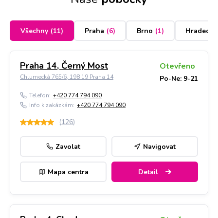
Všechny
(
11
)
Praha
(
6
)
Brno
(
1
)
Hradec K
Praha 14, Černý Most
Otevřeno
Chlumecká 765/6, 198 19 Praha 14
Po-Ne: 9-21
Telefon:
+420 774 794 090
Info k zakázkám:
+420 774 794 090
(
126
)
Zavolat
Navigovat
Mapa centra
Detail