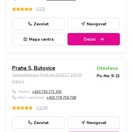
(
310
)
Zavolat
Navigovat
Mapa centra
Detail
Praha 5, Butovice
Otevřeno
Galerie Butovice, Radlická 520/117, 158 00
Po-Ne: 9-21
Praha 5
Telefon:
+420 730 771 203
Info k zakázkám:
+420 778 759 708
(
1228
)
Zavolat
Navigovat