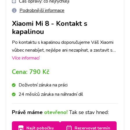
Čas opravy:
co nejrychleji
Podrobnější informace
Xiaomi Mi 8
-
Kontakt s
kapalinou
Po kontaktu s kapalinou doporučujeme Váš Xiaomi
vůbec nenabíjet, nejlépe ani nezapínat, a zastavit se
na kterékoliv naší pobočce co nejdříve to bude
Více informací
možné. Kontakt s kapalinou je průšvih, kde záleží do
Cena:
790 Kč
jaké míry kapalina přístroj poškodila. V některých
případech pro funkčnost stačí samotná deoxidace. V
Doživotní záruka na práci
některých případech je třeba následná oprava.
24 měsíců záruka na náhradní díl
Primárně provedeme deoxidaci zařízení od kapaliny,
následně Vás budeme kontaktovat, zda se
Právě máme
otevřeno!
Tak se stav hned:
deoxidace plně povedla, popř. co je třeba opravit a
za jakou cenu. O všem Vás budeme informovat.
Najít pobočku
Rezervovat termín
Jelikož se jedná o náročnější proces, doba trvání je