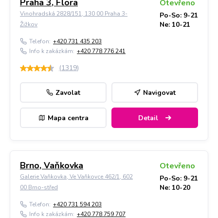
Praha 3, Flora
Otevřeno
Vinohradská 2828/151, 130 00 Praha 3-
Po-So: 9-21
Ne: 10-21
Žižkov
Telefon:
+420 731 435 203
Info k zakázkám:
+420 778 776 241
(
1319
)
Zavolat
Navigovat
Mapa centra
Detail
Brno, Vaňkovka
Otevřeno
Galerie Vaňkovka, Ve Vaňkovce 462/1, 602
Po-So: 9-21
Ne: 10-20
00 Brno-střed
Telefon:
+420 731 594 203
Info k zakázkám:
+420 778 759 707