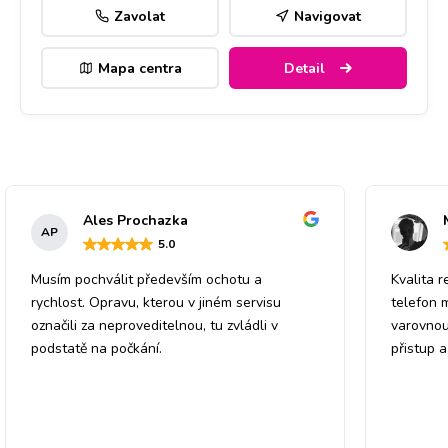
Zavolat
Navigovat
Mapa centra
Detail
Ales Prochazka
AP
5
.0
Musím pochválit především ochotu a
Kvalita r
rychlost. Opravu, kterou v jiném servisu
telefon 
označili za neproveditelnou, tu zvládli v
varovnou
podstatě na počkání.
přistup 