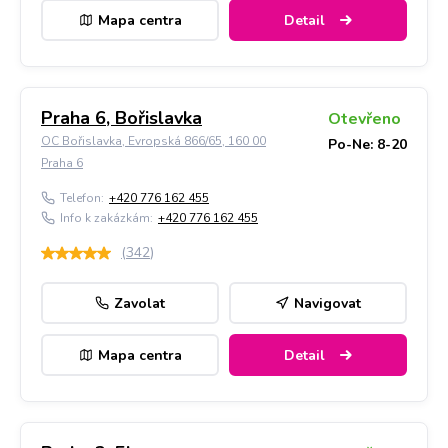
Mapa centra
Detail
Praha 6, Bořislavka
Otevřeno
OC Bořislavka, Evropská 866/65, 160 00
Po-Ne: 8-20
Praha 6
Telefon:
+420 776 162 455
Info k zakázkám:
+420 776 162 455
(
342
)
Zavolat
Navigovat
Mapa centra
Detail