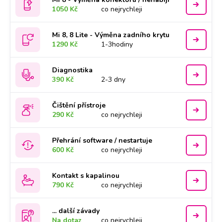
1050 Kč
co nejrychleji
Mi 8, 8 Lite - Výměna zadního krytu
1290 Kč
1-3hodiny
Diagnostika
390 Kč
2-3 dny
Čištění přístroje
290 Kč
co nejrychleji
Přehrání software / nestartuje
600 Kč
co nejrychleji
Kontakt s kapalinou
790 Kč
co nejrychleji
... další závady
Na dotaz
co nejrychleji