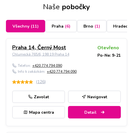
Naše
pobočky
Všechny
(
11
)
Praha
(
6
)
Brno
(
1
)
Hradec K
Praha 14, Černý Most
Otevřeno
Chlumecká 765/6, 198 19 Praha 14
Po-Ne: 9-21
Telefon:
+420 774 794 090
Info k zakázkám:
+420 774 794 090
(
126
)
Zavolat
Navigovat
Mapa centra
Detail