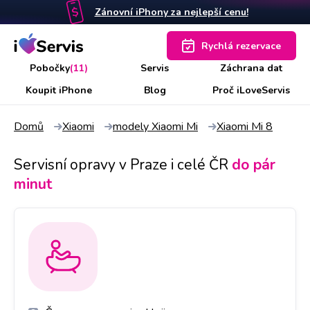
Zánovní iPhony za nejlepší cenu!
Rychlá rezervace
Pobočky
(11)
Servis
Záchrana dat
Koupit iPhone
Blog
Proč iLoveServis
Domů
Xiaomi
modely Xiaomi Mi
Xiaomi Mi 8
Servisní opravy v Praze i celé ČR
do pár
minut