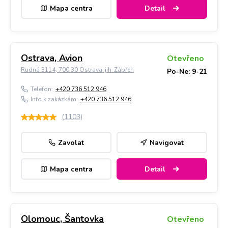
Mapa centra
Detail
Ostrava, Avion
Otevřeno
Rudná 3114, 700 30 Ostrava-jih-Zábřeh
Po-Ne: 9-21
Telefon:
+420 736 512 946
Info k zakázkám:
+420 736 512 946
(
1103
)
Zavolat
Navigovat
Mapa centra
Detail
Olomouc, Šantovka
Otevřeno