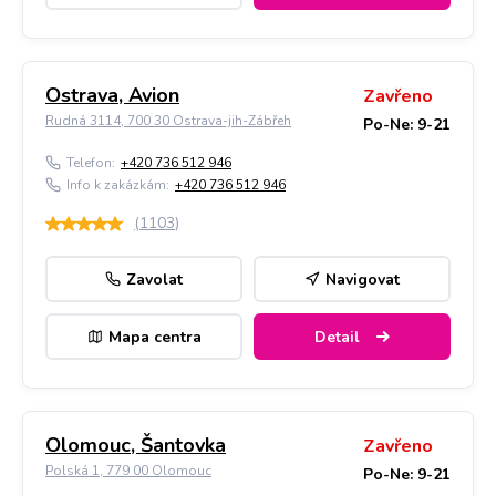
Ostrava, Avion
Zavřeno
Rudná 3114, 700 30 Ostrava-jih-Zábřeh
Po-Ne: 9-21
Telefon:
+420 736 512 946
Info k zakázkám:
+420 736 512 946
(
1103
)
Zavolat
Navigovat
Mapa centra
Detail
Olomouc, Šantovka
Zavřeno
Polská 1, 779 00 Olomouc
Po-Ne: 9-21