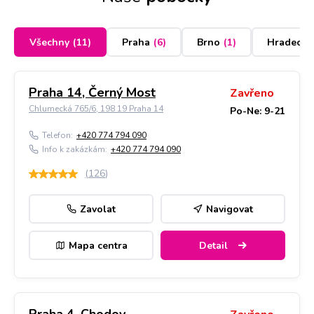
Všechny
(
11
)
Praha
(
6
)
Brno
(
1
)
Hradec K
Praha 14, Černý Most
Zavřeno
Chlumecká 765/6, 198 19 Praha 14
Po-Ne: 9-21
Telefon:
+420 774 794 090
Info k zakázkám:
+420 774 794 090
(
126
)
Zavolat
Navigovat
Mapa centra
Detail