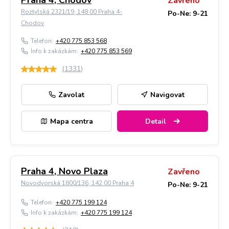
Praha 4, Chodov
Zavřeno
Roztylská 2321/19, 148 00 Praha 4-
Po-Ne: 9-21
Chodov
Telefon:
+420 775 853 568
Info k zakázkám:
+420 775 853 569
(
1331
)
Zavolat
Navigovat
Mapa centra
Detail
Praha 4, Novo Plaza
Zavřeno
Novodvorská 1800/136, 142 00 Praha 4
Po-Ne: 9-21
Telefon:
+420 775 199 124
Info k zakázkám:
+420 775 199 124