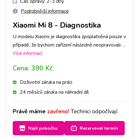
Čas opravy:
2-3 dny
Podrobnější informace
Xiaomi Mi 8
-
Diagnostika
U modelu Xiaomi je diagnostika zpoplatněná pouze v
případě, že bychom zařízení následně neopravovali a
to částkou dle ceníku. V opačném případě je, v rámci
Více informací
opravy, ZDARMA. Primárně je nutné provedení
Cena:
390 Kč
diagnostiky u nás na pobočce, abychom dokázali
přesně určit, co danou závadu způsobuje. Následně,
Doživotní záruka na práci
po jejím provedení, se s Vámi spojíme a domluvíme
24 měsíců záruka na náhradní díl
se ohledně dalšího postupu opravy. Bez Vašeho
souhlasu další opravy provádět nebudeme. Při
Právě máme
zavřeno!
Technici odpočívají.
diagnostice záleží také na míře poškození Vašeho
Xiaomi, časově cca na 1-3 dny.
Najít pobočku
Rezervovat termín