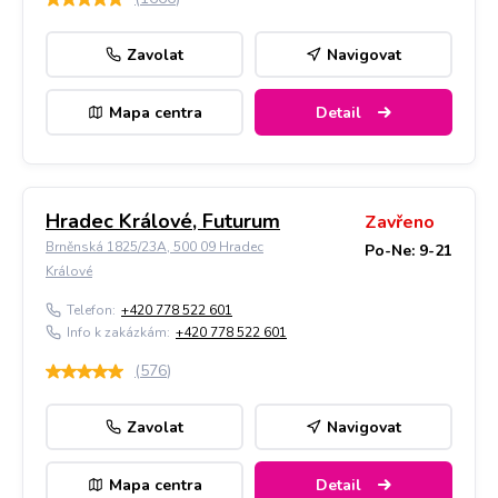
Zavolat
Navigovat
Mapa centra
Detail
Hradec Králové, Futurum
Zavřeno
Brněnská 1825/23A, 500 09 Hradec
Po-Ne: 9-21
Králové
Telefon:
+420 778 522 601
Info k zakázkám:
+420 778 522 601
(
576
)
Zavolat
Navigovat
Mapa centra
Detail