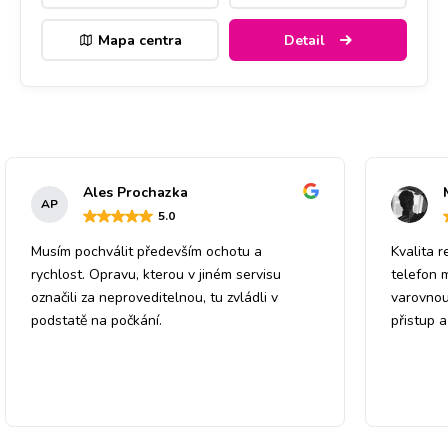
Mapa centra
Detail
Ales Prochazka
AP
5
.0
Musím pochválit především ochotu a
Kvalita r
rychlost. Opravu, kterou v jiném servisu
telefon 
označili za neproveditelnou, tu zvládli v
varovnou
podstatě na počkání.
přistup 