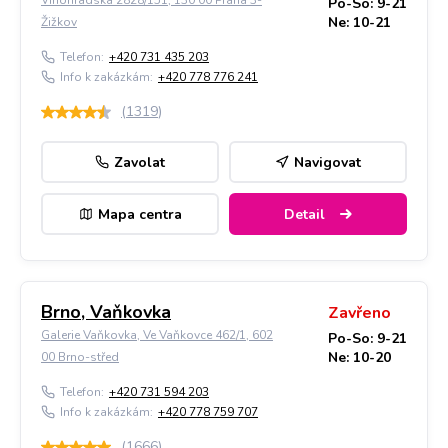
Vinohradská 2828/151, 130 00 Praha 3-
Po-So: 9-21
Ne: 10-21
Žižkov
Telefon:
+420 731 435 203
Info k zakázkám:
+420 778 776 241
(
1319
)
Zavolat
Navigovat
Mapa centra
Detail
Brno, Vaňkovka
Zavřeno
Galerie Vaňkovka, Ve Vaňkovce 462/1, 602
Po-So: 9-21
Ne: 10-20
00 Brno-střed
Telefon:
+420 731 594 203
Info k zakázkám:
+420 778 759 707
(
1666
)